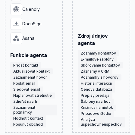
Calendly
DocuSign
Zdroj údajov
Asana
agenta
Zoznamy kontaktov
Funkcie agenta
E-mailové šablóny
Pridať kontakt
Skórovanie kontaktov
Aktualizovať kontakt
Záznamy v CRM
Zaznamenať hovor
Poznámky z hovorov
Poslať email
História interakcií
Sledovať email
Cenová databáza
Naplánovať stretnutie
Prepisy predaja
Zdieľať návrh
Šablóny návrhov
Zaznamenať
Knižnica námietok
poznámky
Prípadové štúdie
Hodnotiť kontakt
Analýza
Posunúť obchod
úspechov/neúspechov