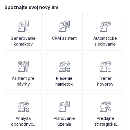
Spoznajte svoj nový tím
Generovanie
CRM asistent
Automatické
kontaktov
sledovanie
Asistent pre
Riešenie
Trenér
návrhy
námietok
hovorov
Analýza
Plánovanie
Predajné
obchodných
územia
strategické
postupov
karty