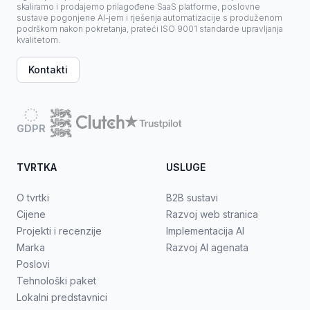
skaliramo i prodajemo prilagođene SaaS platforme, poslovne
sustave pogonjene AI-jem i rješenja automatizacije s produženom
podrškom nakon pokretanja, prateći ISO 9001 standarde upravljanja
kvalitetom.
Kontakti
GDPR
TVRTKA
USLUGE
O tvrtki
B2B sustavi
Cijene
Razvoj web stranica
Projekti i recenzije
Implementacija AI
Marka
Razvoj AI agenata
Poslovi
Tehnološki paket
Lokalni predstavnici