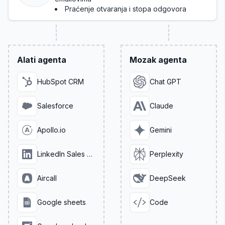
Praćenje otvaranja i stopa odgovora
Alati agenta
Mozak agenta
HubSpot CRM
Chat GPT
Salesforce
Claude
Apollo.io
Gemini
LinkedIn Sales Navigator
Perplexity
Aircall
DeepSeek
Google sheets
Code