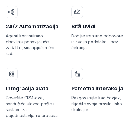
24/7 Automatizacija
Brži uvidi
Agenti kontinuirano
Dobijte trenutne odgovore
obavljaju ponavljajuće
iz svojih podataka - bez
zadatke, smanjujući ručni
čekanja.
rad.
Integracija alata
Pametna interakcija
Povežite CRM-ove,
Razgovarajte kao čovjek,
sandučiće ulazne pošte i
slijedite svoja pravila, lako
sustave za
skalirajte.
pojednostavljenje procesa.