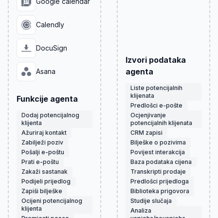
Google calendar
Calendly
DocuSign
Izvori podataka
agenta
Asana
Liste potencijalnih
klijenata
Funkcije agenta
Predlošci e-pošte
Dodaj potencijalnog
Ocjenjivanje
klijenta
potencijalnih klijenata
Ažuriraj kontakt
CRM zapisi
Zabilježi poziv
Bilješke o pozivima
Pošalji e-poštu
Povijest interakcija
Prati e-poštu
Baza podataka cijena
Zakaži sastanak
Transkripti prodaje
Podijeli prijedlog
Predlošci prijedloga
Zapiši bilješke
Biblioteka prigovora
Ocijeni potencijalnog
Studije slučaja
klijenta
Analiza