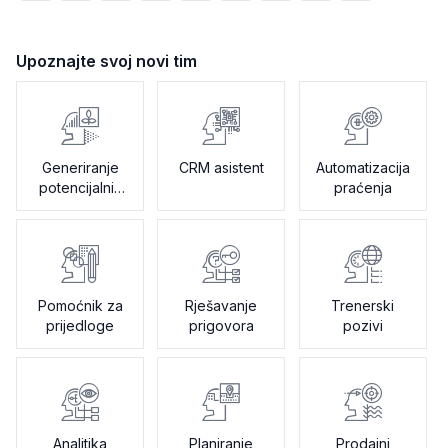
Upoznajte svoj novi tim
Generiranje
CRM asistent
Automatizacija
potencijalnih
praćenja
klijenata
Pomoćnik za
Rješavanje
Trenerski
prijedloge
prigovora
pozivi
Analitika
Planiranje
Prodajni