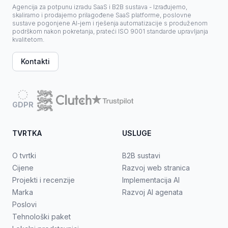
Agencija za potpunu izradu SaaS i B2B sustava - Izrađujemo,
skaliramo i prodajemo prilagođene SaaS platforme, poslovne
sustave pogonjene AI-jem i rješenja automatizacije s produženom
podrškom nakon pokretanja, prateći ISO 9001 standarde upravljanja
kvalitetom.
Kontakti
GDPR
TVRTKA
USLUGE
O tvrtki
B2B sustavi
Cijene
Razvoj web stranica
Projekti i recenzije
Implementacija AI
Marka
Razvoj AI agenata
Poslovi
Tehnološki paket