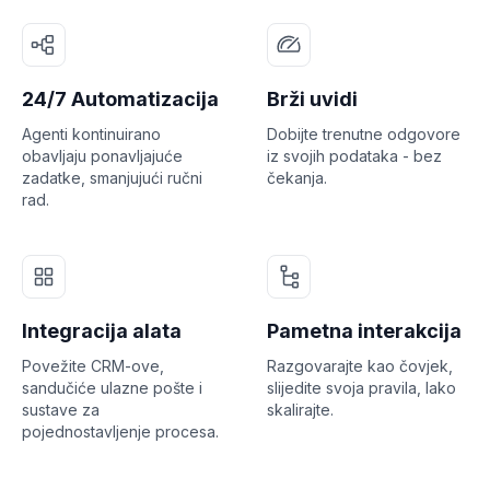
24/7 Automatizacija
Brži uvidi
Agenti kontinuirano
Dobijte trenutne odgovore
obavljaju ponavljajuće
iz svojih podataka - bez
zadatke, smanjujući ručni
čekanja.
rad.
Integracija alata
Pametna interakcija
Povežite CRM-ove,
Razgovarajte kao čovjek,
sandučiće ulazne pošte i
slijedite svoja pravila, lako
sustave za
skalirajte.
pojednostavljenje procesa.