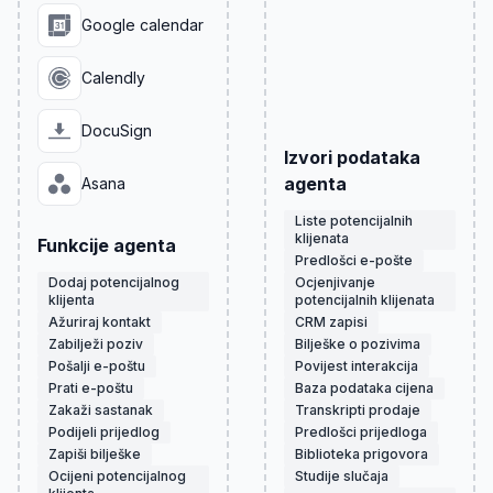
Google calendar
Calendly
DocuSign
Izvori podataka
agenta
Asana
Liste potencijalnih
klijenata
Funkcije agenta
Predlošci e-pošte
Dodaj potencijalnog
Ocjenjivanje
klijenta
potencijalnih klijenata
Ažuriraj kontakt
CRM zapisi
Zabilježi poziv
Bilješke o pozivima
Pošalji e-poštu
Povijest interakcija
Prati e-poštu
Baza podataka cijena
Zakaži sastanak
Transkripti prodaje
Podijeli prijedlog
Predlošci prijedloga
Zapiši bilješke
Biblioteka prigovora
Ocijeni potencijalnog
Studije slučaja