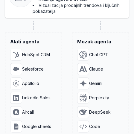
Vizualizacija prodajnih trendova i ključnih
pokazatelja
Alati agenta
Mozak agenta
HubSpot CRM
Chat GPT
Salesforce
Claude
Apollo.io
Gemini
LinkedIn Sales Navigator
Perplexity
Aircall
DeepSeek
Google sheets
Code