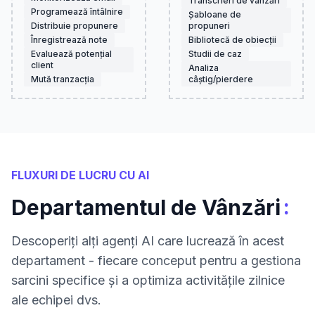
Transcrieri de vânzări
Programează întâlnire
Șabloane de
Distribuie propunere
propuneri
Înregistrează note
Bibliotecă de obiecții
Evaluează potențial
Studii de caz
client
Analiza
Mută tranzacția
câștig/pierdere
FLUXURI DE LUCRU CU AI
:
Departamentul de Vânzări
Descoperiți alți agenți AI care lucrează în acest
departament - fiecare conceput pentru a gestiona
sarcini specifice și a optimiza activitățile zilnice
ale echipei dvs.