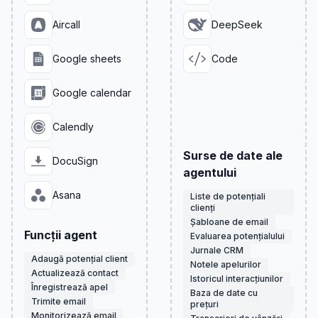
Aircall
DeepSeek
Google sheets
Code
Google calendar
Calendly
Surse de date ale
DocuSign
agentului
Asana
Liste de potențiali
clienți
Șabloane de email
Funcții agent
Evaluarea potențialului
Jurnale CRM
Adaugă potențial client
Notele apelurilor
Actualizează contact
Istoricul interacțiunilor
Înregistrează apel
Baza de date cu
Trimite email
prețuri
Monitorizează email