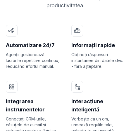
productivitatea.
Automatizare 24/7
Informații rapide
Agenții gestionează
Obțineți răspunsuri
lucrările repetitive continuu,
instantanee din datele dvs.
reducând efortul manual.
- fără așteptare.
Integrarea
Interacțiune
instrumentelor
inteligentă
Conectați CRM-urile,
Vorbește ca un om,
căsuțele de e-mail și
urmează regulile tale,
sistemele pentru a fluidiza
extinde-te cu ușurință.