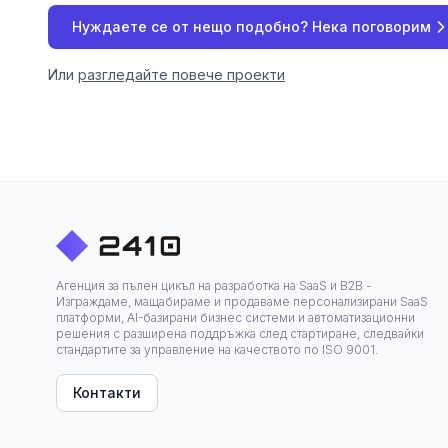
Нуждаете се от нещо подобно? Нека поговорим
Или
разгледайте повече проекти
Агенция за пълен цикъл на разработка на SaaS и B2B -
Изграждаме, мащабираме и продаваме персонализирани SaaS
платформи, AI-базирани бизнес системи и автоматизационни
решения с разширена поддръжка след стартиране, следвайки
стандартите за управление на качеството по ISO 9001.
Контакти