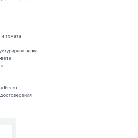
 и темата
руктурирана папка
овете
не
udhm.io)
 удостоверения