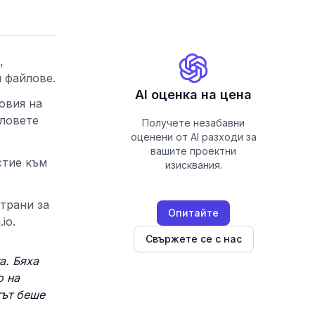
,
 файлове.
AI оценка на цена
овия на
йловете
Получете незабавни
оценени от AI разходи за
вашите проектни
стие към
изисквания.
трани за
Опитайте
io.
Свържете се с нас
а. Бяха
о на
тът беше