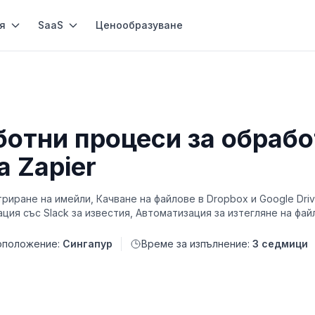
я
SaaS
Ценообразуване
ботни процеси за обрабо
а Zapier
триране на имейли, Качване на файлове в Dropbox и Google Dri
ация със Slack за известия, Автоматизация за изтегляне на фа
оположение:
Сингапур
Време за изпълнение:
3 седмици