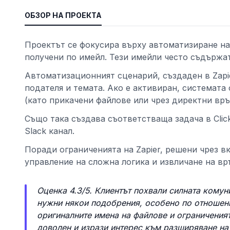
ОБЗОР НА ПРОЕКТА
е
Проектът се фокусира върху автоматизиране на
получени по имейл. Тези имейли често съдържа
Автоматизационният сценарий, създаден в Zapi
подателя и темата. Ако е активиран, системата 
(като прикачени файлове или чрез директни връз
Също така създава съответстваща задача в Clic
Slack канал.
ност
Поради ограниченията на Zapier, решени чрез в
управление на сложна логика и извличане на връ
Оценка 4.3/5. Клиентът похвали силната комун
нужни някои подобрения, особено по отношени
оригиналните имена на файлове и ограниченият
доволен и изрази интерес към разширяване на