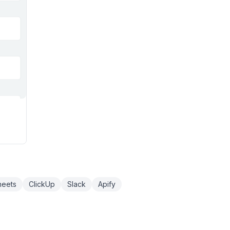
heets
ClickUp
Slack
Apify