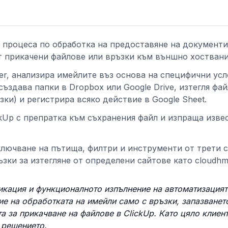
 процеса по обработка на предоставяне на документи
т прикачени файлове или връзки към външно хоствани
er, анализира имейлите въз основа на специфични усл
създава папки в Dropbox или Google Drive, изтегля фа
ки) и регистрира всяко действие в Google Sheet.
kUp с препратка към съхранения файл и изпраща изве
ключване на пътища, филтри и инструменти от трети с
зки за изтегляне от определени сайтове като cloudhm.
икация и функционалното изпълнение на автоматизацият
е на обработката на имейли само с връзки, запазванет
а за прикачване на файлове в ClickUp. Като цяло клиен
 решението.