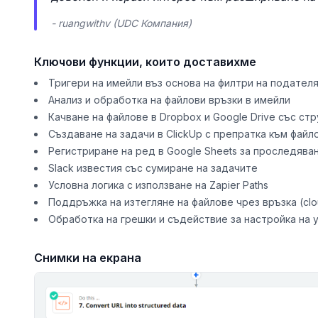
- ruangwithv (UDC Компания)
Ключови функции, които доставихме
Тригери на имейли въз основа на филтри на подателя
Анализ и обработка на файлови връзки в имейли
Качване на файлове в Dropbox и Google Drive със ст
Създаване на задачи в ClickUp с препратка към файл
Регистриране на ред в Google Sheets за проследява
Slack известия със сумиране на задачите
Условна логика с използване на Zapier Paths
Поддръжка на изтегляне на файлове чрез връзка (clo
Обработка на грешки и съдействие за настройка на
Снимки на екрана