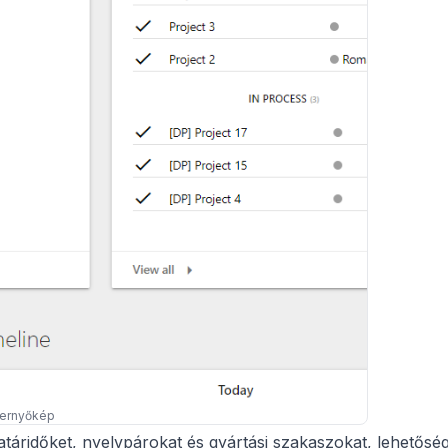
pernyőkép
határidőket, nyelvpárokat és gyártási szakaszokat, lehetősé