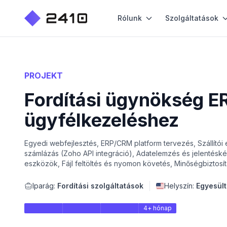
Rólunk
Szolgáltatások
PROJEKT
Fordítási ügynökség ER
ügyfélkezeléshez
Egyedi webfejlesztés, ERP/CRM platform tervezés, Szállítói
számlázás (Zoho API integráció), Adatelemzés és jelentésk
eszközök, Fájl feltöltés és nyomon követés, Minőségbiztosít
Iparág:
Fordítási szolgáltatások
Helyszín:
Egyesült
4+ hónap