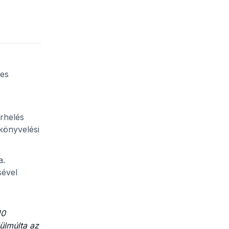
ses
erhelés
könyvelési
a.
sével
10
ülmúlta az