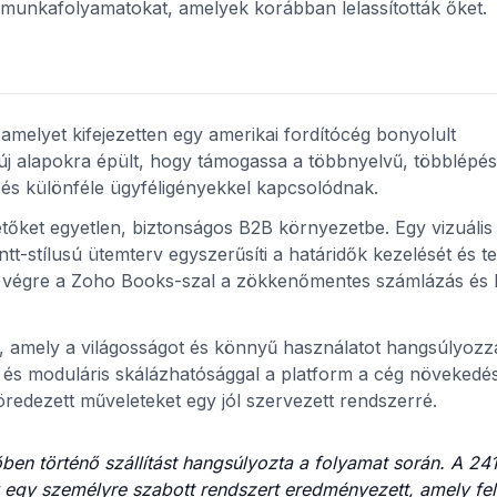
lt munkafolyamatokat, amelyek korábban lelassították őket.
amelyet kifejezetten egy amerikai fordítócég bonyolult
új alapokra épült, hogy támogassa a többnyelvű, többlépé
l és különféle ügyféligényekkel kapcsolódnak.
zetőket egyetlen, biztonságos B2B környezetbe. Egy vizuális
ntt-stílusú ütemterv egyszerűsíti a határidők kezelését és t
jt végre a Zoho Books-szal a zökkenőmentes számlázás és 
lt, amely a világosságot és könnyű használatot hangsúlyozz
l és moduláris skálázhatósággal a platform a cég növekedé
öredezett műveleteket egy jól szervezett rendszerré.
ben történő szállítást hangsúlyozta a folyamat során. A 24
y egy személyre szabott rendszert eredményezett, amely fel