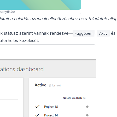
pernyőkép
kkait a haladás azonnali ellenőrzéséhez és a feladatok álla
tek státusz szerint vannak rendezve—
,
és
Függőben
Aktív
aterhelés kezelését.