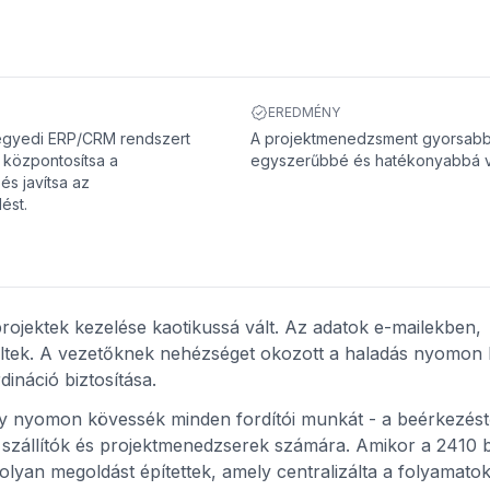
EREDMÉNY
egyedi ERP/CRM rendszert
A projektmenedzsment gyorsabb
y központosítsa a
egyszerűbbé és hatékonyabbá vá
és javítsa az
ést.
 projektek kezelése kaotikussá vált. Az adatok e-mailekben,
ltek. A vezetőknek nehézséget okozott a haladás nyomon 
ináció biztosítása.
y nyomon kövessék minden fordítói munkát - a beérkezést
k, szállítók és projektmenedzserek számára. Amikor a 2410 b
 olyan megoldást építettek, amely centralizálta a folyamatok