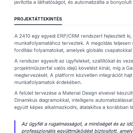
javította a láthatóságot, és automatizálta a bonyolu
PROJEKTÁTTEKINTÉS
A 2410 egy egyedi ERP/CRM rendszert fejlesztett ki, 
munkafolyamatához terveztek. A megoldás teljesen 
fordítási folyamatokat, amelyek globális csapatokka
A rendszer egyesíti az ügyfeleket, szállítókat és ve
projektműszerfal valós idejű követést kínál, míg a Ga
megtervezését. A platform közvetlen integrációt ha
munkafolyamatok érdekében.
A felület tervezése a Material Design elveivel készü
Dinamikus diagramokkal, intelligens automatizálássa
együtt képes alkalmazkodni, átalakítva a korábban t
Az ügyfél a rugalmasságot, a minőséget és az idő
professzionális együttműködést biztosított, amel