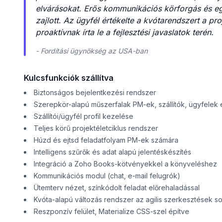
elvárásokat. Erős kommunikációs körforgás és egy
zajlott. Az ügyfél értékelte a kvótarendszert a p
proaktívnak írta le a fejlesztési javaslatok terén.
- Fordítási ügynökség az USA-ban
Kulcsfunkciók szállítva
Biztonságos bejelentkezési rendszer
Szerepkör-alapú műszerfalak PM-ek, szállítók, ügyfelek 
Szállítói/ügyfél profil kezelése
Teljes körű projektéletciklus rendszer
Húzd és ejtsd feladatfolyam PM-ek számára
Intelligens szűrők és adat alapú jelentéskészítés
Integráció a Zoho Books-kötvényekkel a könyveléshez
Kommunikációs modul (chat, e-mail felugrók)
Ütemterv nézet, színkódolt feladat előrehaladással
Kvóta-alapú változás rendszer az agilis szerkesztések s
Reszponzív felület, Materialize CSS-szel építve