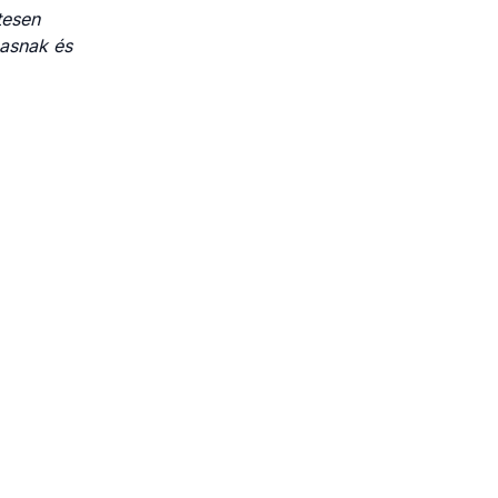
tesen
masnak és