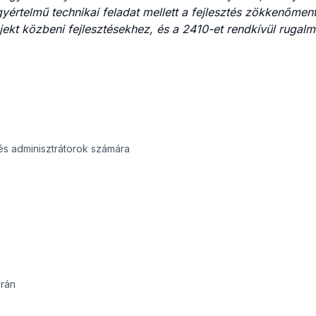
értelmű technikai feladat mellett a fejlesztés zökkenőmen
rojekt közbeni fejlesztésekhez, és a 2410-et rendkívül rugal
és adminisztrátorok számára
orán