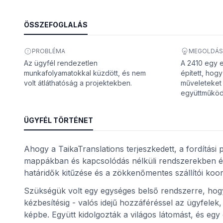
ÖSSZEFOGLALÁS
PROBLÉMA
MEGOLDÁS
Az ügyfél rendezetlen
A 2410 egy 
munkafolyamatokkal küzdött, és nem
épített, hog
volt átláthatóság a projektekben.
műveleteket 
együttműköd
ÜGYFÉL TÖRTÉNET
nt
Ahogy a TaikaTranslations terjeszkedett, a fordítási
mappákban és kapcsolódás nélküli rendszerekben é
határidők kitűzése és a zökkenőmentes szállítói koord
Szükségük volt egy egységes belső rendszerre, hog
kézbesítésig - valós idejű hozzáféréssel az ügyfele
képbe. Együtt kidolgozták a világos látomást, és egy