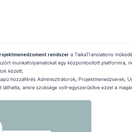
projektmenedzsment rendszer
a TaikaTranslations működé
étszórt munkafolyamatokat egy központosított platformra, n
tok között.
lapú hozzáférés Adminisztrátorok, Projektmenedzserek, Ü
 láthatta, amire szüksége volt–egyszerűsítve ezzel a magá