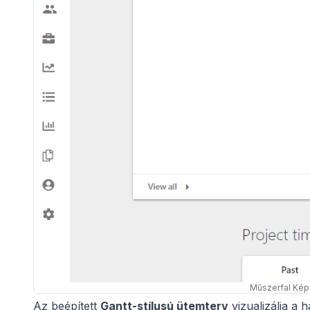
Műszerfal Ké
Az beépített
Gantt-stílusú ütemterv
vizualizálja a 