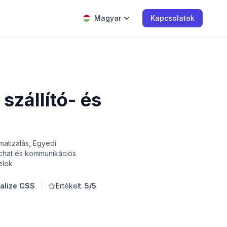
Magyar
Kapcsolatok
szállító- és
matizálás, Egyedi
 chat és kommunikációs
elek
ialize CSS
Értékelt:
5/5