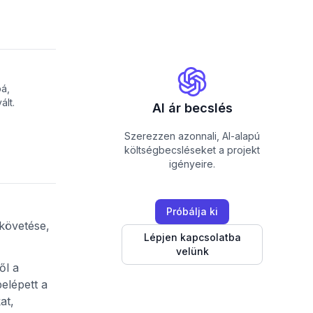
á,
lt.
AI ár becslés
Szerezzen azonnali, AI-alapú
költségbecsléseket a projekt
igényeire.
Próbálja ki
követése,
Lépjen kapcsolatba
velünk
ől a
elépett a
at,