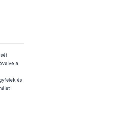
sét
övelve a
gyfelek és
nélet