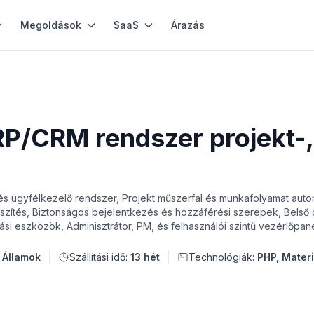
Megoldások
SaaS
Árazás
P/CRM rendszer projekt-, 
 és ügyfélkezelő rendszer, Projekt műszerfal és munkafolyamat auto
észítés, Biztonságos bejelentkezés és hozzáférési szerepek, Belső
ási eszközök, Adminisztrátor, PM, és felhasználói szintű vezérlőpan
 Államok
Szállítási idő:
13 hét
Technológiák:
PHP, Mater