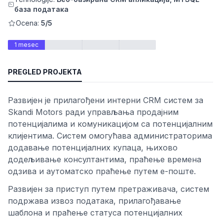
база података
Ocena:
5/5
1 mesec
PREGLED PROJEKTA
Развијен је прилагођени интерни CRM систем за
Skandi Motors ради управљања продајним
osti
потенцијалима и комуникацијом са потенцијалним
клијентима. Систем омогућава администраторима
додавање потенцијалних купаца, њихово
додељивање консултантима, праћење времена
одзива и аутоматско праћење путем е-поште.
Развијен за приступ путем претраживача, систем
подржава извоз података, прилагођавање
шаблона и праћење статуса потенцијалних