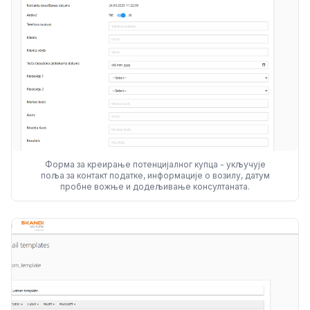
Форма за креирање потенцијалног купца - укључује
поља за контакт податке, информације о возилу, датум
пробне вожње и додељивање консултаната.