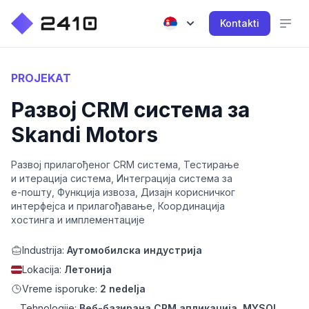
Kontakti
PROJEKAT
Развој CRM система за
Skandi Motors
Развој прилагођеног CRM система, Тестирање
и итерација система, Интеграција система за
е-пошту, Функција извоза, Дизајн корисничког
интерфејса и прилагођавање, Координација
хостинга и имплементације
Industrija:
Аутомобилска индустрија
Lokacija:
Летонија
Vreme isporuke:
2 nedelja
Tehnologije:
Веб-базирана CRM апликација, MYSQL