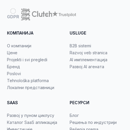
GDPR
КОМПАНИЈА
USLUGE
О компанији
B2B sistemi
Цене
Razvoj veb stranica
Projekti i svi pregledi
AI имплементација
Бренд
Развој AI агената
Poslovi
Tehnološka platforma
Локални представници
SAAS
РЕСУРСИ
Развој у пуном циклусу
Блог
Каталог SaaS апликација
Решења по индустрији
Инвестиције
Rešenja prema