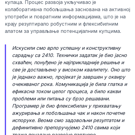
купаца. Процес развоја укључивао је
колаборативна побољшања заснована на активној
употреби и повратним информацијама, што је на
крају резултирало робустним и флексибилним
алатом за управљање потенцијалним купцима.
Искусили смо врло успешну и конструктивну
сарадњу са 2410. Технички задатак је био јасно
схваћен, понуђено је најприкладније решење и
све је достављено у високом квалитету. Оно што
је једнако важно, пројекат је завршен у оквиру
очекиваног рока. Комуникација је била глатка и
ефикасна током целог процеса, а било какви
проблеми или питања су брзо решавани.
Програмер је био флексибилан у прихватању
ажурирања и побољшања чак и након почетне
испоруке. Веома смо задовољни резултатом и
дефинитивно препоручујемо 2410 свима који
траже поуздане развојне партнере.