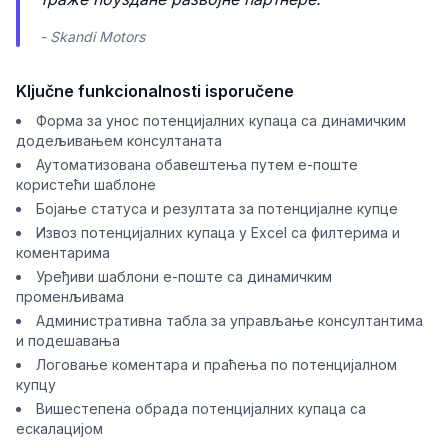
- Skandi Motors
Ključne funkcionalnosti isporučene
Форма за унос потенцијалних купаца са динамичким
додељивањем консултаната
Аутоматизована обавештења путем е-поште
користећи шаблоне
Бојање статуса и резултата за потенцијалне купце
Извоз потенцијалних купаца у Excel са филтерима и
коментарима
Уређиви шаблони е-поште са динамичким
променљивама
Административна табла за управљање консултантима
и подешавања
Логовање коментара и праћења по потенцијалном
купцу
Вишестепена обрада потенцијалних купаца са
ескалацијом