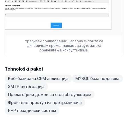
Уређивач прилагођених шаблона е-поште са
динамичким променљивама за аутоматска
обавештења консултантима.
Tehnološki paket
Веб-базирана CRM апликација
MYSQL база података
SMTP интеграција
Прилагођени домен са cronjob функцијом
Фронтенд приступ из претраживача
PHP позадински систем