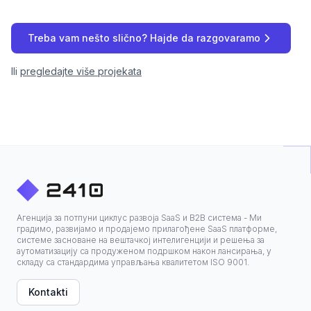
Treba vam nešto slično? Hajde da razgovaramo
Ili
pregledajte više projekata
Агенција за потпуни циклус развоја SaaS и B2B система - Ми
градимо, развијамо и продајемо прилагођене SaaS платформе,
системе засноване на вештачкој интелигенцији и решења за
аутоматизацију са продуженом подршком након лансирања, у
складу са стандардима управљања квалитетом ISO 9001.
Kontakti