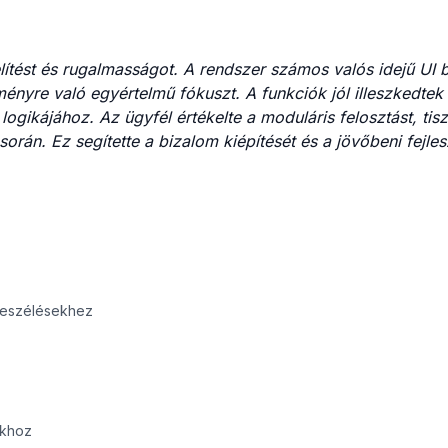
ést és rugalmasságot. A rendszer számos valós idejű UI be
ményre való egyértelmű fókuszt. A funkciók jól illeszkedtek
ogikájához. Az ügyfél értékelte a moduláris felosztást, tisz
orán. Ez segítette a bizalom kiépítését és a jövőbeni fejle
beszélésekhez
okhoz