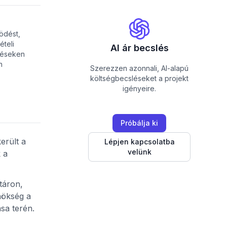
ödést,
ételi
AI ár becslés
etéseken
n
Szerezzen azonnali, AI-alapú
költségbecsléseket a projekt
igényeire.
Próbálja ki
erült a
Lépjen kapcsolatba
velünk
 a
táron,
nökség a
sa terén.