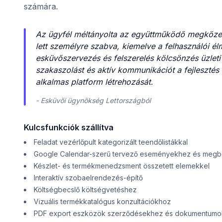
számára.
Az ügyfél méltányolta az együttműködő megközelít
lett személyre szabva, kiemelve a felhasználói él
esküvőszervezés és felszerelés kölcsönzés üzleti l
szakaszolást és aktív kommunikációt a fejlesztés s
alkalmas platform létrehozását.
- Esküvői ügynökség Lettországból
Kulcsfunkciók szállítva
Feladat vezérlőpult kategorizált teendőlistákkal
Google Calendar-szerű tervező eseményekhez és meg
Készlet- és termékmenedzsment összetett elemekkel
Interaktív szobaelrendezés-építő
Költségbecslő költségvetéshez
Vizuális termékkatalógus konzultációkhoz
PDF export eszközök szerződésekhez és dokumentum