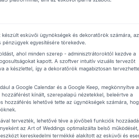
készült esküvői ügynökségek és dekoratőrök számára, az
s pénzügyek egyesítésére törekedve.
ldást, ahol minden szerep - adminisztrátoroktól kezdve a
gosultságokat kapott. A szoftver intuitív vizuális tervezőt
a a készlettel, így a dekoratőrök magabiztosan tervezhett
 például a Google Calendar és a Google Keep, megkönnyítve 
 hozzáférést kínált, szerepalapú nézetekkel, beleértve a
ses hozzáférés lehetővé tette az ügynökségek számára, hog
röknek.
sával tervezték, lehetővé téve a jövőbeli funkciók hozzáadá
nyeként az Art of Weddings optimalizálta belső működését,
i eszközt kereskedelmi termékké alakított az esküvői és es