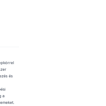
epkörrel
szer
vezés és
ési
g a
lemeket.