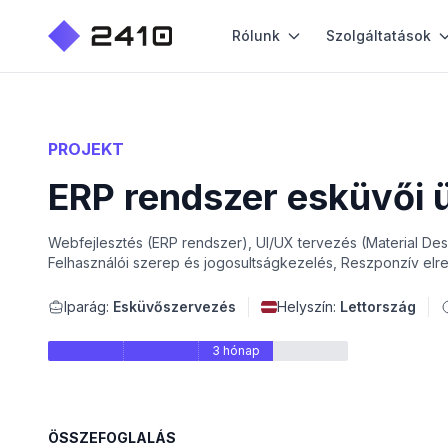
Rólunk
Szolgáltatások
PROJEKT
ERP rendszer esküvői
Webfejlesztés (ERP rendszer), UI/UX tervezés (Material Desig
Felhasználói szerep és jogosultságkezelés, Reszponzív elr
Iparág:
Esküvőszervezés
Helyszín:
Lettország
3 hónap
ÖSSZEFOGLALÁS