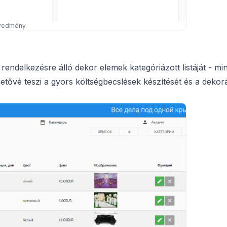
Eredmény
ndelkezésre álló dekor elemek kategóriázott listáját - mi
hetővé teszi a gyors költségbecslések készítését és a dekor