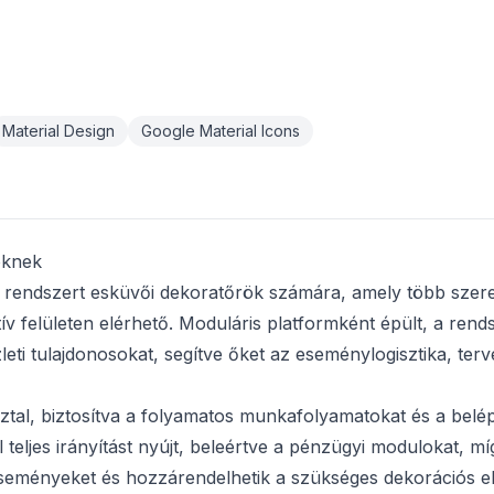
Material Design
Google Material Icons
öknek
P rendszert esküvői dekoratőrök számára, amely több szer
ív felületen elérhető. Moduláris platformként épült, a rend
leti tulajdonosokat, segítve őket az eseménylogisztika, ter
sztal, biztosítva a folyamatos munkafolyamatokat és a belép
teljes irányítást nyújt, beleértve a pénzügyi modulokat, mí
seményeket és hozzárendelhetik a szükséges dekorációs e