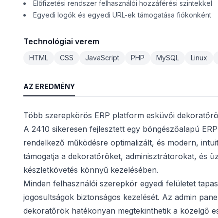
Előfizetési rendszer felhasználói hozzáférési szintekkel
Egyedi logók és egyedi URL-ek támogatása fiókonként
Technológiai verem
HTML
CSS
JavaScript
PHP
MySQL
Linux
AZ EREDMÉNY
Több szerepkörös ERP platform esküvői dekoratőr
A 2410 sikeresen fejlesztett egy böngészőalapú ER
rendelkező működésre optimalizált, és modern, intuit
támogatja a dekoratőröket, adminisztrátorokat, és üz
készletkövetés könnyű kezelésében.
Minden felhasználói szerepkör egyedi felületet tapa
jogosultságok biztonságos kezelését. Az admin panel 
dekoratőrök hatékonyan megtekinthetik a közelgő e