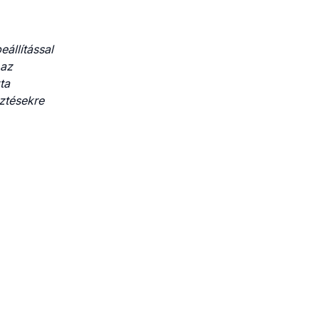
állítással
 az
ta
sztésekre