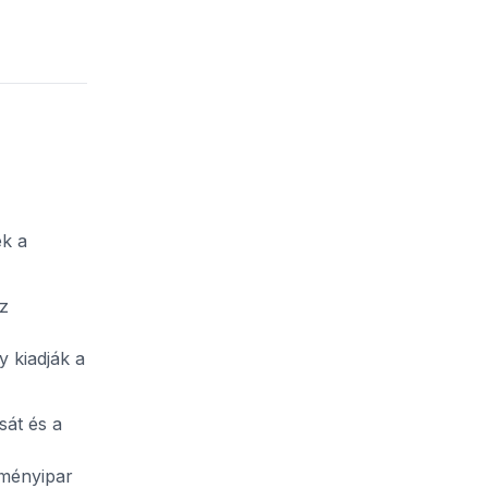
ek a
az
y kiadják a
sát és a
eményipar