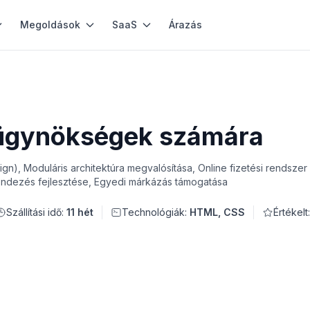
Megoldások
SaaS
Árazás
 ügynökségek számára
n), Moduláris architektúra megvalósítása, Online fizetési rendszer 
endezés fejlesztése, Egyedi márkázás támogatása
Szállítási idő:
11 hét
Technológiák:
HTML, CSS
Értékelt