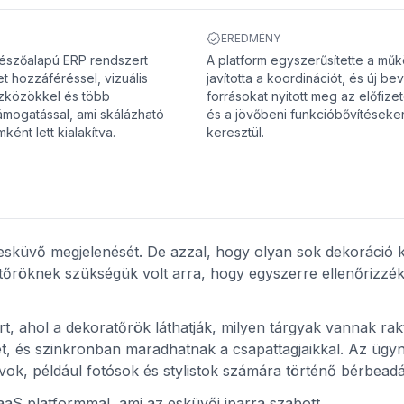
EREDMÉNY
észőalapú ERP rendszert
A platform egyszerűsítette a műk
et hozzáféréssel, vizuális
javította a koordinációt, és új bev
szközökkel és több
forrásokat nyitott meg az előfiz
ámogatással, ami skálázható
és a jövőbeni funkcióbővítéseke
ként lett kialakítva.
keresztül.
 esküvő megjelenését. De azzal, hogy olyan sok dekoráció k
őröknek szükségük volt arra, hogy egyszerre ellenőrizzék
, ahol a dekoratőrök láthatják, milyen tárgyak vannak rak
et, és szinkronban maradhatnak a csapattagjaikkal. Az ügy
ívok, például fotósok és stylistok számára történő bérbeadá
aaS platformmal, ami az esküvői iparra szabott.