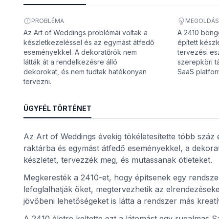
PROBLÉMA
MEGOLDÁS
Az Art of Weddings problémái voltak a
A 2410 böng
készletkezeléssel és az egymást átfedő
épített készl
eseményekkel. A dekoratőrök nem
tervezési e
látták át a rendelkezésre álló
szerepköri t
dekorokat, és nem tudtak hatékonyan
SaaS platform
tervezni.
ÜGYFÉL TÖRTÉNET
nt
Az Art of Weddings évekig tökéletesítette több száz
raktárba és egymást átfedő eseményekkel, a dekorat
készletet, tervezzék meg, és mutassanak ötleteket.
Megkeresték a 2410-et, hogy építsenek egy rendszert
lefoglalhatják őket, megtervezhetik az elrendezések
jövőbeni lehetőségeket is látta a rendszer más kreat
A 2410 életre keltette ezt a látomást egy rugalmas S