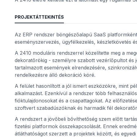
PROJEKTÁTTEKINTÉS
Az ERP rendszer böngészőalapú SaaS platformként 
eseményszervezés, ügyfélkezelés, készletkövetés é
A 2410 moduláris rendszerrel közelítette meg a mego
dekoratőrökig - személyre szabott vezérlőpultot és jo
tartalmazott események elrendezésére, szinkronizálv
rendelkezésre álló dekoráció köré.
A felület hasonlított a jól ismert eszközökre, mint
alkalmazást. Ezenkívül a rendszer több felhasználós
fióktulajdonosokat és a csapattagokat. Az előfizeté
szoftvert szabadúszóknak és harmadik fél dekoratő
A rendszert a jövőbeli bővíthetőség szem előtt tartá
fizetési platformok összekapcsolását. Ennek eredmé
átláthatóságot szerzett a projektek között, és egyed