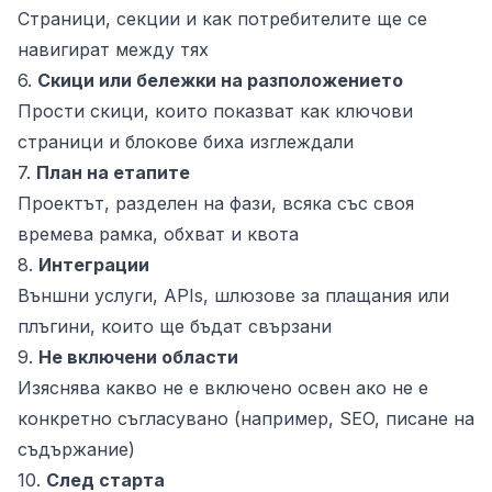
Страници, секции и как потребителите ще се
навигират между тях
6.
Скици или бележки на разположението
Прости скици, които показват как ключови
страници и блокове биха изглеждали
7.
План на етапите
Проектът, разделен на фази, всяка със своя
времева рамка, обхват и квота
8.
Интеграции
Външни услуги, APIs, шлюзове за плащания или
плъгини, които ще бъдат свързани
9.
Не включени области
Изяснява какво не е включено освен ако не е
конкретно съгласувано (например, SEO, писане на
съдържание)
10.
След старта