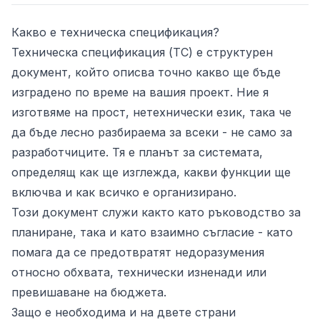
е
Какво е техническа спецификация?
Техническа спецификация (ТС) е структурен
документ, който описва точно какво ще бъде
изградено по време на вашия проект. Ние я
изготвяме на прост, нетехнически език, така че
да бъде лесно разбираема за всеки - не само за
разработчиците. Тя е планът за системата,
определящ как ще изглежда, какви функции ще
ност
включва и как всичко е организирано.
Този документ служи както като ръководство за
планиране, така и като взаимно съгласие - като
помага да се предотвратят недоразумения
относно обхвата, технически изненади или
превишаване на бюджета.
Защо е необходима и на двете страни