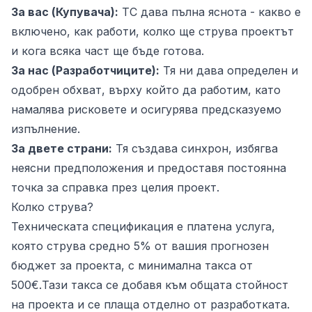
За вас (Купувача):
ТС дава пълна яснота - какво е
включено, как работи, колко ще струва проектът
и кога всяка част ще бъде готова.
За нас (Разработчиците):
Тя ни дава определен и
одобрен обхват, върху който да работим, като
намалява рисковете и осигурява предсказуемо
изпълнение.
За двете страни:
Тя създава синхрон, избягва
неясни предположения и предоставя постоянна
точка за справка през целия проект.
Колко струва?
Техническата спецификация е платена услуга,
която струва средно 5% от вашия прогнозен
бюджет за проекта, с минимална такса от
500€.Тази такса се добавя към общата стойност
на проекта и се плаща отделно от разработката.