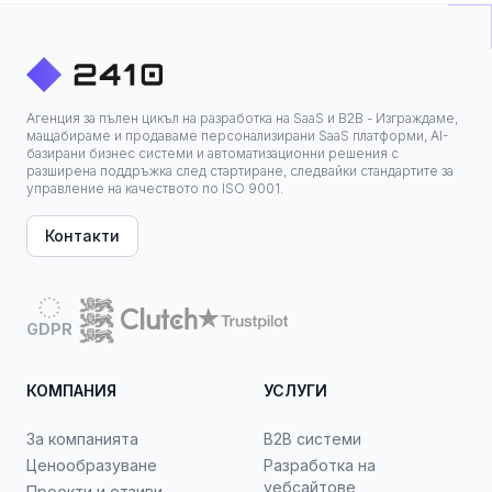
Агенция за пълен цикъл на разработка на SaaS и B2B - Изграждаме,
мащабираме и продаваме персонализирани SaaS платформи, AI-
базирани бизнес системи и автоматизационни решения с
разширена поддръжка след стартиране, следвайки стандартите за
управление на качеството по ISO 9001.
Контакти
GDPR
КОМПАНИЯ
УСЛУГИ
За компанията
B2B системи
Ценообразуване
Разработка на
уебсайтове
Проекти и отзиви