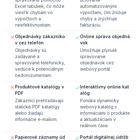
Excel tabuliek, čo môže
automatizovanými
viesť k chybám vo
výpočtami, čím znižuje
výpočtoch a
chyby a zrýchľuje
neefektívnostiam.
fakturáciu.
Objednávky zákazníko
Online správa objedná
v cez telefón
vok
Objednávky sú
Umožňuje plynulé
zadávané a
spravovanie
spravované telefonicky,
objednávok cez
vedúce k potenciálnym
webový portál.
nedorozumeniam.
Produktové katalógy v
Interaktívny online kat
PDF
alóg
Zákazníci prehľadávajú
Ponúka dynamický
statické PDF katalógy
webový katalóg s
alebo žiadajú
informáciami o produkte
informácie e-mailom.
a aktualizáciami v
reálnom čase.
Papierové záznamy úd
Portál digitálnej údržb