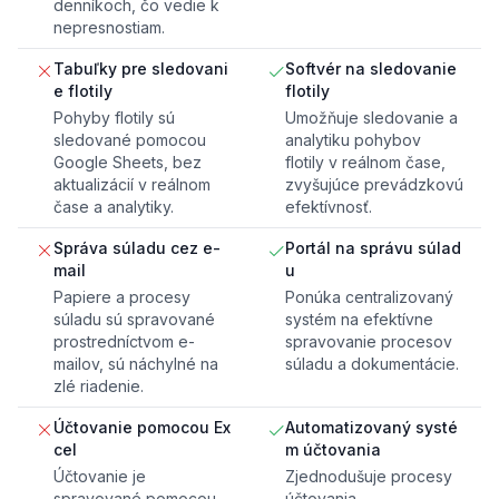
denníkoch, čo vedie k
nepresnostiam.
Tabuľky pre sledovani
Softvér na sledovanie
e flotily
flotily
Pohyby flotily sú
Umožňuje sledovanie a
sledované pomocou
analytiku pohybov
Google Sheets, bez
flotily v reálnom čase,
aktualizácií v reálnom
zvyšujúce prevádzkovú
čase a analytiky.
efektívnosť.
Správa súladu cez e-
Portál na správu súlad
mail
u
Papiere a procesy
Ponúka centralizovaný
súladu sú spravované
systém na efektívne
prostredníctvom e-
spravovanie procesov
mailov, sú náchylné na
súladu a dokumentácie.
zlé riadenie.
Účtovanie pomocou Ex
Automatizovaný systé
cel
m účtovania
Účtovanie je
Zjednodušuje procesy
spravované pomocou
účtovania