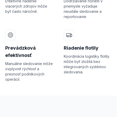
Efektívne riadenie
Dodržiavanie noriem v
viacerých zdrojov môže
priemysle vyžaduje
byť často náročné.
neustále sledovanie a
reportovanie.
Prevádzková
Riadenie flotily
efektívnosť
Koordinácia logistiky flotily
môže byť zložitá bez
Manuálne sledovanie môže
integrovaných systémov
ovplyvniť rýchlosť a
sledovania.
presnosť podnikových
operácií.