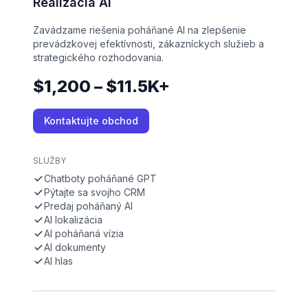
Realizácia AI
Zavádzame riešenia poháňané AI na zlepšenie
prevádzkovej efektívnosti, zákazníckych služieb a
strategického rozhodovania.
$1,200 – $11.5K+
Kontaktujte obchod
SLUŽBY
Chatboty poháňané GPT
Pýtajte sa svojho CRM
Predaj poháňaný AI
AI lokalizácia
AI poháňaná vízia
AI dokumenty
AI hlas