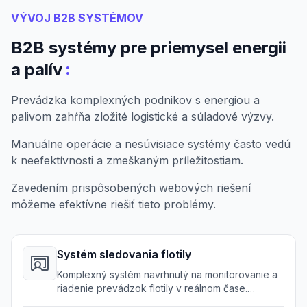
VÝVOJ B2B SYSTÉMOV
B2B systémy pre priemysel energii
:
a palív
Prevádzka komplexných podnikov s energiou a
palivom zahŕňa zložité logistické a súladové výzvy.
Manuálne operácie a nesúvisiace systémy často vedú
k neefektívnosti a zmeškaným príležitostiam.
Zavedením prispôsobených webových riešení
môžeme efektívne riešiť tieto problémy.
Systém sledovania flotily
Komplexný systém navrhnutý na monitorovanie a
riadenie prevádzok flotily v reálnom čase.
Zabezpečuje efektívne využitie vozidiel a včasné