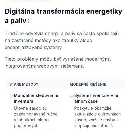
Digitálna transformácia energetiky
:
a palív
Tradičné odvetvia energii a palív sa často spoliehajú
na zastarané metódy ako tabuľky alebo
decentralizované systémy.
Tieto problémy môžu byť vyriešené modernými,
integrovanými webovými riešeniami.
STARÉ METÓDY
MODERNÉ RIEŠENIE
Manuálne sledovanie
Systém inventáre v re
inventára
álnom čase
Úrovne zásob sú
Poskytuje okamžité
zaznamenávané ručne
aktualizácie o úrovniach
v tabuľkách alebo
zásob, znižuje chyby a
papierových
zlepšuje viditeľnosť.