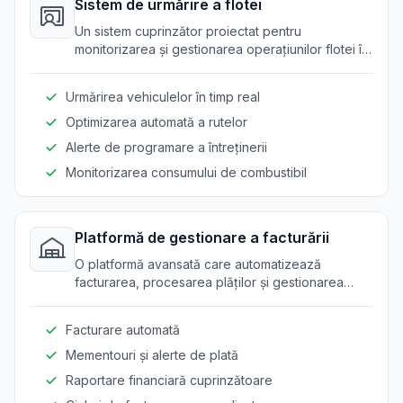
Sistem de urmărire a flotei
Un sistem cuprinzător proiectat pentru
monitorizarea și gestionarea operațiunilor flotei în
timp real. Asigură utilizarea eficientă a vehiculelor
și livrările la timp.
Urmărirea vehiculelor în timp real
Optimizarea automată a rutelor
Alerte de programare a întreținerii
Monitorizarea consumului de combustibil
Platformă de gestionare a facturării
O platformă avansată care automatizează
facturarea, procesarea plăților și gestionarea
facturilor pentru furnizorii de energie și
combustibil.
Facturare automată
Mementouri și alerte de plată
Raportare financiară cuprinzătoare