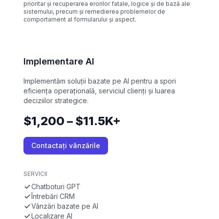
prioritar și recuperarea erorilor fatale, logice și de bază ale
sistemului, precum și remedierea problemelor de
comportament al formularului și aspect.
Implementare AI
Implementăm soluții bazate pe AI pentru a spori
eficiența operațională, serviciul clienți și luarea
deciziilor strategice.
$1,200 – $11.5K+
Contactați vânzările
SERVICII
Chatboturi GPT
Întrebări CRM
Vânzări bazate pe AI
Localizare AI