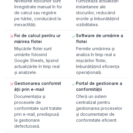
Nivelurile stocurilor sunt
Furnizează actualizări
înregistrate manual în foi
instantanee ale
de calcul sau registre
stocurilor, reducând
pe hârtie, conducând la
erorile și îmbunătățind
inexactități.
vizibilitatea.
Foi de calcul pentru ur
Software de urmărire a
mărirea flotei
flotei
Mișcările flotei sunt
Permite urmărirea și
urmărite folosind
analiza în timp real a
Google Sheets, lipsind
mișcărilor flotei,
actualizările în timp real
îmbunătățind eficiența
și analizele.
operațională.
Gestionarea conformit
Portal de gestionare a
ății prin e-mail
conformității
Documentația și
Oferă un sistem
procesele de
centralizat pentru
conformitate sunt tratate
gestionarea proceselor
prin e-mail, predispusă
și documentației de
la gestionare
conformitate eficient.
defectuoasă.