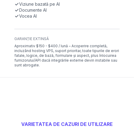
Viziune bazată pe AI
Documente AI
Vocea AI
GARANȚIE EXTINSĂ
Aproximativ $150 - $400 / lună – Acoperire completă,
incluzând hosting VPS, suport prioritar, toate tipurile de erori
fatale, logice, de bază, formulare și aspect, plus înlocuirea
furnizorului/API dacă integrările externe devin instabile sau
sunt abrogate.
VARIETATEA DE CAZURI DE UTILIZARE