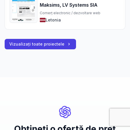
Maksims, LV Systems SIA
Comerț electronic / dezvoltare web
Letonia
Vizualizați toate proiectele
Obțineți o ofertă de preț