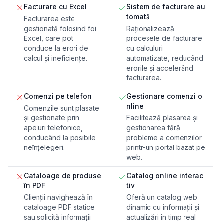
Facturare cu Excel
Sistem de facturare au
tomată
Facturarea este
gestionată folosind foi
Raționalizează
Excel, care pot
procesele de facturare
conduce la erori de
cu calculuri
calcul și ineficiențe.
automatizate, reducând
erorile și accelerând
facturarea.
Comenzi pe telefon
Gestionare comenzi o
nline
Comenzile sunt plasate
și gestionate prin
Facilitează plasarea și
apeluri telefonice,
gestionarea fără
conducând la posibile
probleme a comenzilor
neînțelegeri.
printr-un portal bazat pe
web.
Cataloage de produse
Catalog online interac
în PDF
tiv
Clienții navighează în
Oferă un catalog web
cataloage PDF statice
dinamic cu informații și
sau solicită informații
actualizări în timp real