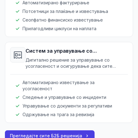
Автоматизирано фактурирање
Потсетници за плаќање и известувања
Сеопфатно финансиско известување
Прилагодливи циклуси на наплата
Систем за управување со
усогласеност
Дигитално решение за управување со
усогласеност и осигурување дека сите
операции ги исполнуваат индустриските
стандарди.
Автоматизирано известување за
усогласеност
Следење и управување со инциденти
Управување со документи за регулативи
Одржување на трага за ревизија
Прегледајте сите Б2Б решенија