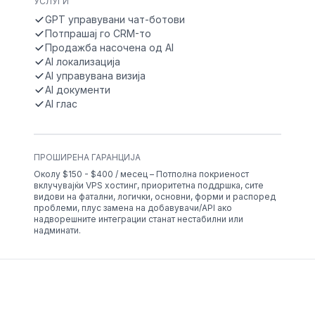
УСЛУГИ
GPT управувани чат-ботови
Потпрашај го CRM-то
Продажба насочена од AI
AI локализација
AI управувана визија
AI документи
AI глас
ПРОШИРЕНА ГАРАНЦИЈА
Околу $150 - $400 / месец – Потполна покриеност
вклучувајќи VPS хостинг, приоритетна поддршка, сите
видови на фатални, логички, основни, форми и распоред
проблеми, плус замена на добавувачи/API ако
надворешните интеграции станат нестабилни или
надминати.