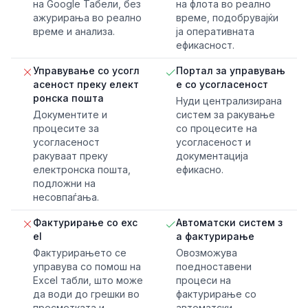
на Google Табели, без
на флота во реално
ажурирања во реално
време, подобрувајќи
време и анализа.
ја оперативната
ефикасност.
Управување со усогл
Портал за управувањ
асеност преку елект
е со усогласеност
ронска пошта
Нуди централизирана
Документите и
систем за ракување
процесите за
со процесите на
усогласеност
усогласеност и
ракуваат преку
документација
електронска пошта,
ефикасно.
подложни на
несовпаѓања.
Фактурирање со exc
Автоматски систем з
el
а фактурирање
Фактурирањето се
Овозможува
управува со помош на
поедноставени
Excel табли, што може
процеси на
да води до грешки во
фактурирање со
пресметката и
автоматски