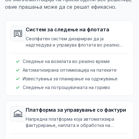
овие прашања може да се решат ефикасно.
Систем за следење на флотата
Сеопфатен систем дизајниран да ја
надгледува и управува флотата во реално
време. Обезбедува ефикасна употреба на
возилата и навремена испорака.
Следење на возилата во реално време
Автоматизирана оптимизација на патеките
Известувања за планирање на одржување
Следење на потрошувачката на гориво
Платформа за управување со фактури
Напредна платформа која автоматизира
фактурирање, наплата и обработка на
плаќања за добавувачи на енергија и гориво.