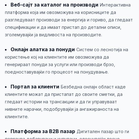
Веб-сајт за каталог на производи
Интерактивна
платформа која им овозможува на корисниците да
разгледуваат производи за енергија и гориво, да гледаат
спецификации и да имаат пристап до детални описи,
зголемувајќи ја видливоста на производите.
Онлајн алатка за понуди
Систем со леснотија на
користење кој на клиентите им овозможува да
генерираат понуди за услуги или производи брзо,
поедноставувајќи го процесот на понудување.
Портал за клиенти
Безбедна онлајн област каде
клиентите можат да пристапат до своите сметки, да
гледаат истории на трансакции и да ги управуваат
нивните нарачки, подобрувајќи ја ангажираноста на
клиентите.
Платформа за B2B пазар
Дигитален пазар што ги
поврзува добавувачи и купувачи, олеснувајќи лесно