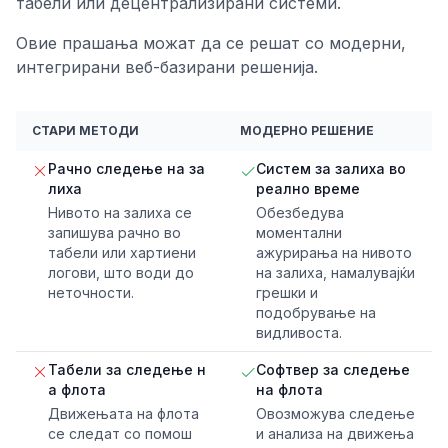
табели или децентрализирани системи.
Овие прашања можат да се решат со модерни,
интегрирани веб-базирани решенија.
СТАРИ МЕТОДИ
МОДЕРНО РЕШЕНИЕ
Рачно следење на за
Систем за залиха во
лиха
реално време
Нивото на залиха се
Обезбедува
запишува рачно во
моментални
табели или хартиени
ажурирања на нивото
логови, што води до
на залиха, намалувајќи
неточности.
грешки и
подобрување на
видливоста.
Табели за следење н
Софтвер за следење
а флота
на флота
Движењата на флота
Овозможува следење
се следат со помош
и анализа на движења