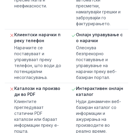
неефикасности.
пресметки,
намалувајќи грешки и
забрзувајќи го
фактурирањето.
Клиентски нарачки п
Онлајн управување с
реку телефон
о нарачки
Нарачките се
Олеснува
поставуваат и
безпрекорно
управуваат преку
поставување и
телефон, што води до
управување на
потенцијални
нарачки преку веб-
несогласувања.
базиран портал.
Каталози на произво
Интерактивен онлајн
ди во PDF
каталог
Клиентите
Нуди динамичен веб-
прегледуваат
базиран каталог со
статични PDF
информации и
каталози или бараат
ажурирања на
информации преку е-
производите во
пошта.
реално време.