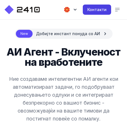
Контакти
Добијте инстант понуда со АИ
New
АИ Агент - Вклученост
на вработените
Ние создаваме интелигентни АИ агенти кои
автоматизираат задачи, го подобруваат
донесувањето одлуки и се интегрираат
безпрекорно со вашиот бизнис -
овозможувајќи на вашите тимови да
постигнат повеќе со помалку.