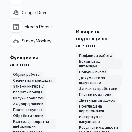
Google Drive
LinkedIn Recruiter
Извори на
податоци на
SurveyMonkey
агентот
Пријави за работа
Функции на
Белешки од
агентот
интервјуа
Понудни писма
Објави работа
Документи за
Селектирај кандидат
вклучување
Закажи интервју
Записи за вработени
Испрати понуда
Платни податоци
Вклучи вработен
Дневници за одмор
Ажурирај записи
Прегледи на
Прати отсуства
перформанси
Обрaботи плати
Интервјуа за
Разгледај повратни
напуштање
информации
Резултати од анкети