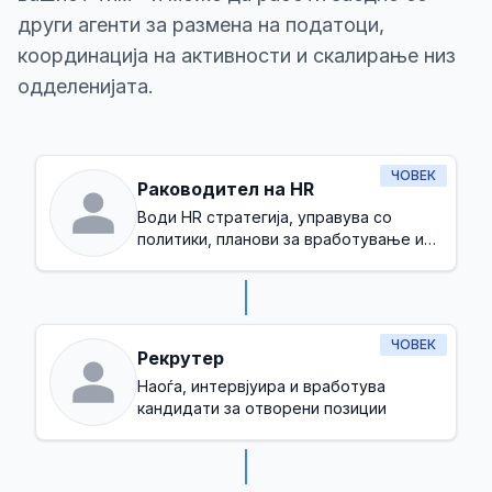
други агенти за размена на податоци,
координација на активности и скалирање низ
одделенијата.
ЧОВЕК
Раководител на HR
Води HR стратегија, управува со
политики, планови за вработување и
обезбедува здрава корпоративна
култура
ЧОВЕК
Рекрутер
Наоѓа, интервјуира и вработува
кандидати за отворени позиции