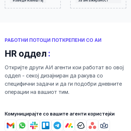
Изведи извештај
за ангажираност
РАБОТНИ ПОТОЦИ ПОТКРЕПЕНИ СО АИ
:
HR оддел
Откриjте други АИ агенти кои работат во овој
оддел - секој дизајниран да ракува со
специфични задачи и да ги подобри дневните
операции на вашиот тим.
Комуницирајте со вашите агенти користејќи