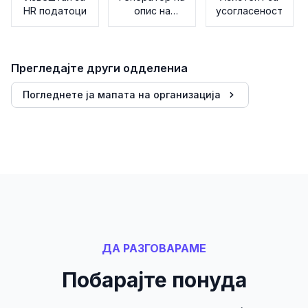
HR податоци
опис на
усогласеност
работни
места
Прегледајте други одделениа
Погледнете ја мапата на организација
ДА РАЗГОВАРАМЕ
Побарајте понуда