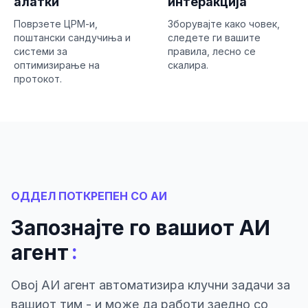
алатки
интеракција
Поврзете ЦРМ-и,
Зборувајте како човек,
поштански сандучиња и
следете ги вашите
системи за
правила, лесно се
оптимизирање на
скалира.
протокот.
ОДДЕЛ ПОТКРЕПЕН СО АИ
Запознајте го вашиот АИ
:
агент
Овој АИ агент автоматизира клучни задачи за
вашиот тим - и може да работи заедно со