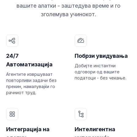
вашите алатки - заштедува време и го
зголемува учинокот.
24/7
Побрзи увидувања
Автоматизација
Добијте инстантни
одговори од вашите
Агентите извршуваат
податоци - без чекање.
повторливи задачи без
прекин, намалувајќи го
рачниот труд.
Интеграција на
Интелигентна