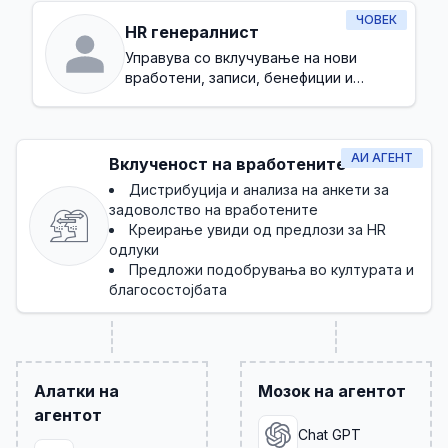
ЧОВЕК
HR генералнист
Управува со вклучување на нови
вработени, записи, бенефиции и
основна усогласеност
АИ АГЕНТ
Вклученост на вработените
Дистрибуција и анализа на анкети за
задоволство на вработените
Креирање увиди од предлози за HR
одлуки
Предложи подобрувања во културата и
благосостојбата
Алатки на
Мозок на агентот
агентот
Chat GPT