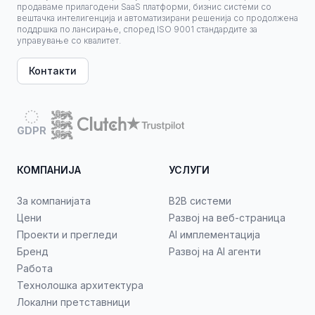
продаваме прилагодени SaaS платформи, бизнис системи со
вештачка интелигенција и автоматизирани решенија со продолжена
поддршка по лансирање, според ISO 9001 стандардите за
управување со квалитет.
Контакти
GDPR
КОМПАНИЈА
УСЛУГИ
За компанијата
B2B системи
Цени
Развој на веб-страница
Проекти и прегледи
AI имплементација
Бренд
Развој на AI агенти
Работа
Технолошка архитектура
Локални претставници