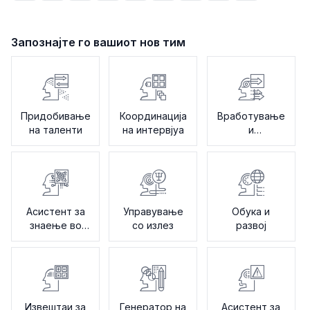
Запознајте го вашиот нов тим
Придобивање
Координација
Вработување
на таленти
на интервјуа
и
интегрирање
на нови
вработени
Асистент за
Управување
Обука и
знаење во
со излез
развој
Човечки
ресурси
Извештаи за
Генератор на
Асистент за