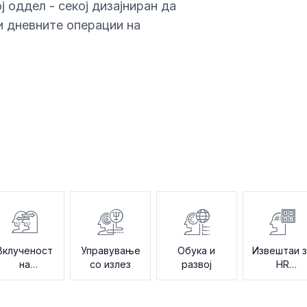
ј оддел - секој дизајниран да
и дневните операции на
Вклученост
Управување
Обука и
Извештаи 
на
со излез
развој
HR
работените
податоци