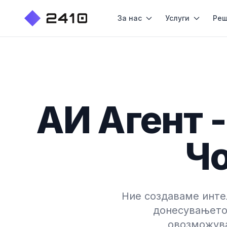
За нас
Услуги
Реш
АИ Агент -
Чо
Ние создаваме инте
донесувањето 
овозможува