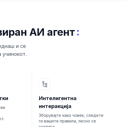
:
зиран АИ агент
еднаш и се
а учинокот.
тки
Интелигентна
интеракција
ски
Зборувајте како човек, следете
от.
ги вашите правила, лесно се
скалира.