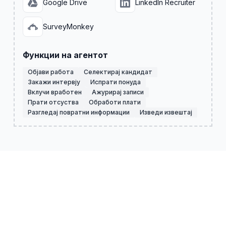
Google Drive
LinkedIn Recruiter
SurveyMonkey
Функции на агентот
Објави работа
Селектирај кандидат
Закажи интервју
Испрати понуда
Вклучи вработен
Ажурирај записи
Прати отсуства
Обрaботи плати
Разгледај повратни информации
Изведи извештај