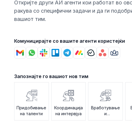
Откриjте други АИ агенти кои работат во ово
ракува со специфични задачи и да ги подобр
вашиот тим.
Комуницирајте со вашите агенти користејќи
Запознајте го вашиот нов тим
Придобивање
Координација
Вработување
на таленти
на интервјуа
и
интегрирање
в
на нови
вработени