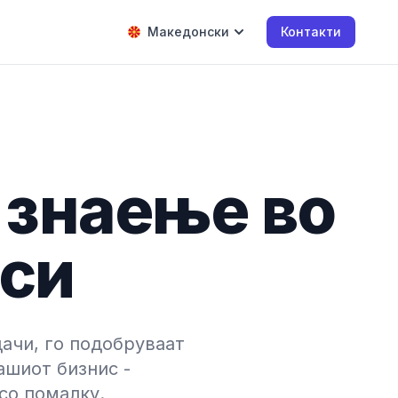
Македонски
Контакти
а знаење во
рси
ачи, го подобруваат
ашиот бизнис -
со помалку.