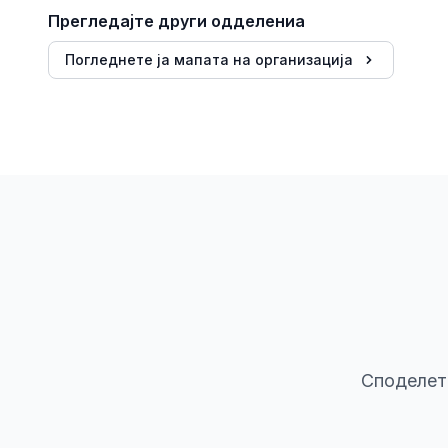
Прегледајте други одделениа
Погледнете ја мапата на организација
Споделете