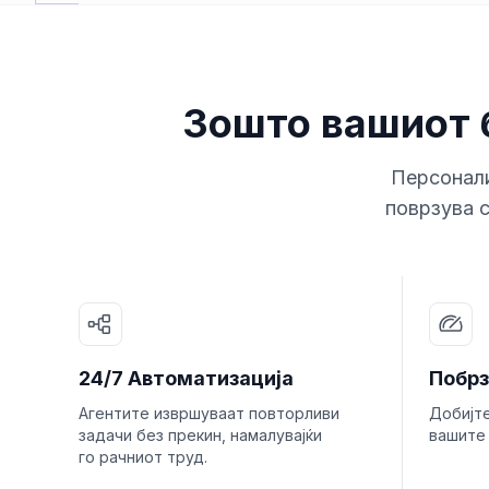
Зошто вашиот 
Персонали
поврзува с
24/7 Автоматизација
Побрз
Агентите извршуваат повторливи
Добијт
задачи без прекин, намалувајќи
вашите 
го рачниот труд.