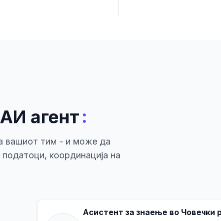
:
 АИ агент
а вашиот тим - и може да
а податоци, координација на
Асистент за знаење во Човечки 