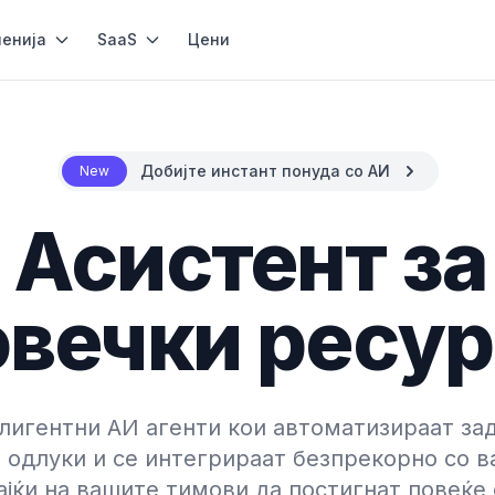
енија
SaaS
Цени
Добијте инстант понуда со АИ
New
 Асистент з
вечки ресу
лигентни АИ агенти кои автоматизираат зад
одлуки и се интегрираат безпрекорно со в
јќи на вашите тимови да постигнат повеќе 