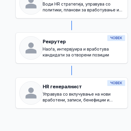
Води HR стратегија, управува со
политики, планови за вработување и
обезбедува здрава корпоративна
култура
ЧОВЕК
Рекрутер
Наоѓа, интервјуира и вработува
кандидати за отворени позиции
ЧОВЕК
HR генералнист
Управува со вклучување на нови
вработени, записи, бенефиции и
основна усогласеност