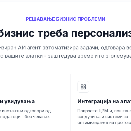
РЕШАВАЊЕ БИЗНИС ПРОБЛЕМИ
бизнис треба персонали
зиран АИ агент автоматизира задачи, одговара в
о вашите алатки - заштедува време и го зголемув
и увидувања
Интеграција на ала
е инстантни одговори од
Поврзете ЦРМ-и, поштан
податоци - без чекање.
сандучиња и системи за
оптимизирање на проток