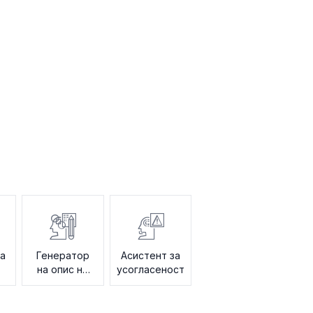
за
Генератор
Асистент за
на опис на
усогласеност
работни
места