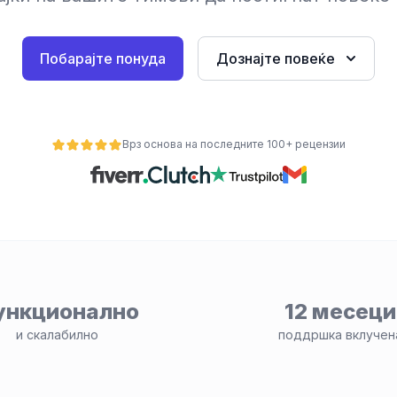
Побарајте понуда
Дознајте повеќе
Врз основа на последните 100+ рецензии
ункционално
12 месеци
и скалабилно
поддршка вклучен