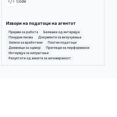
Code
Извори на податоци на агентот
Пријави за работа
Белешки од интервјуа
Понудни писма
Документи за вклучување
Записи за вработени
Платни податоци
Дневници за одмор
Прегледи на перформанси
Интервјуа за напуштање
Резултати од анкети за ангажираност