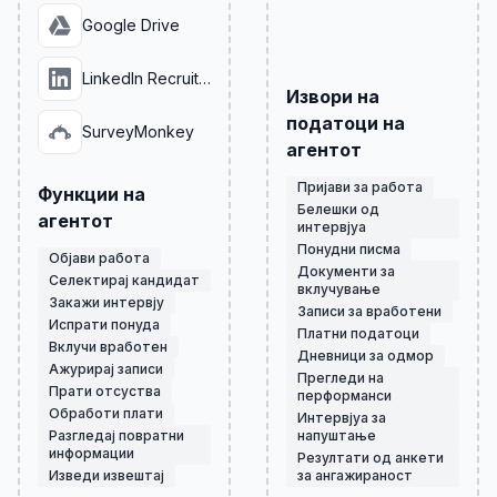
Google Drive
LinkedIn Recruiter
Извори на
податоци на
SurveyMonkey
агентот
Пријави за работа
Функции на
Белешки од
агентот
интервјуа
Понудни писма
Објави работа
Документи за
Селектирај кандидат
вклучување
Закажи интервју
Записи за вработени
Испрати понуда
Платни податоци
Вклучи вработен
Дневници за одмор
Ажурирај записи
Прегледи на
Прати отсуства
перформанси
Обрaботи плати
Интервјуа за
Разгледај повратни
напуштање
информации
Резултати од анкети
Изведи извештај
за ангажираност