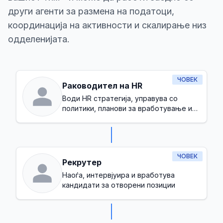
други агенти за размена на податоци,
координација на активности и скалирање низ
одделенијата.
ЧОВЕК
Раководител на HR
Води HR стратегија, управува со
политики, планови за вработување и
обезбедува здрава корпоративна
култура
ЧОВЕК
Рекрутер
Наоѓа, интервјуира и вработува
кандидати за отворени позиции