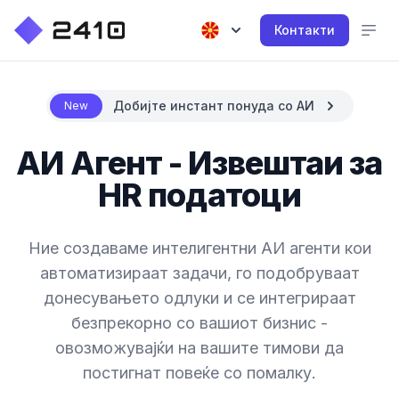
Контакти
Добијте инстант понуда со АИ
New
АИ Агент - Извештаи за
HR податоци
Ние создаваме интелигентни АИ агенти кои
автоматизираат задачи, го подобруваат
донесувањето одлуки и се интегрираат
безпрекорно со вашиот бизнис -
овозможувајќи на вашите тимови да
постигнат повеќе со помалку.