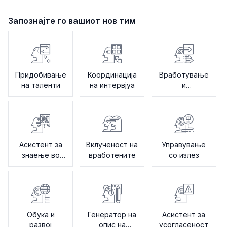
Запознајте го вашиот нов тим
Придобивање
Координација
Вработување
на таленти
на интервјуа
и
интегрирање
на нови
вработени
Асистент за
Вклученост на
Управување
знаење во
вработените
со излез
Човечки
ресурси
Обука и
Генератор на
Асистент за
развој
опис на
усогласеност