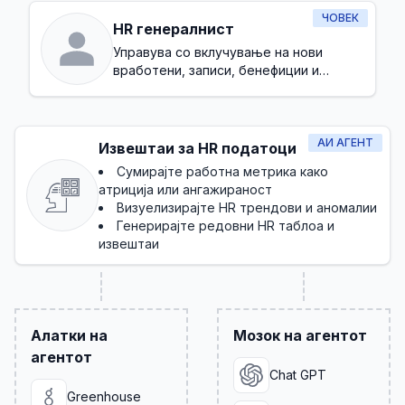
ЧОВЕК
HR генералнист
Управува со вклучување на нови
вработени, записи, бенефиции и
основна усогласеност
АИ АГЕНТ
Извештаи за HR податоци
Сумирајте работна метрика како
атриција или ангажираност
Визуелизирајте HR трендови и аномалии
Генерирајте редовни HR таблоа и
извештаи
Алатки на
Мозок на агентот
агентот
Chat GPT
Greenhouse