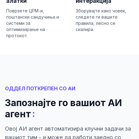
алатки
интеракција
Поврзете ЦРМ-и,
Зборувајте како човек,
поштански сандучиња и
следете ги вашите
системи за
правила, лесно се
оптимизирање на
скалира.
протокот.
ОДДЕЛ ПОТКРЕПЕН СО АИ
Запознајте го вашиот АИ
:
агент
Овој АИ агент автоматизира клучни задачи за
вашиот тим - и може да работи заедно со