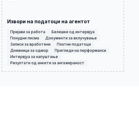
Извори на податоци на агентот
Пријави за работа
Белешки од интервјуа
Понудни писма
Документи за вклучување
Записи за вработени
Платни податоци
Дневници за одмор
Прегледи на перформанси
Интервјуа за напуштање
Резултати од анкети за ангажираност