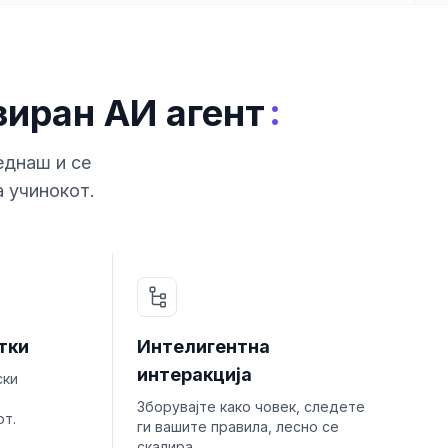
:
зиран АИ агент
еднаш и се
а учинокот.
тки
Интелигентна
интеракција
ски
Зборувајте како човек, следете
от.
ги вашите правила, лесно се
скалира.