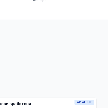
АИ АГЕНТ
нови вработени