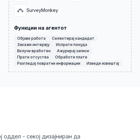
SurveyMonkey
Функции на агентот
Објави работа
Селектирај кандидат
Закажи интервју
Испрати понуда
Вклучи вработен
Ажурирај записи
Прати отсуства
Обрaботи плати
Разгледај повратни информации
Изведи извештај
ј оддел - секој дизајниран да