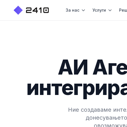
За нас
Услуги
Реш
АИ Аге
интегрир
Ние создаваме инте
донесувањето 
овозможува