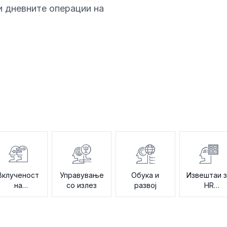
и дневните операции на
Вклученост
Управување
Обука и
Извештаи 
на
со излез
развој
HR
работените
податоци