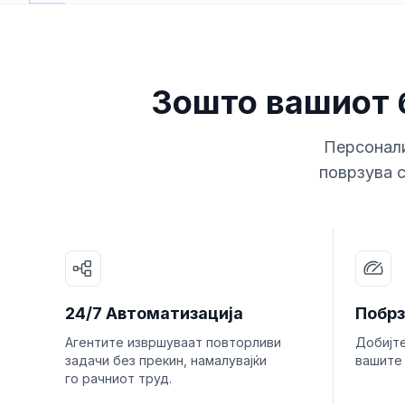
Зошто вашиот 
Персонали
поврзува с
24/7 Автоматизација
Побрз
Агентите извршуваат повторливи
Добијт
задачи без прекин, намалувајќи
вашите 
го рачниот труд.