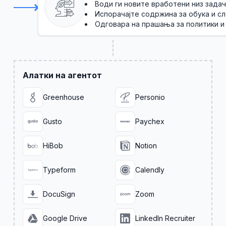
Води ги новите вработени низ зада
Испорачајте содржина за обука и с
Одговара на прашања за политики и
Алатки на агентот
Greenhouse
Personio
Gusto
Paychex
HiBob
Notion
Typeform
Calendly
DocuSign
Zoom
Google Drive
LinkedIn Recruiter