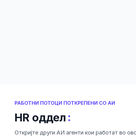
РАБОТНИ ПОТОЦИ ПОТКРЕПЕНИ СО АИ
:
HR оддел
Откриjте други АИ агенти кои работат во ово