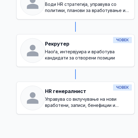
Води HR стратегија, управува со
политики, планови за вработување и
обезбедува здрава корпоративна
култура
ЧОВЕК
Рекрутер
Наоѓа, интервјуира и вработува
кандидати за отворени позиции
ЧОВЕК
HR генералнист
Управува со вклучување на нови
вработени, записи, бенефиции и
основна усогласеност