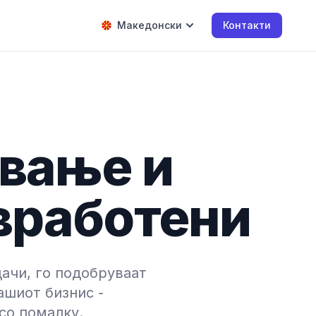
Македонски
Контакти
ување и
вработени
ачи, го подобруваат
ашиот бизнис -
со помалку.