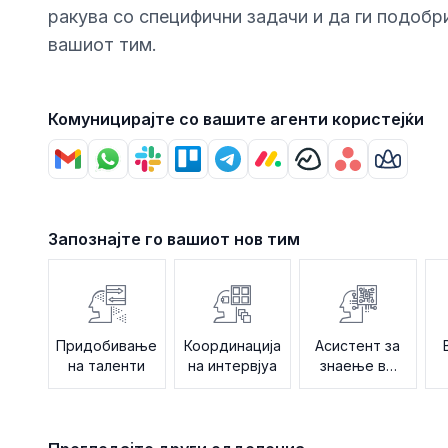
ракува со специфични задачи и да ги подобр
вашиот тим.
Комуницирајте со вашите агенти користејќи
Запознајте го вашиот нов тим
Придобивање
Координација
Асистент за
на таленти
на интервјуа
знаење во
Човечки
в
ресурси