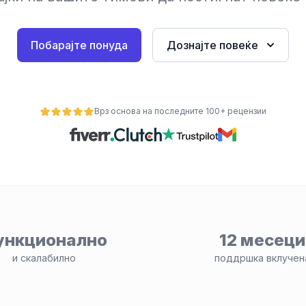
Побарајте понуда
Дознајте повеќе
Врз основа на последните 100+ рецензии
ункционално
12 месеци
и скалабилно
поддршка вклучен