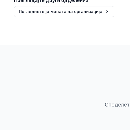
Прегледајте други одделениа
Погледнете ја мапата на организација
Споделете