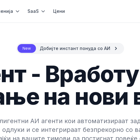
енија
SaaS
Цени
Добијте инстант понуда со АИ
New
нт - Вработ
ање на нови 
лигентни АИ агенти кои автоматизираат зад
одлуки и се интегрираат безпрекорно со в
јќи на вашите тимови да постигнат повеќе 