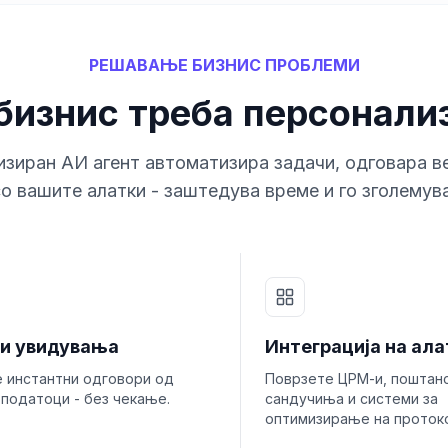
РЕШАВАЊЕ БИЗНИС ПРОБЛЕМИ
бизнис треба персонали
зиран АИ агент автоматизира задачи, одговара в
о вашите алатки - заштедува време и го зголемув
и увидувања
Интеграција на ала
е инстантни одговори од
Поврзете ЦРМ-и, поштан
податоци - без чекање.
сандучиња и системи за
оптимизирање на проток