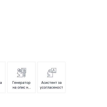
за
Генератор
Асистент за
на опис на
усогласеност
работни
места