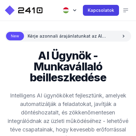
Kapcsolatok
Kérje azonnali árajánlatunkat az AI
New
segítségével
AI Ügynök -
Munkavállaló
beilleszkedése
Intelligens AI ügynököket fejlesztünk, amelyek
automatizálják a feladatokat, javítják a
döntéshozatalt, és zökkenőmentesen
integrálódnak az üzleti működéséhez - lehetővé
téve csapatainak, hogy kevesebb erőforrással