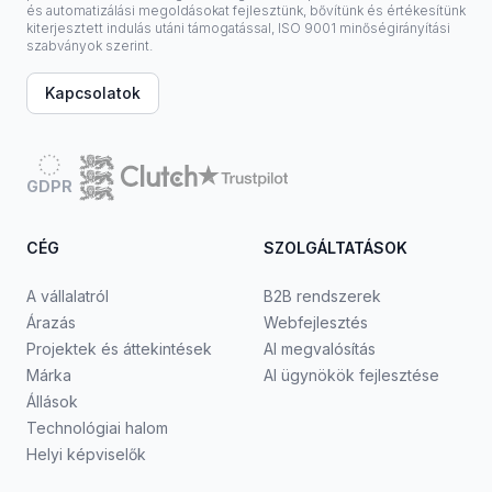
és automatizálási megoldásokat fejlesztünk, bővítünk és értékesítünk
kiterjesztett indulás utáni támogatással, ISO 9001 minőségirányítási
szabványok szerint.
Kapcsolatok
GDPR
CÉG
SZOLGÁLTATÁSOK
A vállalatról
B2B rendszerek
Árazás
Webfejlesztés
Projektek és áttekintések
AI megvalósítás
Márka
AI ügynökök fejlesztése
Állások
Technológiai halom
Helyi képviselők