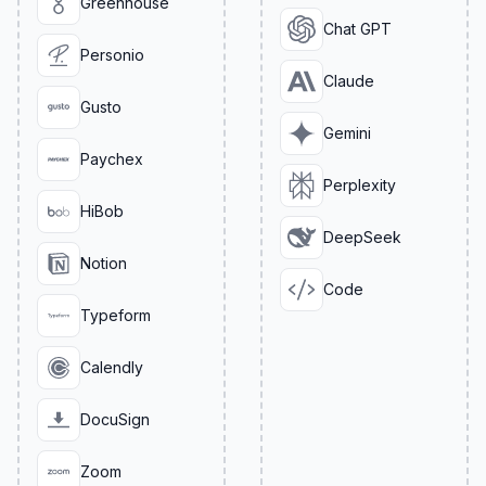
Greenhouse
Chat GPT
Personio
Claude
Gusto
Gemini
Paychex
Perplexity
HiBob
DeepSeek
Notion
Code
Typeform
Calendly
DocuSign
Zoom