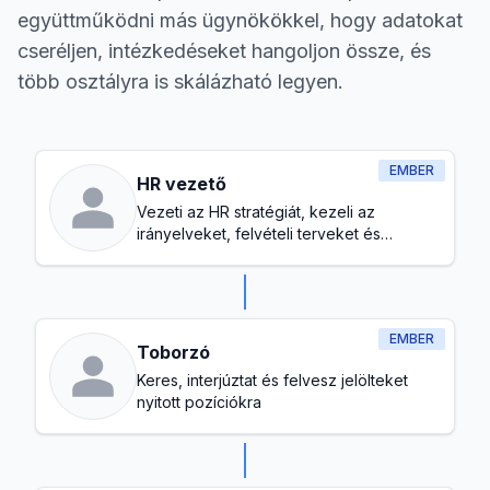
együttműködni más ügynökökkel, hogy adatokat
cseréljen, intézkedéseket hangoljon össze, és
több osztályra is skálázható legyen.
EMBER
HR vezető
Vezeti az HR stratégiát, kezeli az
irányelveket, felvételi terveket és
biztosítja az egészséges munkahelyi
kultúrát
EMBER
Toborzó
Keres, interjúztat és felvesz jelölteket
nyitott pozíciókra