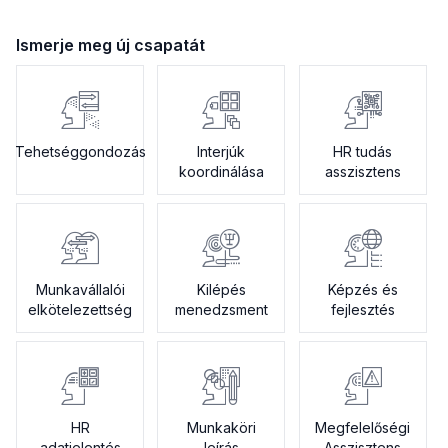
Ismerje meg új csapatát
Tehetséggondozás
Interjúk
HR tudás
koordinálása
asszisztens
Munkavállalói
Kilépés
Képzés és
elkötelezettség
menedzsment
fejlesztés
HR
Munkaköri
Megfelelőségi
adatjelentés
leírás
Asszisztens