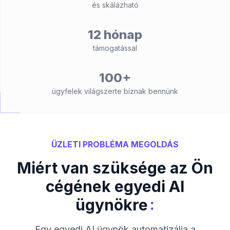
és skálázható
12 hónap
támogatással
100+
ügyfelek világszerte bíznak bennünk
ÜZLETI PROBLÉMA MEGOLDÁS
Miért van szüksége az Ön
cégének egyedi AI
:
ügynökre
Egy egyedi AI ügynök automatizálja a