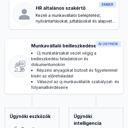
EMBER
HR általános szakértő
Kezeli a munkavállalói beléptetést,
nyilvántartásokat, juttatásokat és alapvető
megfelelést
AI ÜGYNÖK
Munkavállaló beilleszkedése
Új munkatársakat vezet végig a
beilleszkedési feladatokon és
dokumentumokon
Képzési anyagokat biztosít és figyelemmel
kíséri az előrehaladást
Válaszol az új munkavállalók szabályzat- és
folyamatkérdéseire
Ügynöki eszközök
Ügynöki
intelligencia