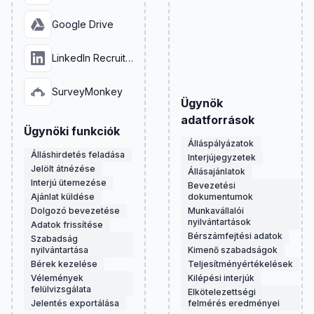
Google Drive
LinkedIn Recruiter
SurveyMonkey
Ügynök
adatforrások
Ügynöki funkciók
Álláspályázatok
Álláshirdetés feladása
Interjújegyzetek
Jelölt átnézése
Állásajánlatok
Interjú ütemezése
Bevezetési
Ajánlat küldése
dokumentumok
Dolgozó bevezetése
Munkavállalói
nyilvántartások
Adatok frissítése
Bérszámfejtési adatok
Szabadság
nyilvántartása
Kimenő szabadságok
Bérek kezelése
Teljesítményértékelések
Vélemények
Kilépési interjúk
felülvizsgálata
Elkötelezettségi
Jelentés exportálása
felmérés eredményei