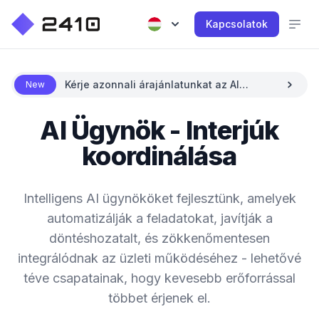
Kapcsolatok
Kérje azonnali árajánlatunkat az AI
New
segítségével
AI Ügynök - Interjúk
koordinálása
Intelligens AI ügynököket fejlesztünk, amelyek
automatizálják a feladatokat, javítják a
döntéshozatalt, és zökkenőmentesen
integrálódnak az üzleti működéséhez - lehetővé
téve csapatainak, hogy kevesebb erőforrással
többet érjenek el.