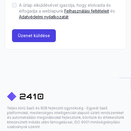
A űrlap elküldésével igazolja, hogy elolvasta és
elfogadja a weblapunk
Felhasználási feltételeit
és
Adatvédelmi nyilatkozatát
.
Üzenet küldése
Teljes körű SaaS és B2B fejlesztő ügynökség - Egyedi SaaS
platformokat, mesterséges intelligencián alapuló üzleti rendszereket
és automatizálási megoldásokat fejlesztünk, bővítünk és értékesítünk
kiterjesztett indulás utáni támogatással, ISO 9001 minőségirányítási
szabványok szerint.