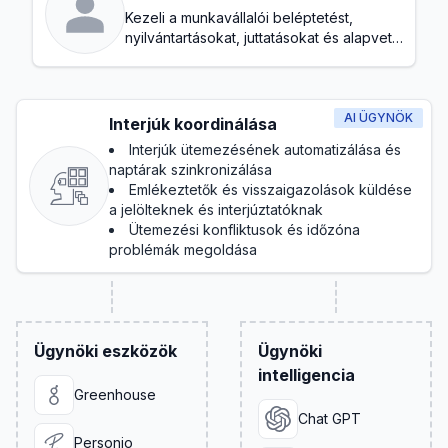
Kezeli a munkavállalói beléptetést,
nyilvántartásokat, juttatásokat és alapvető
megfelelést
AI ÜGYNÖK
Interjúk koordinálása
Interjúk ütemezésének automatizálása és
naptárak szinkronizálása
Emlékeztetők és visszaigazolások küldése
a jelölteknek és interjúztatóknak
Ütemezési konfliktusok és időzóna
problémák megoldása
Ügynöki eszközök
Ügynöki
intelligencia
Greenhouse
Chat GPT
Personio