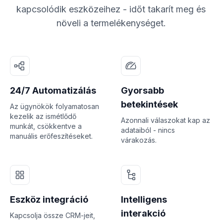
kapcsolódik eszközeihez - időt takarít meg és
növeli a termelékenységet.
24/7 Automatizálás
Gyorsabb
betekintések
Az ügynökök folyamatosan
kezelik az ismétlődő
Azonnali válaszokat kap az
munkát, csökkentve a
adataiból - nincs
manuális erőfeszítéseket.
várakozás.
Eszköz integráció
Intelligens
interakció
Kapcsolja össze CRM-jeit,