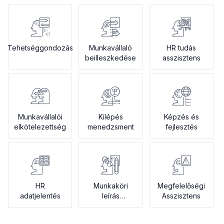
Tehetséggondozás
Munkavállaló
HR tudás
beilleszkedése
asszisztens
Munkavállalói
Kilépés
Képzés és
elkötelezettség
menedzsment
fejlesztés
HR
Munkaköri
Megfelelőségi
adatjelentés
leírás
Asszisztens
generátor