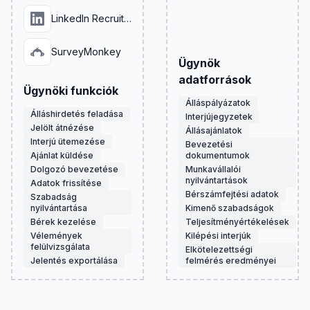
LinkedIn Recruiter
SurveyMonkey
Ügynök
adatforrások
Ügynöki funkciók
Álláspályázatok
Álláshirdetés feladása
Interjújegyzetek
Jelölt átnézése
Állásajánlatok
Interjú ütemezése
Bevezetési
Ajánlat küldése
dokumentumok
Dolgozó bevezetése
Munkavállalói
nyilvántartások
Adatok frissítése
Bérszámfejtési adatok
Szabadság
nyilvántartása
Kimenő szabadságok
Bérek kezelése
Teljesítményértékelések
Vélemények
Kilépési interjúk
felülvizsgálata
Elkötelezettségi
Jelentés exportálása
felmérés eredményei