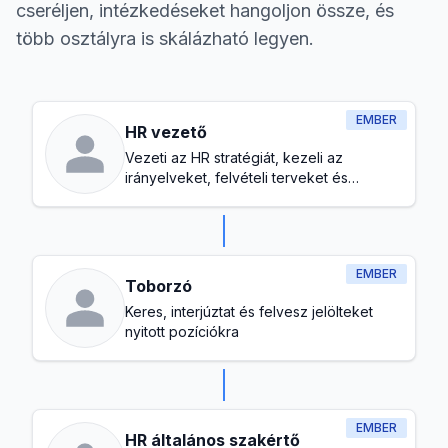
cseréljen, intézkedéseket hangoljon össze, és
több osztályra is skálázható legyen.
EMBER
HR vezető
Vezeti az HR stratégiát, kezeli az
irányelveket, felvételi terveket és
biztosítja az egészséges munkahelyi
kultúrát
EMBER
Toborzó
Keres, interjúztat és felvesz jelölteket
nyitott pozíciókra
EMBER
HR általános szakértő