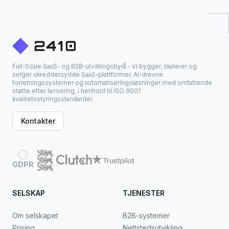
Full-Scale SaaS- og B2B-utviklingsbyrå - Vi bygger, skalerer og
selger skreddersydde SaaS-plattformer, AI-drevne
forretningssystemer og automatiseringsløsninger med omfattende
støtte etter lansering, i henhold til ISO 9001
kvalitetsstyringsstandarder.
Kontakter
GDPR
SELSKAP
TJENESTER
Om selskapet
B2B-systemer
Prising
Nettstedsutvikling