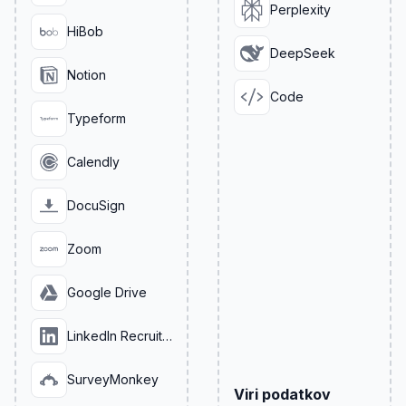
Perplexity
HiBob
DeepSeek
Notion
Code
Typeform
Calendly
DocuSign
Zoom
Google Drive
LinkedIn Recruiter
SurveyMonkey
Viri podatkov