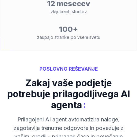
12 mesecev
vključenih storitev
100+
zaupajo stranke po vsem svetu
POSLOVNO REŠEVANJE
Zakaj vaše podjetje
potrebuje prilagodljivega AI
:
agenta
Prilagojeni AI agent avtomatizira naloge,
zagotavlja trenutne odgovore in povezuje z
vašimi orodji - prihranek časa in povečanje