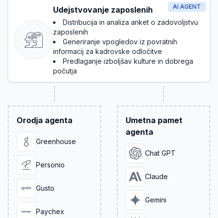
AI AGENT
Udejstvovanje zaposlenih
Distribucija in analiza anket o zadovoljstvu
zaposlenih
Generiranje vpogledov iz povratnih
informacij za kadrovske odločitve
Predlaganje izboljšav kulture in dobrega
počutja
Orodja agenta
Umetna pamet
agenta
Greenhouse
Chat GPT
Personio
Claude
Gusto
Gemini
Paychex