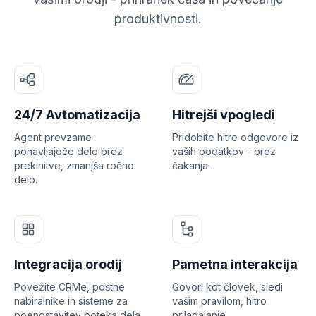
produktivnosti.
24/7 Avtomatizacija
Hitrejši vpogledi
Agent prevzame
Pridobite hitre odgovore iz
ponavljajoče delo brez
vaših podatkov - brez
prekinitve, zmanjša ročno
čakanja.
delo.
Integracija orodij
Pametna interakcija
Povežite CRMe, poštne
Govori kot človek, sledi
nabiralnike in sisteme za
vašim pravilom, hitro
poenostavitev poteka dela.
prilagajanje.