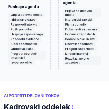
agenta
Funkcije agenta
Prijave na delovno
Objavi delovno mesto
mesto
Izbira kandidatov
Intervjujski zapiski
Razporedi intervju
Pisma ponudb
Pošlji ponudbo
Dokumenti za uvajanje
Uvajanje zaposlenega
Evidenca zaposlenih
Posodobi evidence
Podatki o plačilni listi
Sledi odsotnostim
Dnevnik odsotnosti
Obdelava plačil
Pregledi uspešnosti
Pregledi povratnih
Izhodni intervjuji
informacij
Rezultati anket o
Izvozi poročilo
zavzetosti
AI PODPRTI DELOVNI TOKOVI
:
Kadrovski oddelek