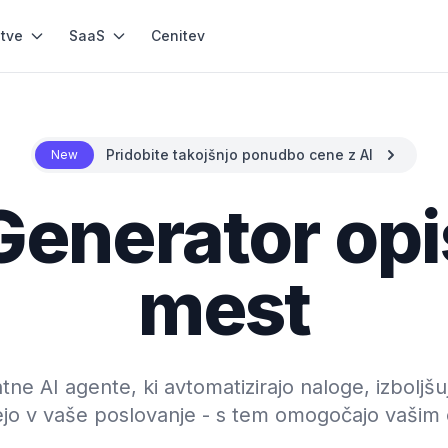
itve
SaaS
Cenitev
Pridobite takojšnjo ponudbo cene z AI
New
Generator op
mest
tne AI agente, ki avtomatizirajo naloge, izboljšu
ejo v vaše poslovanje - s tem omogočajo vašim