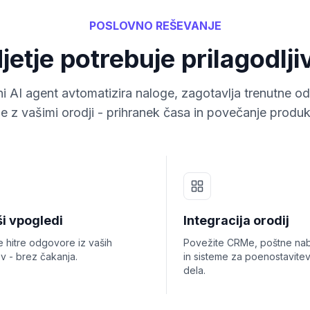
POSLOVNO REŠEVANJE
etje potrebuje prilagodlj
ni AI agent avtomatizira naloge, zagotavlja trenutne o
e z vašimi orodji - prihranek časa in povečanje produkt
ši vpogledi
Integracija orodij
e hitre odgovore iz vaših
Povežite CRMe, poštne nab
v - brez čakanja.
in sisteme za poenostavite
dela.