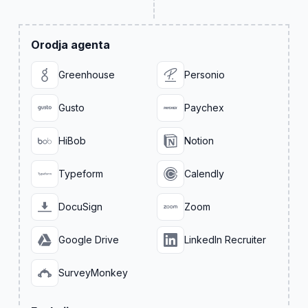
Orodja agenta
Greenhouse
Personio
Gusto
Paychex
HiBob
Notion
Typeform
Calendly
DocuSign
Zoom
Google Drive
LinkedIn Recruiter
SurveyMonkey