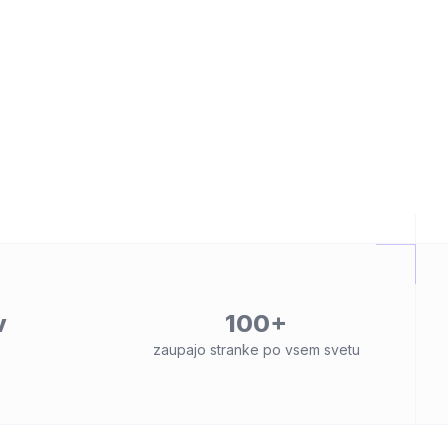
v
100+
zaupajo stranke po vsem svetu