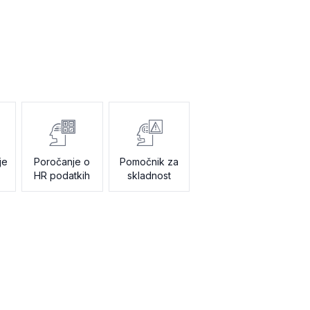
je
Poročanje o
Pomočnik za
HR podatkih
skladnost