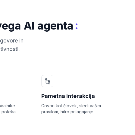
:
ivega AI agenta
dgovore in
ivnosti.
Pametna interakcija
iralnike
Govori kot človek, sledi vašim
v poteka
pravilom, hitro prilagajanje.