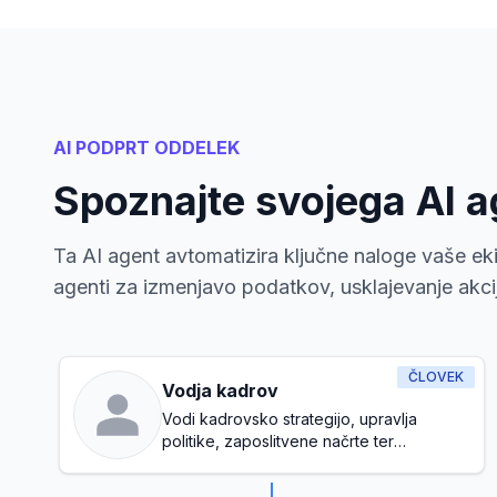
AI PODPRT ODDELEK
Spoznajte svojega AI 
Ta AI agent avtomatizira ključne naloge vaše eki
agenti za izmenjavo podatkov, usklajevanje akcij 
ČLOVEK
Vodja kadrov
Vodi kadrovsko strategijo, upravlja
politike, zaposlitvene načrte ter
zagotavlja zdravo delovno kulturo.