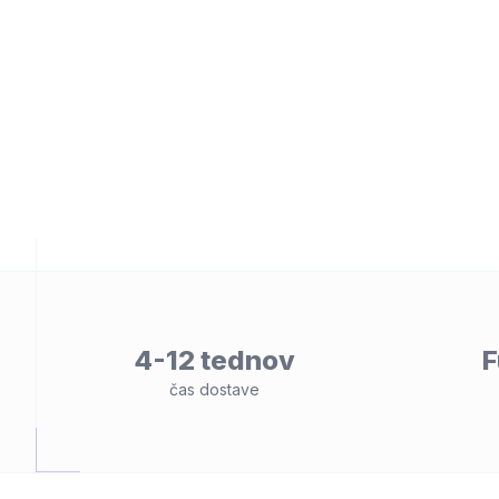
lnost
4-12 tednov
F
čas dostave