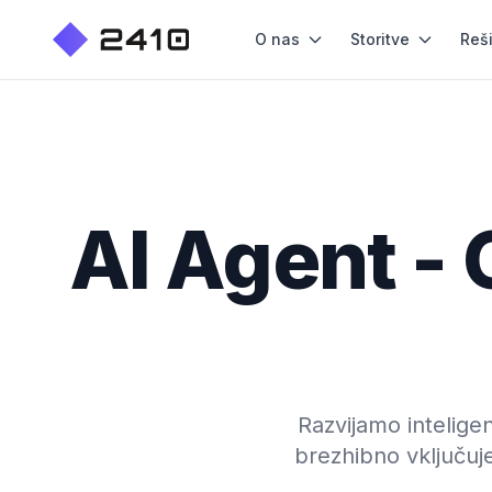
O nas
Storitve
Reš
AI Agent - 
Razvijamo inteligen
brezhibno vključuj