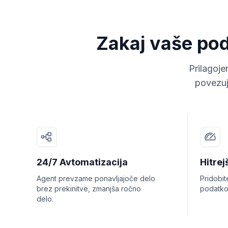
Zakaj vaše podj
Prilagoje
povezuj
24/7 Avtomatizacija
Hitrej
Agent prevzame ponavljajoče delo
Pridobit
brez prekinitve, zmanjša ročno
podatko
delo.