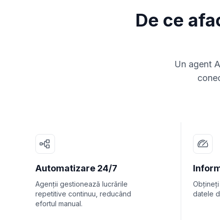
De ce afa
Un agent AI
conec
Automatizare 24/7
Inform
Agenții gestionează lucrările
Obțineți
repetitive continuu, reducând
datele d
efortul manual.