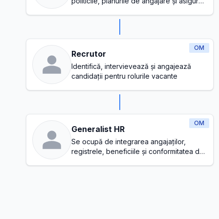
politicile, planurile de angajare și asigură
o cultură sănătoasă la locul de muncă
OM
Recrutor
Identifică, intervievează și angajează
candidații pentru rolurile vacante
OM
Generalist HR
Se ocupă de integrarea angajaților,
registrele, beneficiile și conformitatea de
bază