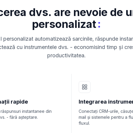
cerea dvs. are nevoie de u
:
personalizat
 personalizat automatizează sarcinile, răspunde insta
tează cu instrumentele dvs. - economisind timp și cr
productivitatea.
ații rapide
Integrarea instrume
 răspunsuri instantanee din
Conectați CRM-urile, căsuț
vs. - fără așteptare.
mail și sistemele pentru a fl
fluxul.