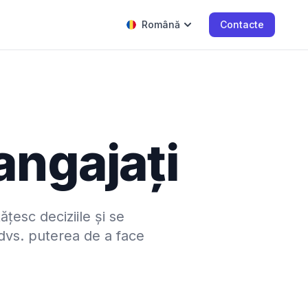
Română
Contacte
angajați
țesc deciziile și se
 dvs. puterea de a face