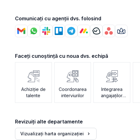
Comunicați cu agenții dvs. folosind
Faceți cunoștință cu noua dvs. echipă
Achiziție de
Coordonarea
Integrarea
talente
interviurilor
angajaților
noi
Revizuiți alte departamente
Vizualizați harta organizației