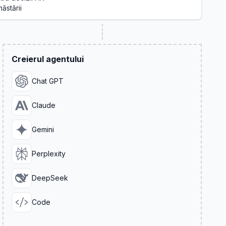
ăstării
Creierul agentului
Chat GPT
Claude
Gemini
Perplexity
DeepSeek
Code