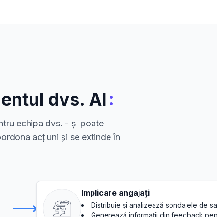
:
entul dvs. AI
tru echipa dvs. - și poate
ordona acțiuni și se extinde în
Implicare angajați
Distribuie și analizează sondajele de sat
Generează informații din feedback pent