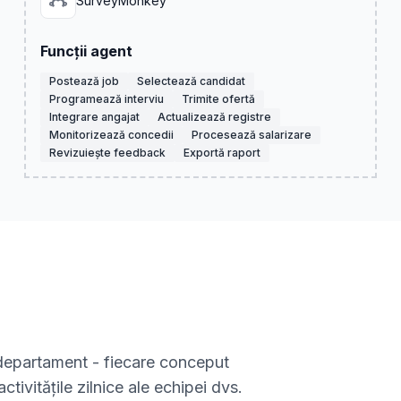
SurveyMonkey
Funcții agent
Postează job
Selectează candidat
Programează interviu
Trimite ofertă
Integrare angajat
Actualizează registre
Monitorizează concedii
Procesează salarizare
Revizuiește feedback
Exportă raport
t departament - fiecare conceput
ctivitățile zilnice ale echipei dvs.