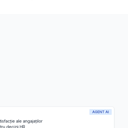
AGENT AI
isfacție ale angajaților
ru decizii HR