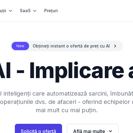
uții
SaaS
Prețuri
Obțineți instant o ofertă de preț cu AI
New
I - Implicare 
 inteligenți care automatizează sarcini, îmbunătă
operațiunile dvs. de afaceri - oferind echipelor
mai mult cu mai puțin.
Solicită o ofertă
Află mai multe