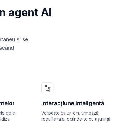
n agent AI
ntaneu și se
escând
ntelor
Interacțiune inteligentă
ele de e-
Vorbește ca un om, urmează
uidiza
regulile tale, extinde-te cu ușurință.