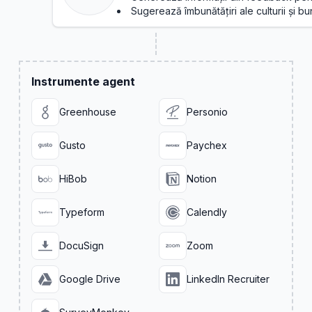
Sugerează îmbunătățiri ale culturii și bun
Instrumente agent
Greenhouse
Personio
Gusto
Paychex
HiBob
Notion
Typeform
Calendly
DocuSign
Zoom
Google Drive
LinkedIn Recruiter