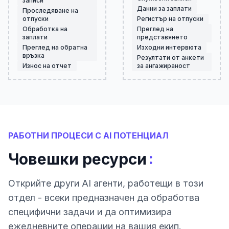
записи
Данни за заплати
Проследяване на
отпуски
Регистър на отпуски
Обработка на
Преглед на
заплати
представянето
Преглед на обратна
Изходни интервюта
връзка
Резултати от анкети
Износ на отчет
за ангажираност
РАБОТНИ ПРОЦЕСИ С AI ПОТЕНЦИАЛ
:
Човешки ресурси
Открийте други AI агенти, работещи в този
отдел - всеки предназначен да обработва
специфични задачи и да оптимизира
ежедневните операции на вашия екип.