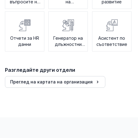
въпросите на
на
развитие
ЧР
напускането
Отчети за HR
Генератор на
Асистент по
данни
длъжностни
съответствие
характеристики
Разгледайте други отдели
Преглед на картата на организация