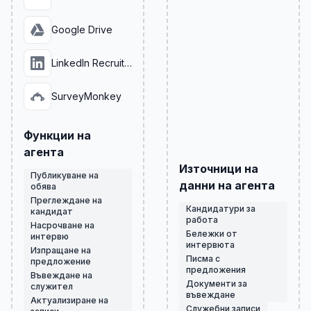
Google Drive
LinkedIn Recruiter
SurveyMonkey
Функции на
агента
Източници на
Публикуване на
данни на агента
обява
Преглеждане на
Кандидатури за
кандидат
работа
Насрочване на
Бележки от
интервю
интервюта
Изпращане на
Писма с
предложение
предложения
Въвеждане на
Документи за
служител
въвеждане
Актуализиране на
Служебни записи