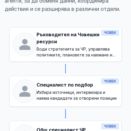
агенти, за да обменя данни, координира
действия и се разширява в различни отдели.
ЧОВЕК
Ръководител на Човешки
ресурси
Води стратегията за ЧР, управлява
политиките, плановете за наемане и
осигурява здравословна работна
култура
ЧОВЕК
Специалист по подбор
Избира източници, интервюира и
наема кандидати за отворени позиции
ЧОВЕК
Общ специалист ЧР