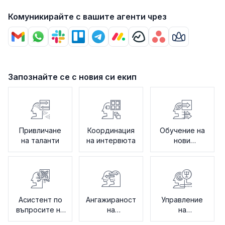
Комуникирайте с вашите агенти чрез
Запознайте се с новия си екип
Привличане
Координация
Обучение на
на таланти
на интервюта
нови
служители
Асистент по
Ангажираност
Управление
въпросите на
на
на
ЧР
служителите
напускането