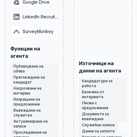
Google Drive
LinkedIn Recruiter
SurveyMonkey
Функции на
агента
Източници на
Публикуване на
данни на агента
обява
Преглеждане на
Кандидатури за
кандидат
работа
Насрочване на
Бележки от
интервю
интервюта
Изпращане на
Писма с
предложение
предложения
Въвеждане на
Документи за
служител
въвеждане
Актуализиране на
Служебни записи
записи
Данни за заплати
Проследяване на