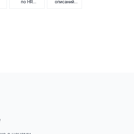
по HR
описаний
данным
вакансий
е