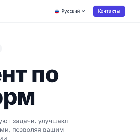
Русский
Контакты
ент по
орм
уют задачи, улучшают
ми, позволяя вашим
ми.