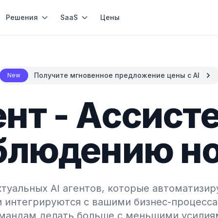
Решения
SaaS
Цены
Получите мгновенное предложение цены с AI
New
ент - Ассист
блюдению н
туальных AI агентов, которые автоматизир
и интегрируются с вашими бизнес-процесса
мандам делать больше с меньшими усилия