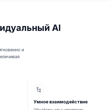
идуальный AI
мгновенно и
величивая
Умное взаимодействие
Общайтесь как с человеком,