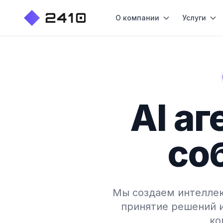
О компании
Услуги
AI аг
со
Мы создаем интеллек
принятие решений 
ко