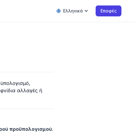
Ελληνικά
Επαφές
οϋπολογισμό,
ιφνίδια αλλαγές ή
ερού προϋπολογισμού
.