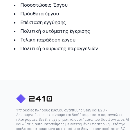
Ποσοστώσεις Έργου
Πρόσθετα έργου
Επέκταση εγγύησης
Πολιτική αυτόματης έγκρισης
Τελική παράδοση έργου
Πολιτική ακύρωσης παραγγελιών
Υπηρεσίες πλήρους κύκλου ανάπτυξης SaaS και B2B -
Δημιουργούμε, επεκτείνουμε και διαθέτουμε κατά παραγγελία
πλατφόρμες SaaS, επιχειρηματικά συστήματα που βασίζονται σε ΑΙ
και λύσεις αυτοματοποίησης με εκτεταμένη υποστήριξη μετά την
κυκλοφορία, σύμφωνα με τα πρότυπα διαχείρισης ποιότητας ISO