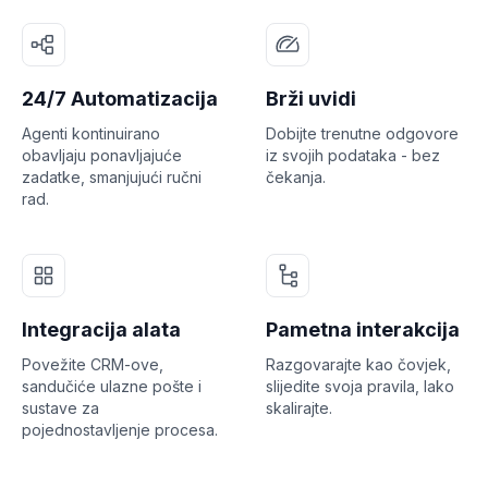
24/7 Automatizacija
Brži uvidi
Agenti kontinuirano
Dobijte trenutne odgovore
obavljaju ponavljajuće
iz svojih podataka - bez
zadatke, smanjujući ručni
čekanja.
rad.
Integracija alata
Pametna interakcija
Povežite CRM-ove,
Razgovarajte kao čovjek,
sandučiće ulazne pošte i
slijedite svoja pravila, lako
sustave za
skalirajte.
pojednostavljenje procesa.