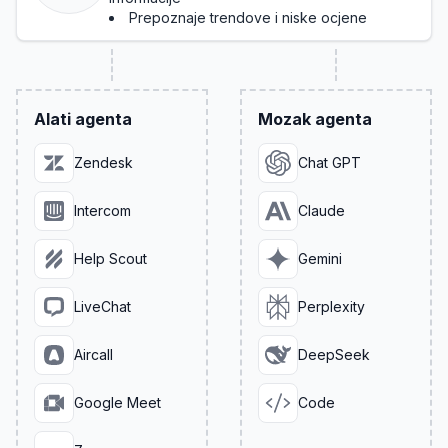
Prepoznaje trendove i niske ocjene
Alati agenta
Mozak agenta
Zendesk
Chat GPT
Intercom
Claude
Help Scout
Gemini
LiveChat
Perplexity
Aircall
DeepSeek
Google Meet
Code