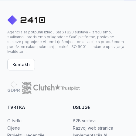
Agencija za potpunu izradu SaaS i B2B sustava - Izrađujemo,
skaliramo i prodajemo prilagođene SaaS platforme, poslovne
sustave pogonjene AI-jem i rješenja automatizacije s produženom
podrškom nakon pokretanja, prateći ISO 9001 standarde upravljanja
kvalitetom.
Kontakti
GDPR
TVRTKA
USLUGE
O tvrtki
B2B sustavi
Cijene
Razvoj web stranica
Projekti i recenzije
Implementacija AI