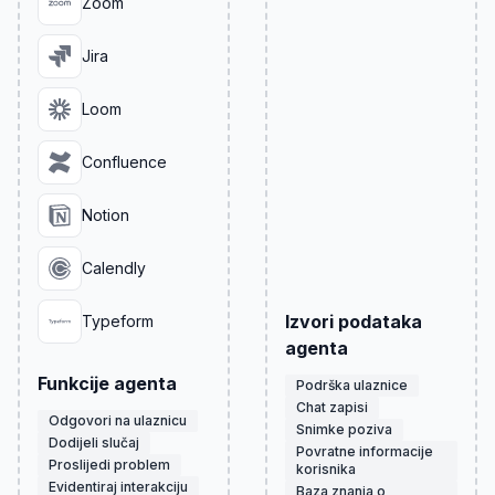
Zoom
Jira
Loom
Confluence
Notion
Calendly
Izvori podataka
Typeform
agenta
Funkcije agenta
Podrška ulaznice
Chat zapisi
Odgovori na ulaznicu
Snimke poziva
Dodijeli slučaj
Povratne informacije
Proslijedi problem
korisnika
Evidentiraj interakciju
Baza znanja o