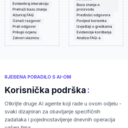
Evidentiraj interakciju
Baza znanja o
Pretraži bazu znanja
proizvodu
Ažuriraj FAQ
Predlošci odgovora
Označi razgovor
Povijest korisnika
Prati odgovor
Izvještaji o greškama
Prikupi ocjenu
Evidencije korištenja
Zatvori ulaznicu
Analiza FAQ-a
RJEĐENA PORADILO S AI-OM
:
Korisnička podrška
Otkrijte druge AI agente koji rade u ovom odjelu -
svaki dizajniran za obavljanje specifičnih
zadataka i pojednostavljenje dnevnih operacija
vašeg tima.