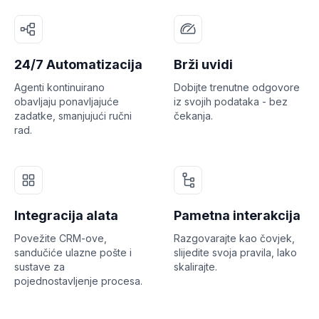
24/7 Automatizacija
Brži uvidi
Agenti kontinuirano
Dobijte trenutne odgovore
obavljaju ponavljajuće
iz svojih podataka - bez
zadatke, smanjujući ručni
čekanja.
rad.
Integracija alata
Pametna interakcija
Povežite CRM-ove,
Razgovarajte kao čovjek,
sandučiće ulazne pošte i
slijedite svoja pravila, lako
sustave za
skalirajte.
pojednostavljenje procesa.