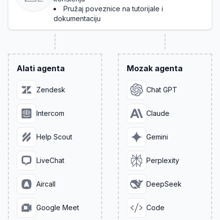
Pružaj poveznice na tutorijale i
dokumentaciju
Alati agenta
Mozak agenta
Zendesk
Chat GPT
Intercom
Claude
Help Scout
Gemini
LiveChat
Perplexity
Aircall
DeepSeek
Google Meet
Code