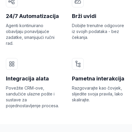
24/7 Automatizacija
Brži uvidi
Agenti kontinuirano
Dobijte trenutne odgovore
obavljaju ponavljajuće
iz svojih podataka - bez
zadatke, smanjujući ručni
čekanja.
rad.
Integracija alata
Pametna interakcija
Povežite CRM-ove,
Razgovarajte kao čovjek,
sandučiće ulazne pošte i
slijedite svoja pravila, lako
sustave za
skalirajte.
pojednostavljenje procesa.