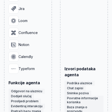
Jira
Loom
Confluence
Notion
Calendly
Izvori podataka
Typeform
agenta
Funkcije agenta
Podrška ulaznice
Chat zapisi
Odgovori na ulaznicu
Snimke poziva
Dodijeli slučaj
Povratne informacije
Proslijedi problem
korisnika
Evidentiraj interakciju
Baza znanja o
Pretraži bazu znanja
proizvodu