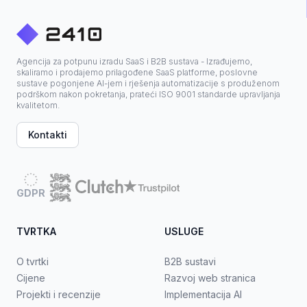
Agencija za potpunu izradu SaaS i B2B sustava - Izrađujemo,
skaliramo i prodajemo prilagođene SaaS platforme, poslovne
sustave pogonjene AI-jem i rješenja automatizacije s produženom
podrškom nakon pokretanja, prateći ISO 9001 standarde upravljanja
kvalitetom.
Kontakti
GDPR
TVRTKA
USLUGE
O tvrtki
B2B sustavi
Cijene
Razvoj web stranica
Projekti i recenzije
Implementacija AI