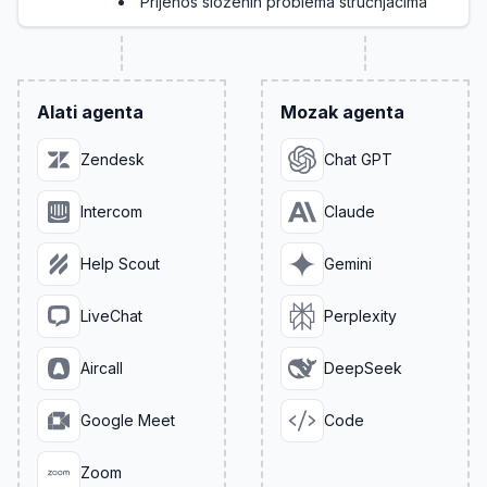
Prijenos složenih problema stručnjacima
Alati agenta
Mozak agenta
Zendesk
Chat GPT
Intercom
Claude
Help Scout
Gemini
LiveChat
Perplexity
Aircall
DeepSeek
Google Meet
Code
Zoom