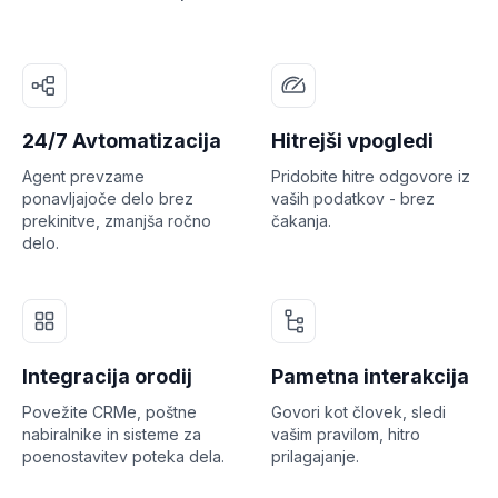
24/7 Avtomatizacija
Hitrejši vpogledi
Agent prevzame
Pridobite hitre odgovore iz
ponavljajoče delo brez
vaših podatkov - brez
prekinitve, zmanjša ročno
čakanja.
delo.
Integracija orodij
Pametna interakcija
Povežite CRMe, poštne
Govori kot človek, sledi
nabiralnike in sisteme za
vašim pravilom, hitro
poenostavitev poteka dela.
prilagajanje.