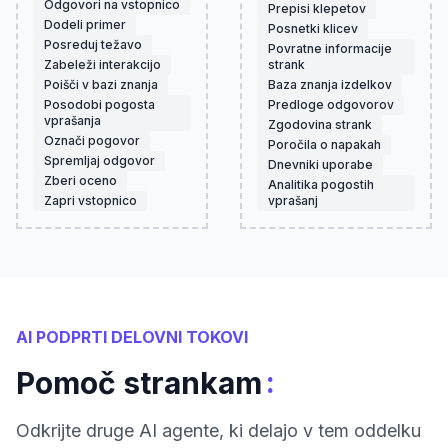
Odgovori na vstopnico
Prepisi klepetov
Dodeli primer
Posnetki klicev
Posreduj težavo
Povratne informacije
Zabeleži interakcijo
strank
Poišči v bazi znanja
Baza znanja izdelkov
Posodobi pogosta
Predloge odgovorov
vprašanja
Zgodovina strank
Označi pogovor
Poročila o napakah
Spremljaj odgovor
Dnevniki uporabe
Zberi oceno
Analitika pogostih
Zapri vstopnico
vprašanj
AI PODPRTI DELOVNI TOKOVI
:
Pomoč strankam
Odkrijte druge AI agente, ki delajo v tem oddelku