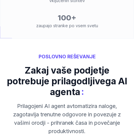
vključenih storitev
100+
zaupajo stranke po vsem svetu
POSLOVNO REŠEVANJE
Zakaj vaše podjetje
potrebuje prilagodljivega AI
:
agenta
Prilagojeni AI agent avtomatizira naloge,
zagotavlja trenutne odgovore in povezuje z
vašimi orodji - prihranek časa in povečanje
produktivnosti.