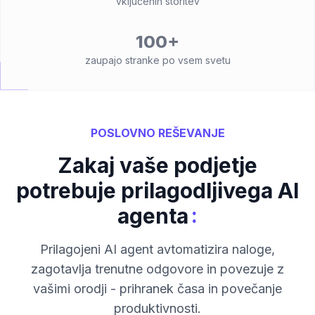
vključenih storitev
100+
zaupajo stranke po vsem svetu
POSLOVNO REŠEVANJE
Zakaj vaše podjetje
potrebuje prilagodljivega AI
:
agenta
Prilagojeni AI agent avtomatizira naloge,
zagotavlja trenutne odgovore in povezuje z
vašimi orodji - prihranek časa in povečanje
produktivnosti.