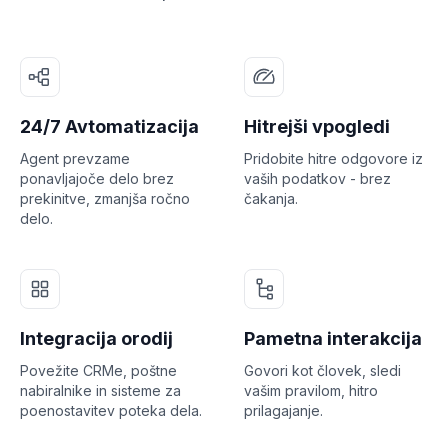
24/7 Avtomatizacija
Hitrejši vpogledi
Agent prevzame
Pridobite hitre odgovore iz
ponavljajoče delo brez
vaših podatkov - brez
prekinitve, zmanjša ročno
čakanja.
delo.
Integracija orodij
Pametna interakcija
Povežite CRMe, poštne
Govori kot človek, sledi
nabiralnike in sisteme za
vašim pravilom, hitro
poenostavitev poteka dela.
prilagajanje.