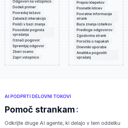
Odgovori na vstopnico
Prepisi klepetov
Dodeli primer
Posnetki klicev
Posreduj težavo
Povratne informacije
Zabeleži interakcijo
strank
Poišči v bazi znanja
Baza znanja izdelkov
Posodobi pogosta
Predloge odgovorov
vprašanja
Zgodovina strank
Označi pogovor
Poročila o napakah
Spremljaj odgovor
Dnevniki uporabe
Zberi oceno
Analitika pogostih
Zapri vstopnico
vprašanj
AI PODPRTI DELOVNI TOKOVI
:
Pomoč strankam
Odkrijte druge AI agente, ki delajo v tem oddelku