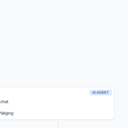
AI AGENT
 chat
følging