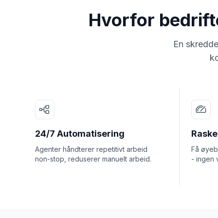
Hvorfor bedrif
En skredde
ko
24/7 Automatisering
Rasker
Agenter håndterer repetitivt arbeid
Få øyebl
non-stop, reduserer manuelt arbeid.
- ingen 