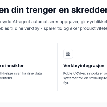
ten din trenger en skredd
rsydd AI-agent automatiserer oppgaver, gir øyeblikkel
bles til dine verktøy - sparer tid og øker produktivitet
e innsikter
Verktøyintegrasjon
ikkelige svar fra dine data
Koble CRM-er, innbokser o
ventetid.
systemer for en strømlinjef
flyt.