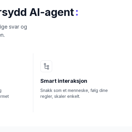
:
ersydd AI-agent
ige svar og
en.
Smart interaksjon
g
Snakk som et menneske, følg dine
ormet
regler, skaler enkelt.