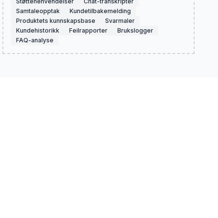
Støttehenvendelser
Chat-transkripter
Samtaleopptak
Kundetilbakemelding
Produktets kunnskapsbase
Svarmaler
Kundehistorikk
Feilrapporter
Brukslogger
FAQ-analyse