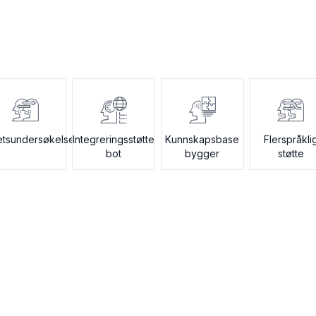
hetsundersøkelsesbot
Integreringsstøtte
Kunnskapsbase
Flerspråkli
bot
bygger
støtte