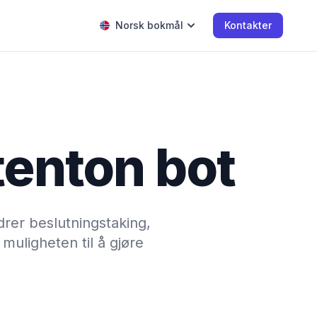
Norsk bokmål
Kontakter
tenton bot
drer beslutningstaking,
muligheten til å gjøre