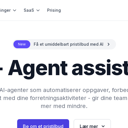
inger
SaaS
Prising
Få et umiddelbart pristilbud med AI
New
- Agent assis
te AI-agenter som automatiserer oppgaver, forbe
 med dine forretningsaktiviteter - gir dine team 
mer med mindre.
Be om et pristilbud
Lær mer