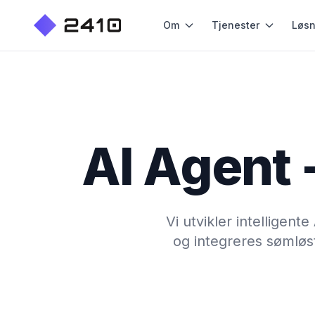
Om
Tjenester
Løsn
AI Agent 
Vi utvikler intelligen
og integreres sømløst