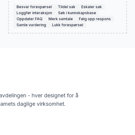
Besvar forespørsel
Tildel sak
Eskaler sak
Loggfør interaksjon
Søk i kunnskapsbase
Oppdater FAQ
Merk samtale
Følg opp respons
Samle vurdering
Lukk forespørsel
vdelingen - hver designet for å
eamets daglige virksomhet.