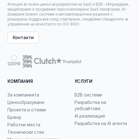
Агенция за пълен цикъл на разработка на SaaS и B2B - Изграждаме,
мащабираме и продаваме персонализирани SaaS платформи, AI-
базирани бизнес системи и автоматизационни решения с
разширена поддръжка след стартиране, следвайки стандартите за
управление на качеството по ISO 9001.
Контакти
GDPR
КОМПАНИЯ
УСЛУГИ
За компанията
B2B системи
Ценообразуване
Разработка на
уебсайтове
Проекти и отзиви
AI реализация
Бранд
Разработка на AI агенти
Работни места
Технически стек