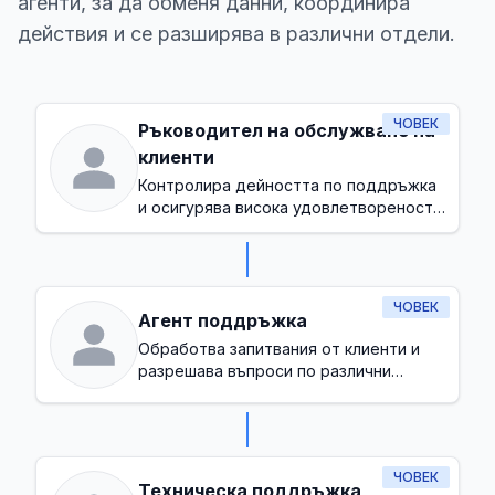
агенти, за да обменя данни, координира
действия и се разширява в различни отдели.
ЧОВЕК
Ръководител на обслужване на
клиенти
Контролира дейността по поддръжка
и осигурява висока удовлетвореност
на клиентите
ЧОВЕК
Агент поддръжка
Обработва запитвания от клиенти и
разрешава въпроси по различни
канали
ЧОВЕК
Техническа поддръжка