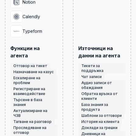
Notion
Calendly
Typeform
Функции на
Източници на
агента
данни на агента
Отговор на тикет
Тикети за
поддръжка
Назначаване на казус
Чат записи
Ескалиране на
проблем
Аудио записи от
обаждания
Регистриране на
взаимодействие
Обратна връзка от
клиенти
Търсене в база
знания
База знания за
продукта
Актуализиране на
ЧЗВ
Шаблони за отговори
Тагване на разговор
История на клиента
Проследяване на
Доклади за грешки
отговор
Дневници на