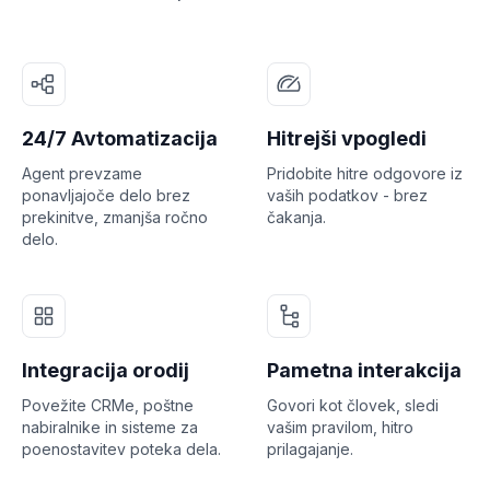
24/7 Avtomatizacija
Hitrejši vpogledi
Agent prevzame
Pridobite hitre odgovore iz
ponavljajoče delo brez
vaših podatkov - brez
prekinitve, zmanjša ročno
čakanja.
delo.
Integracija orodij
Pametna interakcija
Povežite CRMe, poštne
Govori kot človek, sledi
nabiralnike in sisteme za
vašim pravilom, hitro
poenostavitev poteka dela.
prilagajanje.