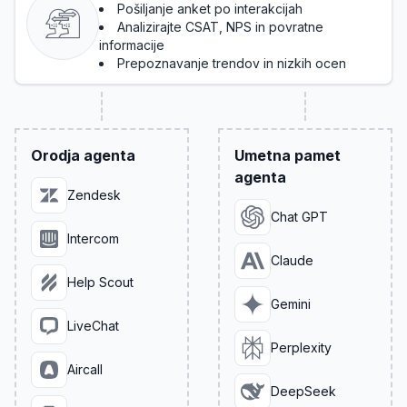
Pošiljanje anket po interakcijah
Analizirajte CSAT, NPS in povratne
informacije
Prepoznavanje trendov in nizkih ocen
Orodja agenta
Umetna pamet
agenta
Zendesk
Chat GPT
Intercom
Claude
Help Scout
Gemini
LiveChat
Perplexity
Aircall
DeepSeek