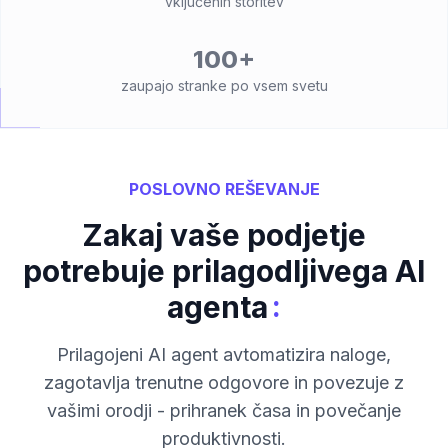
vključenih storitev
100+
zaupajo stranke po vsem svetu
POSLOVNO REŠEVANJE
Zakaj vaše podjetje
potrebuje prilagodljivega AI
:
agenta
Prilagojeni AI agent avtomatizira naloge,
zagotavlja trenutne odgovore in povezuje z
vašimi orodji - prihranek časa in povečanje
produktivnosti.