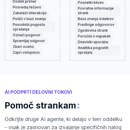
Dodeli primer
Posnetki klicev
Posreduj težavo
Povratne informacije
Zabeleži interakcijo
strank
Poišči v bazi znanja
Baza znanja izdelkov
Posodobi pogosta
Predloge odgovorov
vprašanja
Zgodovina strank
Označi pogovor
Poročila o napakah
Spremljaj odgovor
Dnevniki uporabe
Zberi oceno
Analitika pogostih
Zapri vstopnico
vprašanj
AI PODPRTI DELOVNI TOKOVI
:
Pomoč strankam
Odkrijte druge AI agente, ki delajo v tem oddelku
- vsak je zasnovan za izvajanje specifičnih nalog