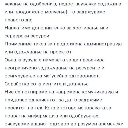
чекање на одобренија, недостасувачка содржина
или продолжено молчење), го задржуваме
правото да:
Наплатиме дополнително за хостирање или
серверски ресурси
Примениме такса за продолжена администрација
или одржување на проектот
Оваа клаузула е наменета за да превенира
неограничено задржување на ресурсите и
осигурување на меѓусебна одговорност.
Соработка со клиентите и доцнења
Ние се потпираме на навремена комуникација и
придонес од клиентот за да го задржиме
проектот на тек. Кога е готово испораката за
повратна информација или одобрување,
очекуваме вашиот одговор во разумен временски