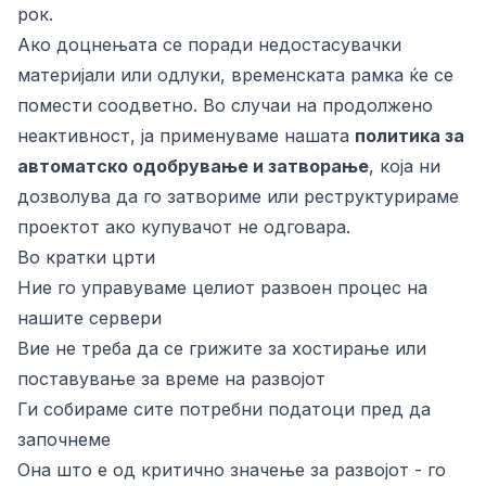
рок.
Ако доцнењата се поради недостасувачки
материјали или одлуки, временската рамка ќе се
помести соодветно. Во случаи на продолжено
неактивност, ја применуваме нашата
политика за
автоматско одобрување и затворање
, која ни
дозволува да го затвориме или реструктурираме
проектот ако купувачот не одговара.
Во кратки црти
Ние го управуваме целиот развоен процес на
нашите сервери
Вие не треба да се грижите за хостирање или
поставување за време на развојот
Ги собираме сите потребни податоци пред да
започнеме
Она што е од критично значење за развојот - го