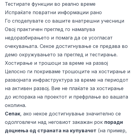
Тестирате функции во реално време
Испраќате повратни информации рано
Го споделувате со вашите внатрешни учесници
Овој практичен преглед го намалува
недоразбирањето и помага да се усогласат
очекувањата. Секое достигнување се предава во
демо окружувањето за преглед и тестирање.
Хостирање и трошоци за време на развој
Целосно ги покриваме трошоците на хостирање и
развојната инфраструктура за време на периодот
на активен развој. Вие не плаќате за хостирање
до испорака на проектот и префрлање во вашата
околина.
Сепак
, ако некое достигнување значително се
одолговлечи над неговиот закажан рок
поради
доцнења од страната на купувачот
(на пример,