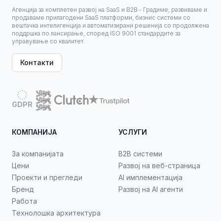
Агенција за комплетен развој на SaaS и B2B - Градиме, развиваме и
продаваме прилагодени SaaS платформи, бизнис системи со
вештачка интелигенција и автоматизирани решенија со продолжена
поддршка по лансирање, според ISO 9001 стандардите за
управување со квалитет.
Контакти
GDPR
КОМПАНИЈА
УСЛУГИ
За компанијата
B2B системи
Цени
Развој на веб-страница
Проекти и прегледи
AI имплементација
Бренд
Развој на AI агенти
Работа
Технолошка архитектура