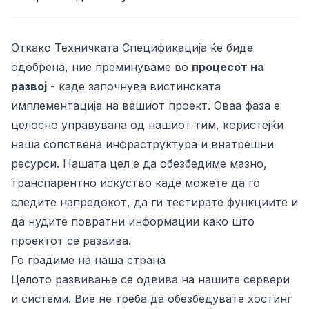
Откако Техничката Спецификација ќе биде
одобрена, ние преминуваме во
процесот на
развој
- каде започнува вистинската
имплементација на вашиот проект. Оваа фаза е
целосно управувана од нашиот тим, користејќи
наша сопствена инфраструктура и внатрешни
ресурси. Нашата цел е да обезбедиме мазно,
ност
транспарентно искуство каде можете да го
следите напредокот, да ги тестирате функциите и
да нудите повратни информации како што
проектот се развива.
Го градиме на наша страна
Целото развивање се одвива на нашите сервери
и системи. Вие не треба да обезбедувате хостинг