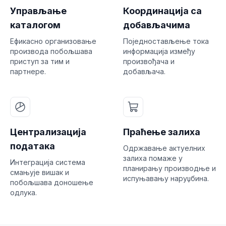
Управљање
Координација са
каталогом
добављачима
Ефикасно организовање
Поједностављење тока
производа побољшава
информација између
приступ за тим и
произвођача и
партнере.
добављача.
Централизација
Праћење залиха
података
Одржавање актуелних
залиха помаже у
Интеграција система
планирању производње и
смањује вишак и
испуњавању наруџбина.
побољшава доношење
одлука.