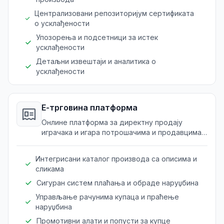
Централизовани репозиторијум сертификата
о усклађености
Упозорења и подсетници за истек
усклађености
Детаљни извештаји и аналитика о
усклађености
Е-трговина платформа
Онлине платформа за директну продају
играчака и игара потрошачима и продавцима,
повећавајући видљивост и продају.
Интегрисани каталог производа са описима и
сликама
Сигуран систем плаћања и обраде наруџбина
Управљање рачунима купаца и праћење
наруџбина
Промотивни алати и попусти за купце