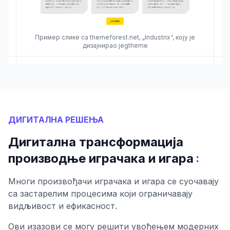
Пример слике са themeforest.net, „Industrix“, коју је
дизајнирао jegtheme
ДИГИТАЛНА РЕШЕЊА
Дигитална трансформација
:
производње играчака и игара
Многи произвођачи играчака и игара се суочавају
са застарелим процесима који ограничавају
видљивост и ефикасност.
Ови изазови се могу решити увођењем модерних