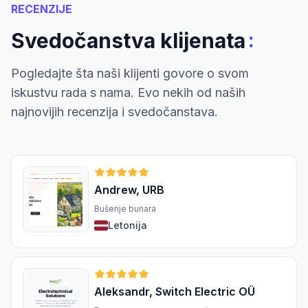
RECENZIJE
:
Svedočanstva klijenata
Pogledajte šta naši klijenti govore o svom
iskustvu rada s nama. Evo nekih od naših
najnovijih recenzija i svedočanstava.
Andrew, URB
Bušenje bunara
Letonija
Aleksandr, Switch Electric OÜ