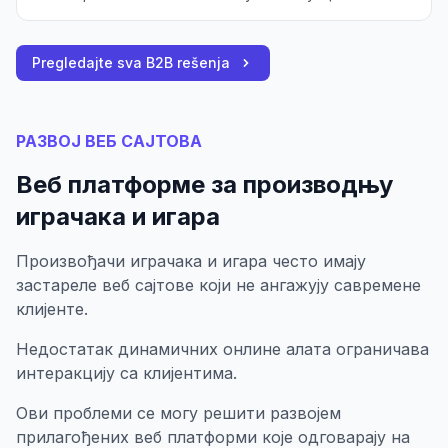
Pregledajte sva B2B rešenja
РАЗВОЈ ВЕБ САЈТОВА
Веб платформе за производњу
играчака и игара
Произвођачи играчака и игара често имају
застареле веб сајтове који не ангажују савремене
клијенте.
Недостатак динамичних онлине алата ограничава
интеракцију са клијентима.
Ови проблеми се могу решити развојем
прилагођених веб платформи које одговарају на