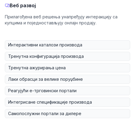
Веб развој
Прилагођена веб решења унапређују интеракцију са
купцима и поједностављују онлајн продају.
Интерактивни каталози производа
Тренутна конфигурација производа
Тренутна ажурирања цена
Лаки обрасци за велике поруџбине
Реагујући е-трговински портали
Интегрисане спецификације производа
Самопослужни портали за дилере