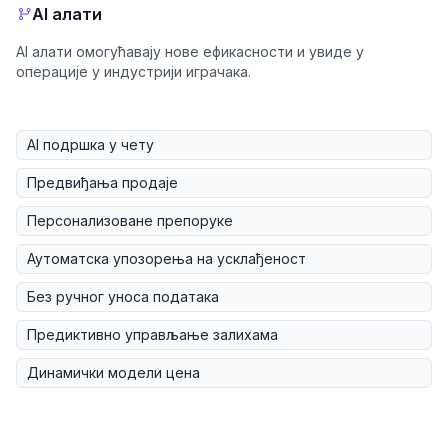
AI алати
AI алати омогућавају нове ефикасности и увиде у
операције у индустрији играчака.
AI подршка у чету
Предвиђања продаје
Персонализоване препоруке
Аутоматска упозорења на усклађеност
Без ручног уноса података
Предиктивно управљање залихама
Динамички модели цена