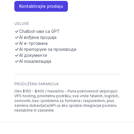
Kontaktirajte prodaju
USLUGE
Chatbot-ови са GPT
AI вођена продаја
AI е-трговина
AI препоруке за производе
AI документи
AI локализација
PRODUŽENA GARANCIJA
Oko $150 - $400 / mesečno – Puna pokrivenost uključujući
VPS hosting, prioritetnu podršku, sve vrste fatalnih, logičkih,
osnovnih, kao i problema sa formama i rasporedom, plus
zamena dobavljača/API-ja ako spoljne integracije postanu
nestabilne ili zastarele.