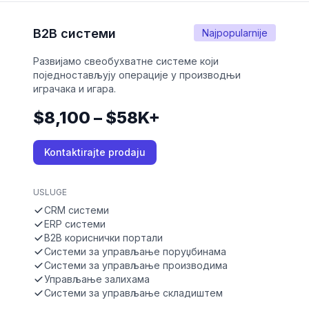
B2B системи
Najpopularnije
Развијамо свеобухватне системе који
поједностављују операције у производњи
играчака и игара.
$8,100 – $58K+
Kontaktirajte prodaju
USLUGE
CRM системи
ERP системи
B2B кориснички портали
Системи за управљање поруџбинама
Системи за управљање производима
Управљање залихама
Системи за управљање складиштем