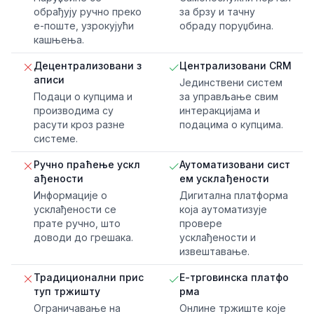
обрађују ручно преко
за брзу и тачну
е-поште, узрокујући
обраду поруџбина.
кашњења.
Децентрализовани з
Централизовани CRM
аписи
Јединствени систем
Подаци о купцима и
за управљање свим
производима су
интеракцијама и
расути кроз разне
подацима о купцима.
системе.
Ручно праћење ускл
Аутоматизовани сист
ађености
ем усклађености
Информације о
Дигитална платформа
усклађености се
која аутоматизује
прате ручно, што
провере
доводи до грешака.
усклађености и
извештавање.
Традиционални прис
Е-трговинска платфо
туп тржишту
рма
Ограничавање на
Онлине тржиште које