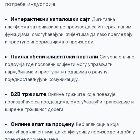
потребе индустрије.
Интерактивни каталошки сајт
Дигитална
платформа за приказивање производа са интерактивним
функцијама, омогућавајући клијентима да лако прегледају
и приступе информацијама о производу.
Прилагођени клијентски портали
Сигурна онлине
подручја где пословни клијенти могу управљати
наруџбинама и приступити подацима о рачуну,
поједностављујући комуникацију.
B2B тржиште
Онлине тржиште које повезује
произвођаче са продавцима, омогућавајући трансакције и
ширење тржишног досега.
Онлине алат за процену
Веб апликација која
омогућава клијентима да конфигуришу производе и добију
тренутне процене цена.