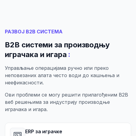
РАЗВОЈ B2B СИСТЕМА
B2B системи за производњу
:
играчака и игара
Управљање операцијама ручно или преко
неповезаних алата често води до кашњења и
неефикасности.
Ови проблеми се могу решити прилагођеним B2B
веб решењима за индустрију производње
играчака и игара.
ERP за играчке