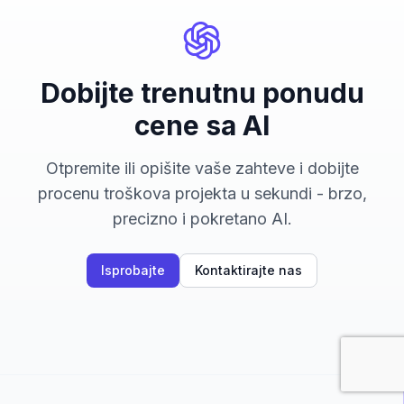
Dobijte trenutnu ponudu
cene sa AI
Otpremite ili opišite vaše zahteve i dobijte
procenu troškova projekta u sekundi - brzo,
precizno i pokretano AI.
Isprobajte
Kontaktirajte nas