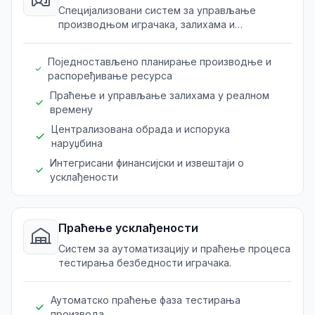
Специјализовани систем за управљање
производњом играчака, залихама и
дистрибуцијом.
Поједностављено планирање производње и
распоређивање ресурса
Праћење и управљање залихама у реалном
времену
Централизована обрада и испорука
наруџбина
Интегрисани финансијски и извештаји о
усклађености
Праћење усклађености
Систем за аутоматизацију и праћење процеса
тестирања безбедности играчака.
Аутоматско праћење фаза тестирања
производа