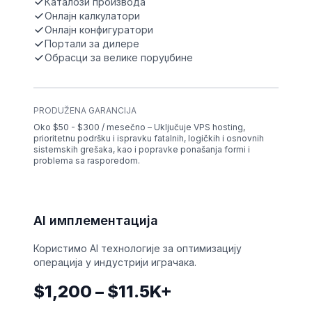
Каталози производа
Онлајн калкулатори
Онлајн конфигуратори
Портали за дилере
Обрасци за велике поруџбине
PRODUŽENA GARANCIJA
Oko $50 - $300 / mesečno – Uključuje VPS hosting,
prioritetnu podršku i ispravku fatalnih, logičkih i osnovnih
sistemskih grešaka, kao i popravke ponašanja formi i
problema sa rasporedom.
AI имплементација
Користимо AI технологије за оптимизацију
операција у индустрији играчака.
$1,200 – $11.5K+