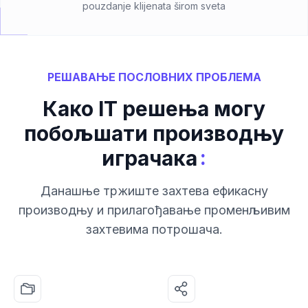
pouzdanje klijenata širom sveta
РЕШАВАЊЕ ПОСЛОВНИХ ПРОБЛЕМА
Како IT решења могу
побољшати производњу
:
играчака
Данашње тржиште захтева ефикасну
производњу и прилагођавање променљивим
захтевима потрошача.