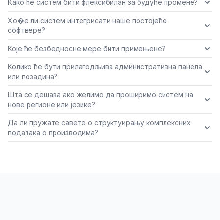
Како ће систем бити флексибилан за будуће промене?
Хо�е ли систем интегрисати наше постојеће
софтвере?
Које ће безбедносне мере бити примењене?
Колико ће бути прилагодљива административна панела
или позадина?
Шта се дешава ако желимо да проширимо систем на
нове регионе или језике?
Да ли пружате савете о структуирању комплексних
података о производима?