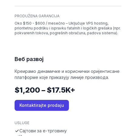
PRODUŽENA GARANCIJA
Oko $150 - $600 / mesečno – Uključuje VPS hosting,
prioritetnu podršku i ispravku fatalnih i logičkih grešaka (npr.
pokvarenih tokova, pogrešnih obračuna, padova sistema).
Веб развој
Креирамо динамичке и кориснички оријентисане
платформе које приказују линије производа.
$1,200 – $17.5K+
Kontaktirajte prodaju
USLUGE
Сајтови за е-трговину