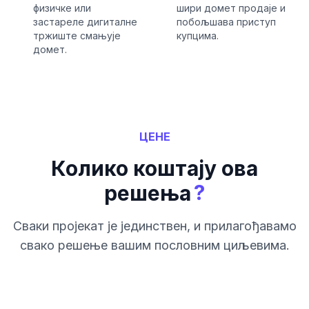
физичке или
шири домет продаје и
застареле дигиталне
побољшава приступ
тржиште смањује
купцима.
домет.
ЦЕНЕ
Колико коштају ова
?
решења
Сваки пројекат је јединствен, и прилагођавамо
свако решење вашим пословним циљевима.