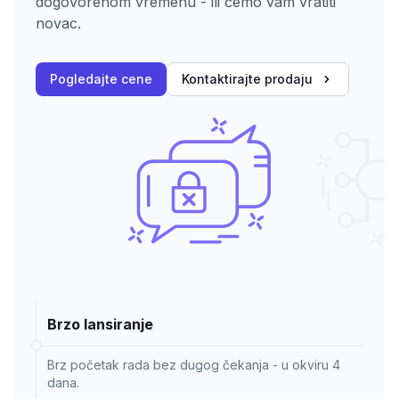
dogovorenom vremenu - ili ćemo vam vratiti
novac.
Pogledajte cene
Kontaktirajte prodaju
Brzo lansiranje
Brz početak rada bez dugog čekanja - u okviru 4
dana.