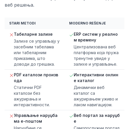
веб решења.
STARI METODI
MODERNO REŠENJE
Табеларне залихе
ERP систем у реално
м времену
Залихе се управљају у
засебним табелама
Централизована веб
или табеларним
платформа која пружа
приказима, што
тренутне увиде у
доводи до грешака.
залихе и управљање.
PDF каталози произв
Интерактивни онлин
ода
е каталог
Статични PDF
Динамички веб
каталози без
каталог са
ажурирања и
ажурирањем уживо и
интерактивности.
лаком навигацијом.
Управљање наруџба
Веб портал за наруџб
ма е-поштом
е
Наруџбине се
Самопослужни портал