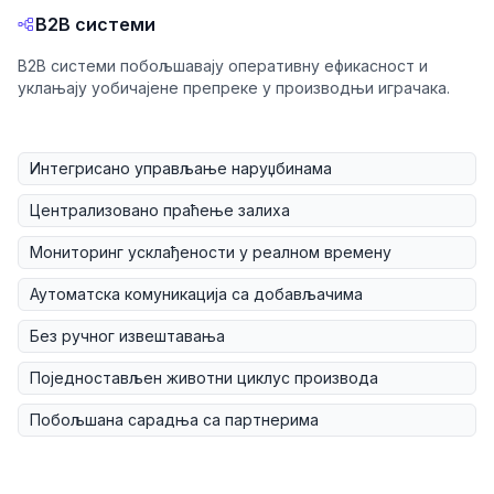
B2B системи
B2B системи побољшавају оперативну ефикасност и
уклањају уобичајене препреке у производњи играчака.
Интегрисано управљање наруџбинама
Централизовано праћење залиха
Мониторинг усклађености у реалном времену
Аутоматска комуникација са добављачима
Без ручног извештавања
Поједностављен животни циклус производа
Побољшана сарадња са партнерима