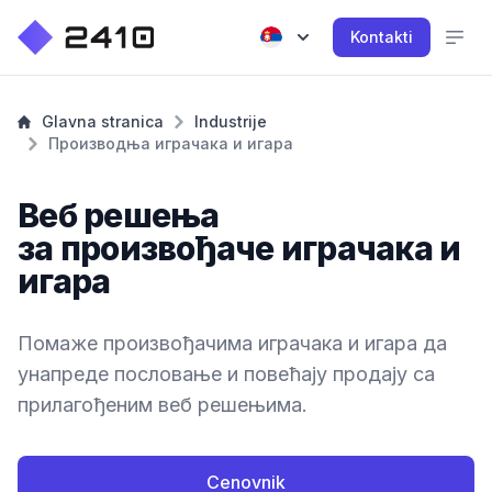
Kontakti
Glavna stranica
Industrije
Производња играчака и игара
Веб решења
за произвођаче играчака и
игара
Помаже произвођачима играчака и игара да
унапреде пословање и повећају продају са
прилагођеним веб решењима.
Cenovnik