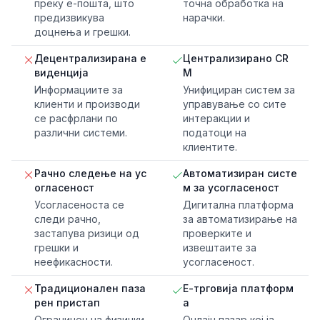
преку е-пошта, што
точна обработка на
предизвикува
нарачки.
доцнења и грешки.
Децентрализирана е
Централизирано CR
виденција
M
Информациите за
Унифициран систем за
клиенти и производи
управување со сите
се расфрлани по
интеракции и
различни системи.
податоци на
клиентите.
Рачно следење на ус
Автоматизиран систе
огласеност
м за усогласеност
Усогласеноста се
Дигитална платформа
следи рачно,
за автоматизирање на
застапува ризици од
проверките и
грешки и
извештаите за
неефикасности.
усогласеност.
Традиционален паза
Е-трговија платформ
рен пристап
а
Ограничен на физички
Онлајн пазар кој ја