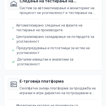
Следење на тестирање на
усогласеност
Систем за автоматизирање и мониторинг на
процесот на усогласеност и тестирање на
играчките, гарантирајќи ги безбедносните
стандарди.
Автоматизирано следење на фазите на
тестирање на производите
Централизирано складирање на потврдите за
усогласеност
Предупредувања и потсетници за истек на
усогласеност
Детални извештаи и аналитики за
усогласеност
Е-трговија платформа
Сеопфатна онлајн платформа за продажба на
играчки и игри директно на потрошувачи и
трговци, подобрувајќи ја видливоста и
продажбите.
Интегриран каталог на производи со