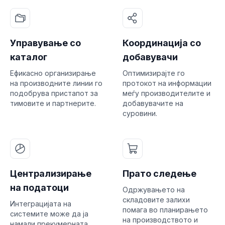
Управување со
Координација со
каталог
добавувачи
Ефикасно организирање
Оптимизирајте го
на производните линии го
протокот на информации
подобрува пристапот за
меѓу производителите и
тимовите и партнерите.
добавувачите на
суровини.
Централизирање
Прато следење
на податоци
Одржувањето на
складовите залихи
Интеграцијата на
помага во планирањето
системите може да ја
на производството и
намали прекумерната