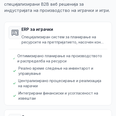
специјализирани B2B веб решенија за
индустријата на производство на играчки и игри.
ERP за играчки
Специјализиран систем за планирање на
ресурсите на претпријатието, насочен кон
управување со производството на играчки,
залихате и процесот на дистрибуција.
Оптимизирано планирање на производството
и распределба на ресурси
Реално време следење на инвентарот и
управување
Централизирано процесирање и реализација
на нарачки
Интегрирани финансиски и усогласеност на
извештаи