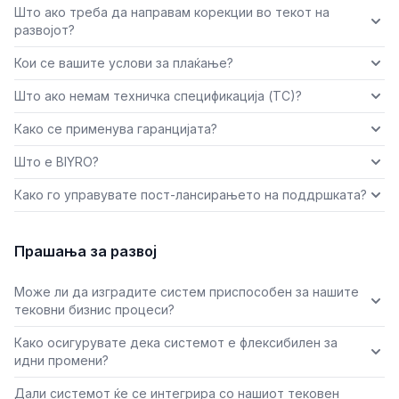
Што ако треба да направам корекции во текот на
развојот?
Кои се вашите услови за плаќање?
Што ако немам техничка спецификација (ТС)?
Како се применува гаранцијата?
Што е BIYRO?
Како го управувате пост-лансирањето на поддршката?
Прашања за развој
Може ли да изградите систем приспособен за нашите
тековни бизнис процеси?
Како осигурувате дека системот е флексибилен за
идни промени?
Дали системот ќе се интегрира со нашиот тековен