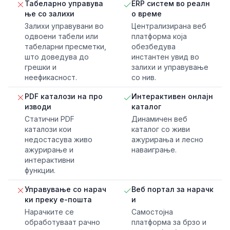
Табеларно управува
ERP систем во реалн
ње со залихи
о време
Залихи управувани во
Централизирана веб
одвоени табели или
платформа која
табеларни пресметки,
обезбедува
што доведува до
инстантен увид во
грешки и
залихи и управување
неефикасност.
со нив.
PDF каталози на про
Интерактивен онлајн
изводи
каталог
Статични PDF
Динамичен веб
каталози кои
каталог со живи
недостасува живо
ажурирања и лесно
ажурирање и
наваиграње.
интерактивни
функции.
Управување со нарач
Веб портал за нарачк
ки преку е-пошта
и
Нарачките се
Самостојна
обработуваат рачно
платформа за брзо и