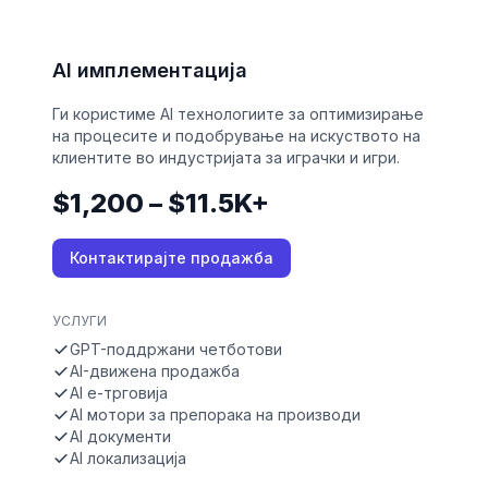
AI имплементација
Ги користиме AI технологиите за оптимизирање
на процесите и подобрување на искуството на
клиентите во индустријата за играчки и игри.
$1,200 – $11.5K+
Контактирајте продажба
УСЛУГИ
GPT-поддржани четботови
AI-движена продажба
AI е-трговија
AI мотори за препорака на производи
AI документи
AI локализација