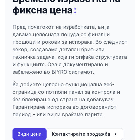
:
фиксна цена
Пред почетокот на изработката, ви ја
даваме целосната понуда со финални
трошоци и рокови за испорака. Во следниот
чекор, создаваме детален бриф или
техничка задача, која ги опфаќа структурата
и функциите. Ова е документирано и
забележено во BIYRO системот.
Ќе добиете целосно функционална веб-
страница со потполн панел за контрола и
без блокирање од страна на добавувач.
Гарантираме испорака во договорениот
период - или ви ги враќаме парите.
Види цени
Контактирајте продажба