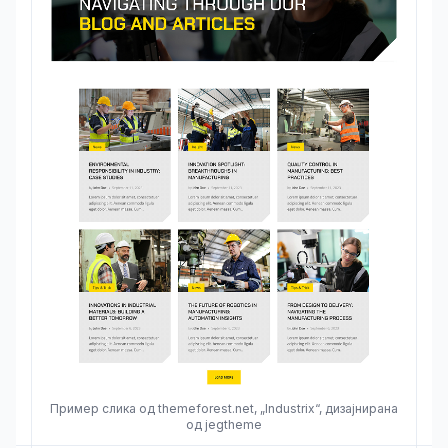
Пример слика од themeforest.net, „Industrix“, дизајнирана
од jegtheme