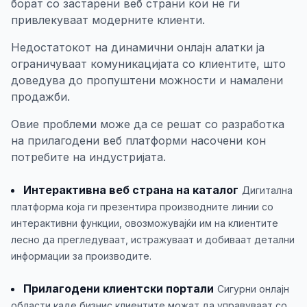
борат со застарени веб страни кои не ги
привлекуваат модерните клиенти.
Недостатокот на динамични онлајн алатки ја
ограничуваат комуникацијата со клиентите, што
доведува до пропуштени можности и намалени
продажби.
Овие проблеми може да се решат со разработка
на прилагодени веб платформи насочени кон
потребите на индустријата.
Интерактивна веб страна на каталог
Дигитална
платформа која ги презентира производните линии со
интерактивни функции, овозможувајќи им на клиентите
лесно да прегледуваат, истражуваат и добиваат детални
информации за производите.
Прилагодени клиентски портали
Сигурни онлајн
области каде бизнис клиентите можат да управуваат со