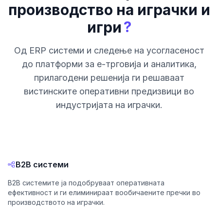
производство на играчки и
?
игри
Од ERP системи и следење на усогласеност
до платформи за е-трговија и аналитика,
прилагодени решенија ги решаваат
вистинските оперативни предизвици во
индустријата на играчки.
B2B системи
B2B системите ја подобруваат оперативната
ефективност и ги елиминираат вообичаените пречки во
производството на играчки.