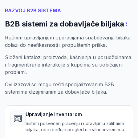
RAZVOJ B2B SISTEMA
:
B2B sistemi za dobavljače biljaka
Ručnim upravljanjem operacijama snabdevanja biljaka
dolazi do neefikasnosti i propuštenih prilika.
Složeni katalozi proizvoda, kašnjenja u porudžbinama
i fragmentirane interakcije s kupcima su uobičajeni
problemi.
Ovi izazovi se mogu rešiti specijalizovanim B2B
sistemima dizajniranim za dobavljače biljaka.
Upravljanje inventarom
Sistem posvećen praćenju i upravljanju zalihama
biljaka, obezbeđuje pregled u realnom vremenu
na više lokacija.