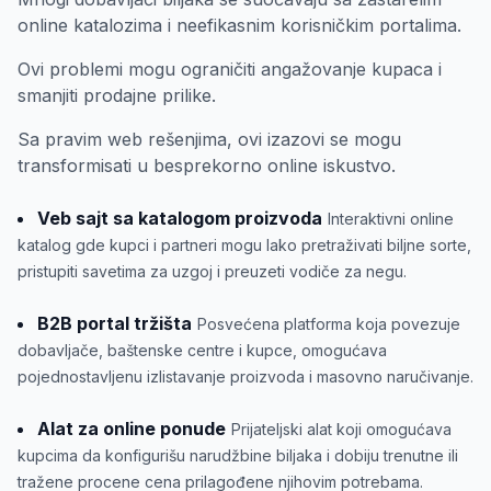
online katalozima i neefikasnim korisničkim portalima.
Ovi problemi mogu ograničiti angažovanje kupaca i
smanjiti prodajne prilike.
Sa pravim web rešenjima, ovi izazovi se mogu
transformisati u besprekorno online iskustvo.
Veb sajt sa katalogom proizvoda
Interaktivni online
katalog gde kupci i partneri mogu lako pretraživati biljne sorte,
pristupiti savetima za uzgoj i preuzeti vodiče za negu.
B2B portal tržišta
Posvećena platforma koja povezuje
dobavljače, baštenske centre i kupce, omogućava
pojednostavljenu izlistavanje proizvoda i masovno naručivanje.
Alat za online ponude
Prijateljski alat koji omogućava
kupcima da konfigurišu narudžbine biljaka i dobiju trenutne ili
tražene procene cena prilagođene njihovim potrebama.