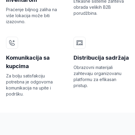
Efikasne sisteme zahteva
obrada velikih B2B
Praćenje biljnog zaliha na
porudžbina.
više lokacija može biti
izazovno.
Komunikacija sa
Distribucija sadržaja
kupcima
Obrazovni materijali
zahtevaju organizovanu
Za bolju satisfakciju
platformu za efikasan
potrebna je odgovorna
pristup.
komunikacija na upite i
podršku.