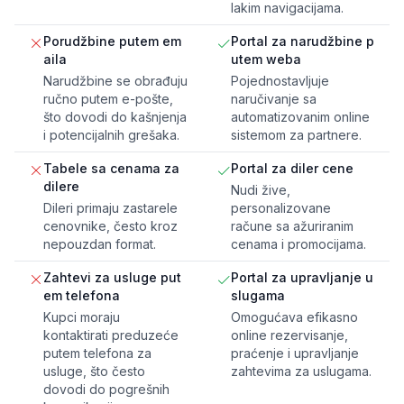
lakim navigacijama.
Porudžbine putem em
Portal za narudžbine p
aila
utem weba
Narudžbine se obrađuju
Pojednostavljuje
ručno putem e-pošte,
naručivanje sa
što dovodi do kašnjenja
automatizovanim online
i potencijalnih grešaka.
sistemom za partnere.
Tabele sa cenama za
Portal za diler cene
dilere
Nudi žive,
Dileri primaju zastarele
personalizovane
cenovnike, često kroz
račune sa ažuriranim
nepouzdan format.
cenama i promocijama.
Zahtevi za usluge put
Portal za upravljanje u
em telefona
slugama
Kupci moraju
Omogućava efikasno
kontaktirati preduzeće
online rezervisanje,
putem telefona za
praćenje i upravljanje
usluge, što često
zahtevima za uslugama.
dovodi do pogrešnih