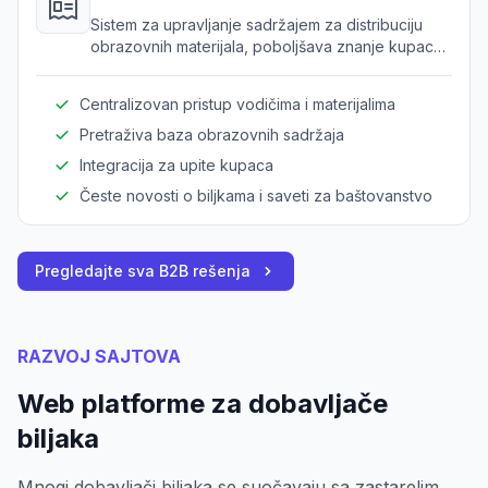
Sistem za upravljanje sadržajem za distribuciju
obrazovnih materijala, poboljšava znanje kupaca i
podršku.
Centralizovan pristup vodičima i materijalima
Pretraživa baza obrazovnih sadržaja
Integracija za upite kupaca
Česte novosti o biljkama i saveti za baštovanstvo
Pregledajte sva B2B rešenja
RAZVOJ SAJTOVA
Web platforme za dobavljače
biljaka
Mnogi dobavljači biljaka se suočavaju sa zastarelim