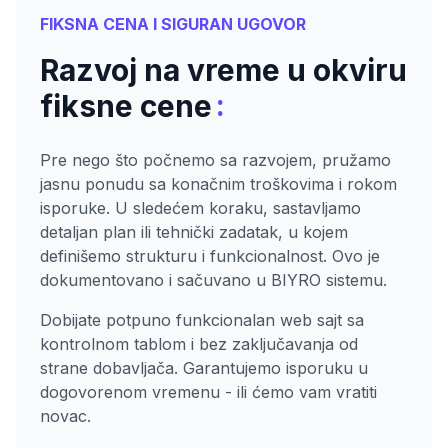
FIKSNA CENA I SIGURAN UGOVOR
Razvoj na vreme u okviru
:
fiksne cene
Pre nego što počnemo sa razvojem, pružamo
jasnu ponudu sa konačnim troškovima i rokom
isporuke. U sledećem koraku, sastavljamo
detaljan plan ili tehnički zadatak, u kojem
definišemo strukturu i funkcionalnost. Ovo je
dokumentovano i sačuvano u BIYRO sistemu.
Dobijate potpuno funkcionalan web sajt sa
kontrolnom tablom i bez zaključavanja od
strane dobavljača. Garantujemo isporuku u
dogovorenom vremenu - ili ćemo vam vratiti
novac.