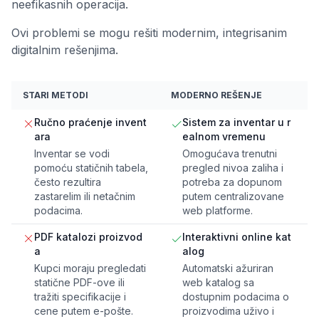
neefikasnih operacija.
Ovi problemi se mogu rešiti modernim, integrisanim
digitalnim rešenjima.
STARI METODI
MODERNO REŠENJE
Ručno praćenje invent
Sistem za inventar u r
ara
ealnom vremenu
Inventar se vodi
Omogućava trenutni
pomoću statičnih tabela,
pregled nivoa zaliha i
često rezultira
potreba za dopunom
zastarelim ili netačnim
putem centralizovane
podacima.
web platforme.
PDF katalozi proizvod
Interaktivni online kat
a
alog
Kupci moraju pregledati
Automatski ažuriran
statične PDF-ove ili
web katalog sa
tražiti specifikacije i
dostupnim podacima o
cene putem e-pošte.
proizvodima uživo i