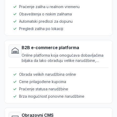
Praćenje zaliha u realnom vremenu
Obaveštenja o niskim zalihama
Automatski predlozi za dopunu
Pregledi zaliha po lokaciji
B2B e-commerce platforma
Online platforma koja omogućava dobavljačima
biljaka da lako obrađuju velike narudžbine,
poboljšavajući iskustvo kupovine.
Obrada velikih narudžbina online
Cene prilagođene kupcima
Praćenje statusa narudžbine
Brza mogućnost ponovne narudžbine
Obrazovni CMS