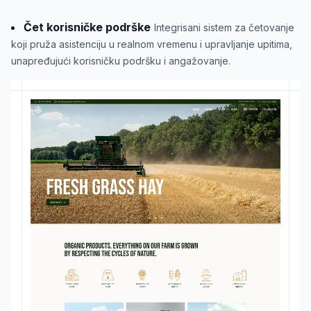
Čet korisničke podrške
Integrisani sistem za četovanje
koji pruža asistenciju u realnom vremenu i upravljanje upitima,
unapređujući korisničku podršku i angažovanje.