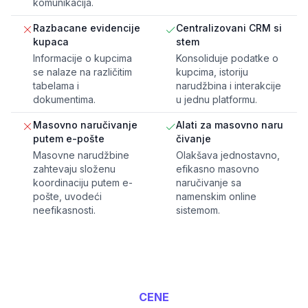
komunikacija.
Razbacane evidencije
Centralizovani CRM si
kupaca
stem
Informacije o kupcima
Konsoliduje podatke o
se nalaze na različitim
kupcima, istoriju
tabelama i
narudžbina i interakcije
dokumentima.
u jednu platformu.
Masovno naručivanje
Alati za masovno naru
putem e-pošte
čivanje
Masovne narudžbine
Olakšava jednostavno,
zahtevaju složenu
efikasno masovno
koordinaciju putem e-
naručivanje sa
pošte, uvodeći
namenskim online
neefikasnosti.
sistemom.
CENE