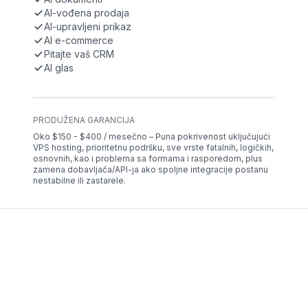
AI-vođena prodaja
AI-upravljeni prikaz
AI e-commerce
Pitajte vaš CRM
AI glas
PRODUŽENA GARANCIJA
Oko $150 - $400 / mesečno – Puna pokrivenost uključujući
VPS hosting, prioritetnu podršku, sve vrste fatalnih, logičkih,
osnovnih, kao i problema sa formama i rasporedom, plus
zamena dobavljača/API-ja ako spoljne integracije postanu
nestabilne ili zastarele.