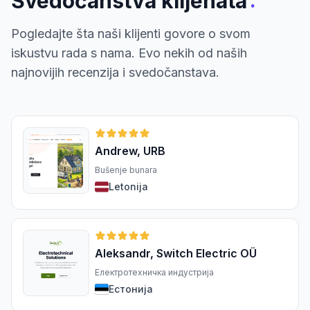
:
Svedočanstva klijenata
Pogledajte šta naši klijenti govore o svom
iskustvu rada s nama. Evo nekih od naših
najnovijih recenzija i svedočanstava.
Andrew, URB
Bušenje bunara
Letonija
Aleksandr, Switch Electric OÜ
Електротехничка индустрија
Естонија