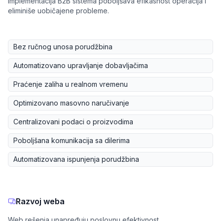
Implementacija B2B sistema poboljšava efikasnost operacija i
eliminiše uobičajene probleme.
Bez ručnog unosa porudžbina
Automatizovano upravljanje dobavljačima
Praćenje zaliha u realnom vremenu
Optimizovano masovno naručivanje
Centralizovani podaci o proizvodima
Poboljšana komunikacija sa dilerima
Automatizovana ispunjenja porudžbina
Razvoj weba
Web rešenja unapređuju poslovnu efektivnost