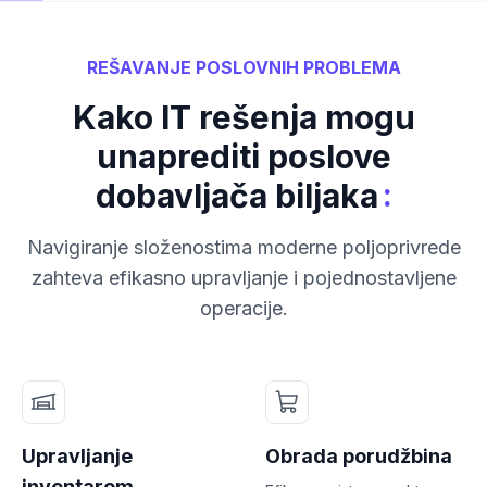
REŠAVANJE POSLOVNIH PROBLEMA
Kako IT rešenja mogu
unaprediti poslove
:
dobavljača biljaka
Navigiranje složenostima moderne poljoprivrede
zahteva efikasno upravljanje i pojednostavljene
operacije.
Upravljanje
Obrada porudžbina
inventarom