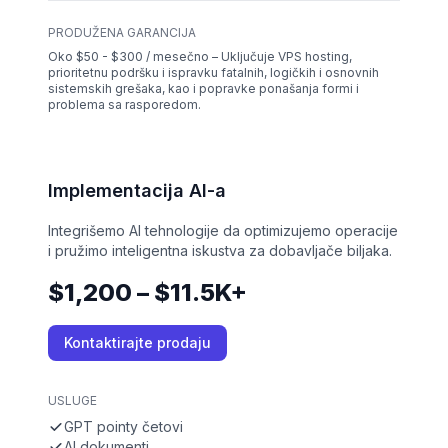
PRODUŽENA GARANCIJA
Oko $50 - $300 / mesečno – Uključuje VPS hosting,
prioritetnu podršku i ispravku fatalnih, logičkih i osnovnih
sistemskih grešaka, kao i popravke ponašanja formi i
problema sa rasporedom.
Implementacija AI-a
Integrišemo AI tehnologije da optimizujemo operacije
i pružimo inteligentna iskustva za dobavljače biljaka.
$1,200 – $11.5K+
Kontaktirajte prodaju
USLUGE
GPT pointy četovi
AI dokumenti