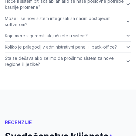
Hoće li sistem biti skalabilan ako se naše poslovne potrebe
kasnije promene?
Može li se novi sistem integrisati sa našim postojećim
softverom?
Koje mere sigurnosti uključujete u sistem?
Koliko je prilagodljiv administrativni panel ili back-office?
Šta se dešava ako želimo da proširimo sistem za nove
regione ili jezike?
RECENZIJE