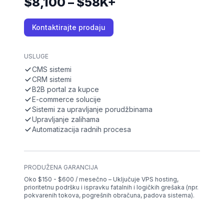
$8,100 – $58K+
Kontaktirajte prodaju
USLUGE
CMS sistemi
CRM sistemi
B2B portal za kupce
E-commerce solucije
Sistemi za upravljanje porudžbinama
Upravljanje zalihama
Automatizacija radnih procesa
PRODUŽENA GARANCIJA
Oko $150 - $600 / mesečno – Uključuje VPS hosting,
prioritetnu podršku i ispravku fatalnih i logičkih grešaka (npr.
pokvarenih tokova, pogrešnih obračuna, padova sistema).