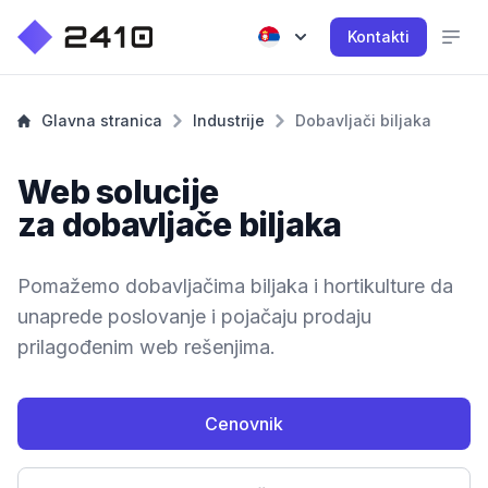
Kontakti
Glavna stranica
Industrije
Dobavljači biljaka
Web solucije
za dobavljače biljaka
Pomažemo dobavljačima biljaka i hortikulture da
unaprede poslovanje i pojačaju prodaju
prilagođenim web rešenjima.
Cenovnik