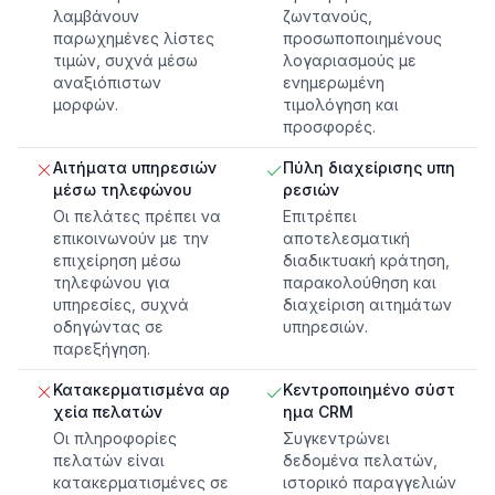
λαμβάνουν
ζωντανούς,
παρωχημένες λίστες
προσωποποιημένους
τιμών, συχνά μέσω
λογαριασμούς με
αναξιόπιστων
ενημερωμένη
μορφών.
τιμολόγηση και
προσφορές.
Αιτήματα υπηρεσιών
Πύλη διαχείρισης υπη
μέσω τηλεφώνου
ρεσιών
Οι πελάτες πρέπει να
Επιτρέπει
επικοινωνούν με την
αποτελεσματική
επιχείρηση μέσω
διαδικτυακή κράτηση,
τηλεφώνου για
παρακολούθηση και
υπηρεσίες, συχνά
διαχείριση αιτημάτων
οδηγώντας σε
υπηρεσιών.
παρεξήγηση.
Κατακερματισμένα αρ
Κεντροποιημένο σύστ
χεία πελατών
ημα CRM
Οι πληροφορίες
Συγκεντρώνει
πελατών είναι
δεδομένα πελατών,
κατακερματισμένες σε
ιστορικό παραγγελιών