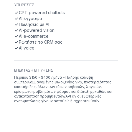
ΥΠΗΡΕΣΊΕΣ
GPT-powered chatbots
AI έγγραφα
Πωλήσεις με AI
AI-powered vision
AI e-commerce
Ρωτήστε το CRM σας
AI voice
ΕΠΈΚΤΑΣΗ ΕΓΓΎΗΣΗΣ
Περίπου $150 - $400 / μήνα – Πλήρης κάλυψη
συμπεριλαμβανομένης φιλοξενίας VPS, προτεραιότητας
υποστήριξης, όλων των τύπων σοβαρών, λογικών,
κρίσιμων, προβλημάτων φόρμας και διάταξης, καθώς και
αντικατάσταση προμηθευτών/API αν οι εξωτερικές
ενσωματώσεις γίνουν ασταθείς ή αχρηστευθούν.