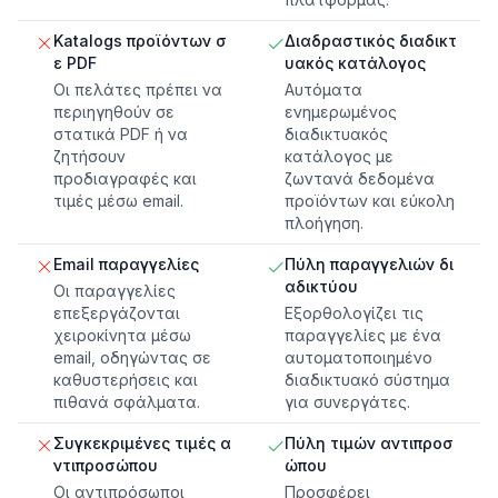
Κatalogs προϊόντων σ
Διαδραστικός διαδικτ
ε PDF
υακός κατάλογος
Οι πελάτες πρέπει να
Αυτόματα
περιηγηθούν σε
ενημερωμένος
στατικά PDF ή να
διαδικτυακός
ζητήσουν
κατάλογος με
προδιαγραφές και
ζωντανά δεδομένα
τιμές μέσω email.
προϊόντων και εύκολη
πλοήγηση.
Email παραγγελίες
Πύλη παραγγελιών δι
αδικτύου
Οι παραγγελίες
επεξεργάζονται
Εξορθολογίζει τις
χειροκίνητα μέσω
παραγγελίες με ένα
email, οδηγώντας σε
αυτοματοποιημένο
καθυστερήσεις και
διαδικτυακό σύστημα
πιθανά σφάλματα.
για συνεργάτες.
Συγκεκριμένες τιμές α
Πύλη τιμών αντιπροσ
ντιπροσώπου
ώπου
Οι αντιπρόσωποι
Προσφέρει