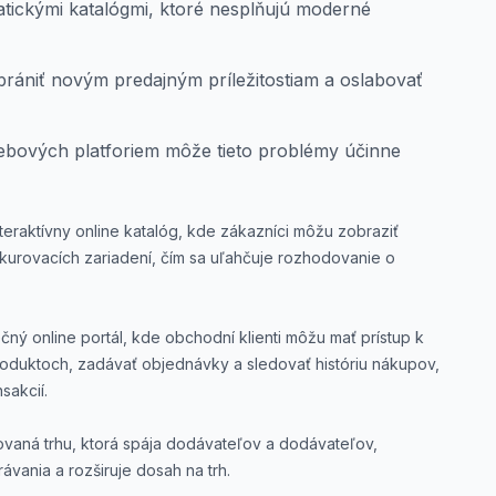
tickými katalógmi, ktoré nesplňujú moderné
rániť novým predajným príležitostiam a oslabovať
bových platforiem môže tieto problémy účinne
nteraktívny online katalóg, kde zákazníci môžu zobraziť
ykurovacích zariadení, čím sa uľahčuje rozhodovanie o
ný online portál, kde obchodní klienti môžu mať prístup k
duktoch, zadávať objednávky a sledovať históriu nákupov,
sakcií.
ovaná trhu, ktorá spája dodávateľov a dodávateľov,
vania a rozširuje dosah na trh.