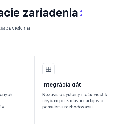
:
acie zariadenia
žiadaviek na
Integrácia dát
adných
Nezávislé systémy môžu viesť k
chybám pri zadávaní údajov a
í v
pomalému rozhodovaniu.