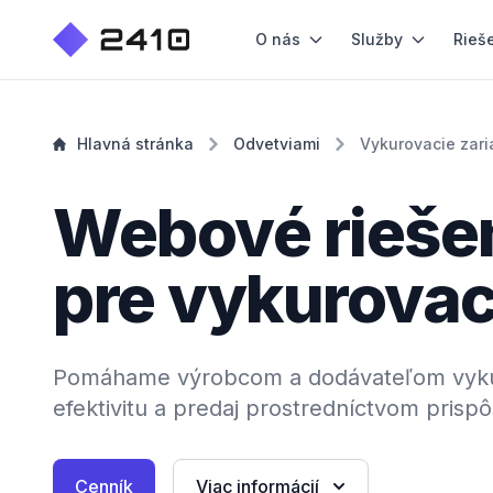
O nás
Služby
Rieš
Hlavná stránka
Odvetviami
Vykurovacie zari
Webové rieše
pre vykurovac
Pomáhame výrobcom a dodávateľom vykur
efektivitu a predaj prostredníctvom pris
Cenník
Viac informácií