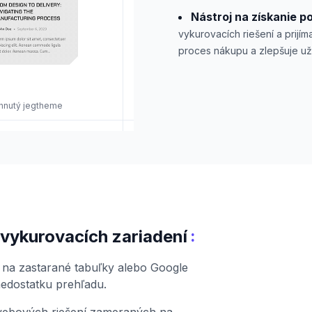
Nástroj na získanie p
vykurovacích riešení a prij
proces nákupu a zlepšuje uží
vrhnutý jegtheme
:
 vykurovacích zariadení
ú na zastarané tabuľky alebo Google
nedostatku prehľadu.
webových riešení zameraných na