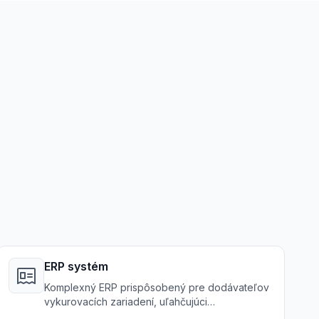
ERP systém
Komplexný ERP prispôsobený pre dodávateľov
vykurovacích zariadení, uľahčujúci
zjednodušené operácie cez obstarávanie,