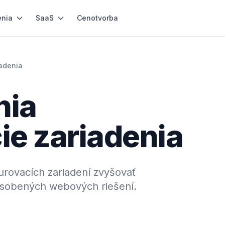
enia
SaaS
Cenotvorba
adenia
nia
ie zariadenia
ovacích zariadení zvyšovať
pôsobených webových riešení.