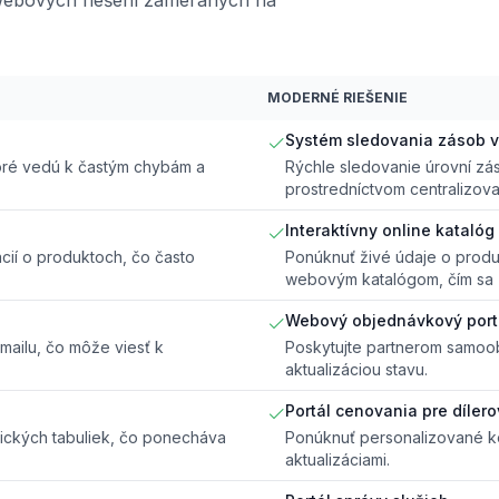
MODERNÉ RIEŠENIE
Systém sledovania zásob v
toré vedú k častým chybám a
Rýchle sledovanie úrovní zá
prostredníctvom centralizov
Interaktívny online katalóg
cií o produktoch, čo často
Ponúknuť živé údaje o produ
webovým katalógom, čím sa z
Webový objednávkový port
ailu, čo môže viesť k
Poskytujte partnerom samoo
aktualizáciou stavu.
Portál cenovania pre dílero
tických tabuliek, čo ponecháva
Ponúknuť personalizované ko
aktualizáciami.