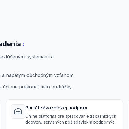
:
adenia
 nezlúčenými systémami a
ám a napätým obchodným vzťahom.
účinne prekonať tieto prekážky.
Portál zákazníckej podpory
Online platforma pre spracovanie zákazníckych
dopytov, servisných požiadaviek a podporných
lístkov s väčšou ľahkosťou.