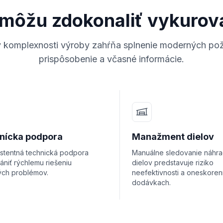
a môžu zdokonaliť vykurov
v komplexnosti výroby zahŕňa splnenie moderných po
prispôsobenie a včasné informácie.
nícka podpora
Manažment dielov
stentná technická podpora
Manuálne sledovanie náhr
niť rýchlemu riešeniu
dielov predstavuje riziko
kých problémov.
neefektivnosti a oneskoren
dodávkach.