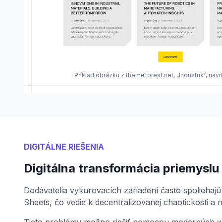
Príklad obrázku z themeforest.net, „Industrix“, na
DIGITÁLNE RIEŠENIA
Digitálna transformácia priemyslu
Dodávatelia vykurovacích zariadení často spoliehaj
Sheets, čo vedie k decentralizovanej chaotickosti a 
Tieto problémy možno riešiť pomocou moderných 