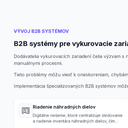
VÝVOJ B2B SYSTÉMOV
B2B systémy pre vykurovacie zari
Dodávatelia vykurovacích zariadení čelia výzvam s
manuálnymi procesmi.
Tieto problémy môžu viesť k oneskoreniam, chyb
Implementácia špecializovaných B2B systémov môže 
Riadenie náhradných dielov
Digitálne riešenie, ktoré centralizuje sledovanie
a riadenie inventára náhradných dielov, čím
zlepšuje efektivitu a znižuje chyby.