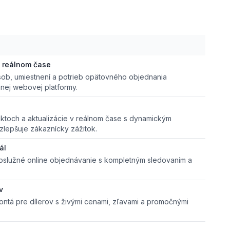
 reálnom čase
sob, umiestnení a potrieb opätovného objednania
anej webovej platformy.
ktoch a aktualizácie v reálnom čase s dynamickým
lepšuje zákaznícky zážitok.
ál
bslužné online objednávanie s kompletným sledovaním a
v
ntá pre dílerov s živými cenami, zľavami a promočnými