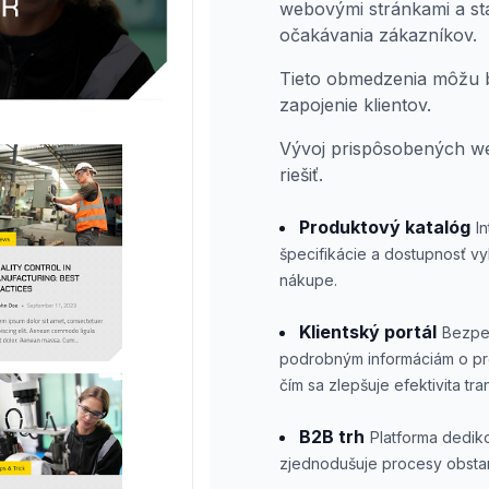
webovými stránkami a sta
očakávania zákazníkov.
Tieto obmedzenia môžu b
zapojenie klientov.
Vývoj prispôsobených we
riešiť.
Produktový katalóg
I
špecifikácie a dostupnosť v
nákupe.
Klientský portál
Bezpeč
podrobným informáciám o pro
čím sa zlepšuje efektivita tran
B2B trh
Platforma dedik
zjednodušuje procesy obstará