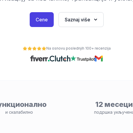
Cene
Saznaj više
Na osnovu poslednjih 100+ recenzija
ункционално
12 месеци
и скалабилно
подршка укључен