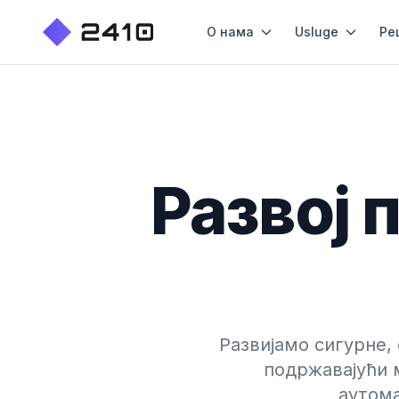
О нама
Usluge
Ре
Развој 
Развијамо сигурне,
подржавајући 
аутома