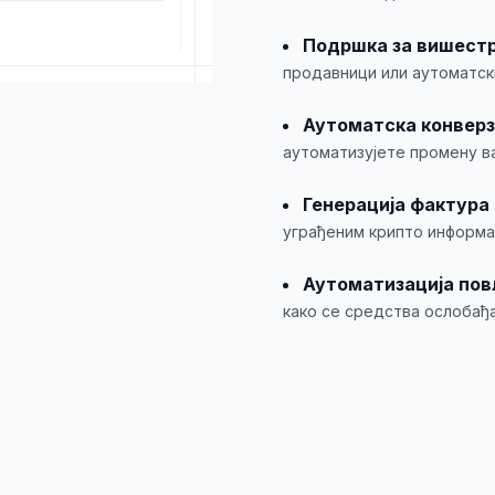
Подршка за вишестр
продавници или аутоматск
Аутоматска конверз
аутоматизујете промену в
Генерација фактура 
уграђеним крипто информа
Аутоматизација по
како се средства ослобађа