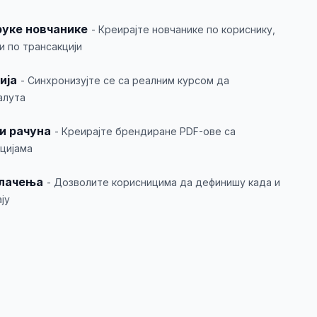
уке новчанике
- Креирајте новчанике по кориснику,
и по трансакцији
ија
- Синхронизујте се са реалним курсом да
алута
и рачуна
- Креирајте брендиране PDF-ове са
цијама
влачења
- Дозволите корисницима да дефинишу када и
ју