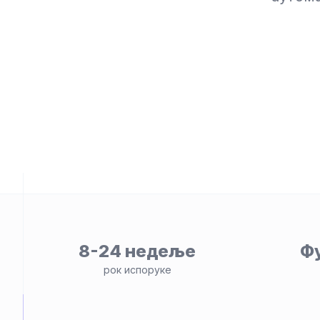
osti
8-24 недеље
Ф
рок испоруке