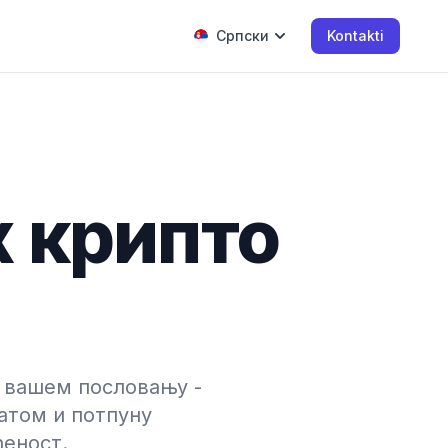
Српски
Kontakti
х крипто
е вашем пословању -
атом и потпуну
ђеност.