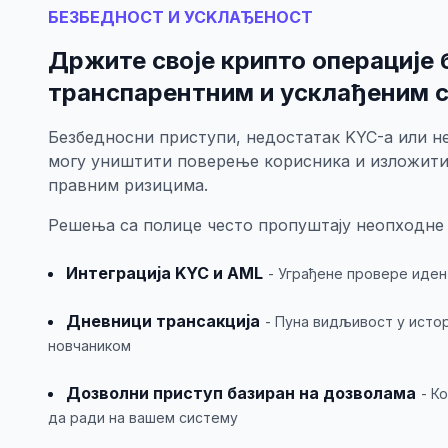
БЕЗБЕДНОСТ И УСKЛАЂЕНОСТ
Држите своје крипто операције
транспарентним и усклађеним 
Безбедносни приступи, недостатак KYC-а или не
могу уништити поверење корисника и изложит
правним ризицима.
Решења са полице често пропуштају неопходне 
Интеграција KYC и AML
- Уграђене провере иден
Дневници трансакција
- Пуна видљивост у исто
новчаником
Дозволни приступ базиран на дозволама
- К
да ради на вашем систему