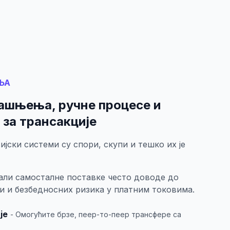
ЊА
ашњења, ручне процесе и
 за трансакције
јски системи су спори, скупи и тешко их је
 али самосталне поставке често доводе до
и и безбедносних ризика у платним токовима.
је
- Омогућите брзе, пеер-то-пеер трансфере са