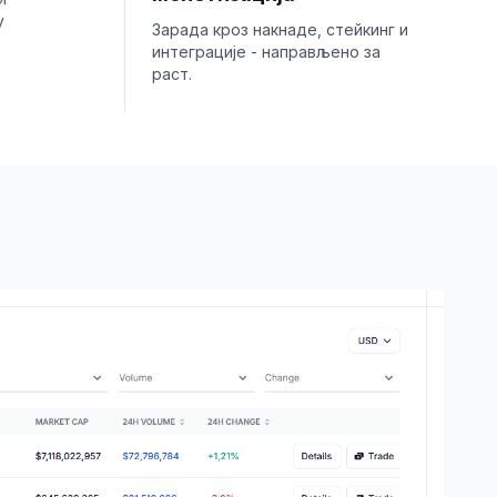
у
Зарада кроз накнаде, стейкинг и
интеграције - направљено за
раст.