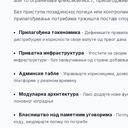
али то ограничава флексибилност, прилагодљиво
Без приступа позадинској логици или контролам
прилагођавање потребама тржишта постаје спор
Прилагођена токеномика
- Дефинишите правила
дистрибуције и корисности своје валуте од првог дана
Приватна инфраструктура
- Угостите на својим
инфраструктури - без закључавања од стране добавља
Админске табле
- Управљајте корисницима, доз
платформе у реалном времену
Модуларна архитектура
- Лако додајте нове фу
поновног изградње
Власништво над паметним уговорима
- Потп
коду, ажурирајте логику по потреби