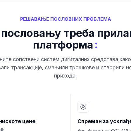
РЕШАВАЊЕ ПОСЛОВНИХ ПРОБЛЕМА
пословању треба прила
:
платформа
ните сопствени систем дигиталних средстава како
али трансакције, смањили трошкове и створили н
прихода.
 нискоте цене
Спреман за усклађ
те
Усклађеност са KYC, AML 