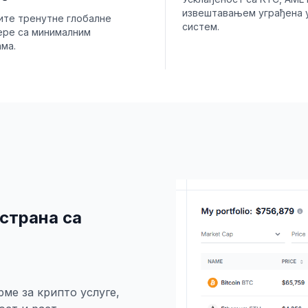
извештавањем уграђена 
ите тренутне глобалне
систем.
ере са минималним
ма.
страна са
ме за крипто услуге,