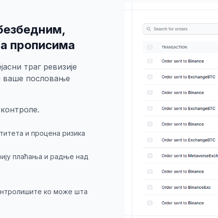
 безбедним,
са прописима
јасни траг ревизије
и ваше пословање
контроле.
титета и процена ризика
рију плаћања и радње над
онтролишите ко може шта