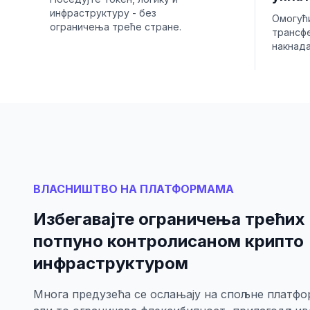
инфраструктуру - без
Омогућ
ограничења треће стране.
трансф
накнада
ВЛАСНИШТВО НА ПЛАТФОРМАМА
Избегавајте ограничења трећих 
потпуно контролисаном крипто
инфраструктуром
Многа предузећа се ослањају на спољне платфор