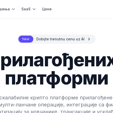
шења
SaaS
Цене
Dobijte trenutnu cenu uz AI
New
прилагођени
платформи
 скалабилне крипто платформе прилагођен
мулти-ланчане операције, интеграције са фи
тизацију за новчанике, трансакције и ускла