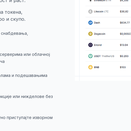
ст и раст.
а токена,
о и скупо.
 снабдевања,
 серверима или облачној
ча
волама и подешавањима
нкције или нижделове без
уно приступајте изворном