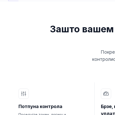
Зашто вашем 
Покре
контролис
Потпуна контрола
Брзе,
упла
Поседујте токен, логику и