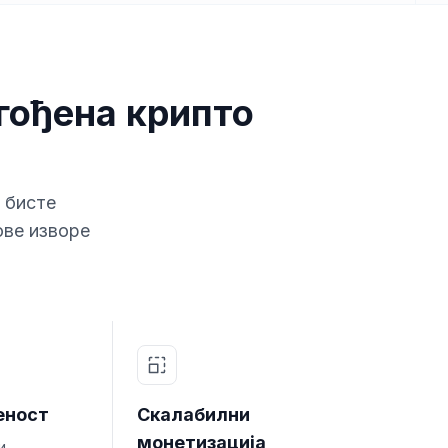
гођена крипто
 бисте
ове изворе
еност
Скалабилни
монетизација
и