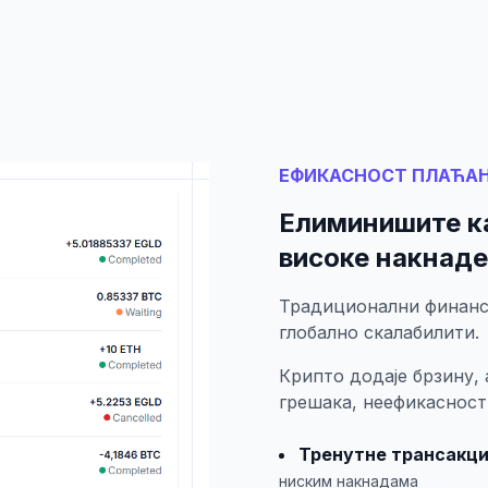
ЕФИКАСНОСТ ПЛАЋА
Елиминишите к
високе накнаде
Традиционални финанси
глобално скалабилити.
Крипто додаје брзину,
грешака, неефикасност
Тренутне трансакци
ниским накнадама