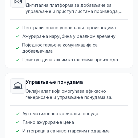
Дигитална платформа за добављаче за
управљање и приступ листама производа,
наруџбина и комуникација са пружаоцима
здравствених услуга.
Централизовано управљање производима
Ажурирања наруџбина у реалном времену
Поједностављена комуникација са
добављачима
Приступ дигиталним каталозима производа
Управљање понудама
Онлајн алат који омогућава ефикасно
генерисање и управљање понудама за
медицинску опрему и потрепштине.
Аутоматизовано креирање понуда
Тачно ажурирање цена
Интеграција са инвентарским подацима