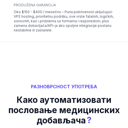
PRODUŽENA GARANCIJA
Oko $150 - $400 / mesečno – Puna pokrivenost uključujući
VPS hosting, prioritetnu podršku, sve vrste fatalnih, logičkih,
osnovnih, kao i problema sa formama i rasporedom, plus
zamena dobavljača/API-ja ako spoljne integracije postanu
nestabilne ili zastarele.
РАЗНОВРСНОСТ УПОТРЕБА
Како аутоматизовати
пословање медицинских
?
добављача