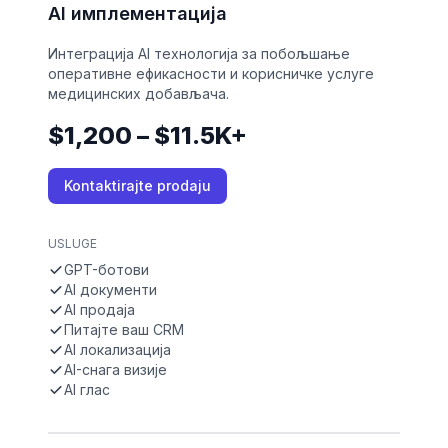
AI имплементација
Интеграција AI технологија за побољшање
оперативне ефикасности и корисничке услуге
медицинских добављача.
$1,200 – $11.5K+
Kontaktirajte prodaju
USLUGE
GPT-ботови
AI документи
AI продаја
Питајте ваш CRM
AI локализација
AI-снага визије
AI глас