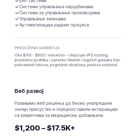
ERP системи
Системи управљања наруџбинама
Системи за управљање производима
Управљање залихама
Аутоматизација радних процеса
PRODUŽENA GARANCIJA
Oko $150 - $600 / mesečno – Uključuje VPS hosting,
prioritetnu podršku i ispravku fatalnih i logičkih grešaka (npr.
pokvarenih tokova, pogrešnih obračuna, padova sistema).
Веб развој
Развијамо веб решења да бисмо унапредили
онлајн присуство и поједноставили интеракције
са клијентима за медицинске добављаче.
$1,200 – $17.5K+