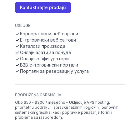
Kontaktirajte prodaju
USLUGE
Корпоративни веб сајтови
Е-трговински веб сајтови
Каталози производа
Онлајн алати за понуде
Онлајн конфигуратори
B2B е-трговински портали
Портали за резервацију услуга
PRODUŽENA GARANCIJA
Oko $50 - $300 / mesečno – Uključuje VPS hosting,
prioritetnu podršku i ispravku fatalnih, logičkih i osnovnih
sistemskih grešaka, kao i popravke ponašanja formi i
problema sa rasporedom.