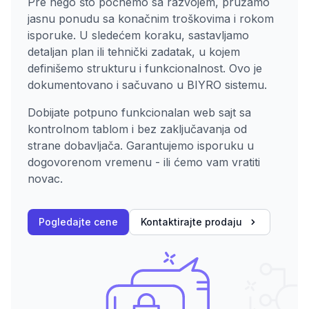
Pre nego što počnemo sa razvojem, pružamo
jasnu ponudu sa konačnim troškovima i rokom
isporuke. U sledećem koraku, sastavljamo
detaljan plan ili tehnički zadatak, u kojem
definišemo strukturu i funkcionalnost. Ovo je
dokumentovano i sačuvano u BIYRO sistemu.
Dobijate potpuno funkcionalan web sajt sa
kontrolnom tablom i bez zaključavanja od
strane dobavljača. Garantujemo isporuku u
dogovorenom vremenu - ili ćemo vam vratiti
novac.
Pogledajte cene
Kontaktirajte prodaju