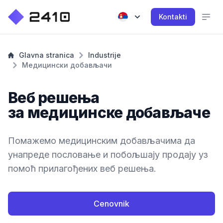
Kontakti
Glavna stranica
Industrije
Медицински добављачи
Веб решења
за медицинске добављаче
Помажемо медицинским добављачима да
унапреде пословање и побољшају продају уз
помоћ прилагођених веб решења.
Cenovnik