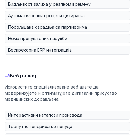
Видљивост залиха у реалном времену
Аутоматизовани процеси цитирања
Побољшана сарадња са партнерима
Нема пропуштених наруџби
Беспрекорна ERP интеграција
Веб развој
Искористите специјализоване веб алате да
модернизујете и оптимизујете дигитални присуство
медицинских добављача.
Интерактивни каталози производа
Тренутно генерисање понуда