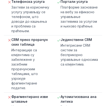
Телефонска услуга
Портали услуга
Захтеви за корисничку
Платформе засноване
услугу управљају се
на вебу за ефикасно
телефоном, што
управљање
доводи до кашњења
захтевима за услугом
и проблема са
и њихово праћење.
праћењем.
CRM преко прорачун
Јединствени CRM
ских таблица
Интегрисани CRM
Интеракције са
систем за
клијентима су
бесприкорно
забележене у
управљање односима
засебним
са клијентима.
прорачунским
таблицама, што
узрокује
фрагментиране
податке.
Фрагментирано изве
Аутоматизована ана
штавање
литика