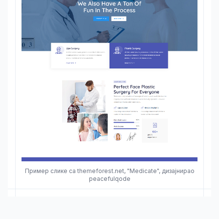
Пример слике са themeforest.net, "Medicate", дизајнирао
peacefulqode