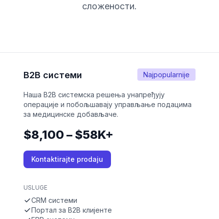
сложености.
B2B системи
Najpopularnije
Наша B2B системска решења унапређују
операције и побољшавају управљање подацима
за медицинске добављаче.
$8,100 – $58K+
Kontaktirajte prodaju
USLUGE
CRM системи
Портал за B2B клијенте