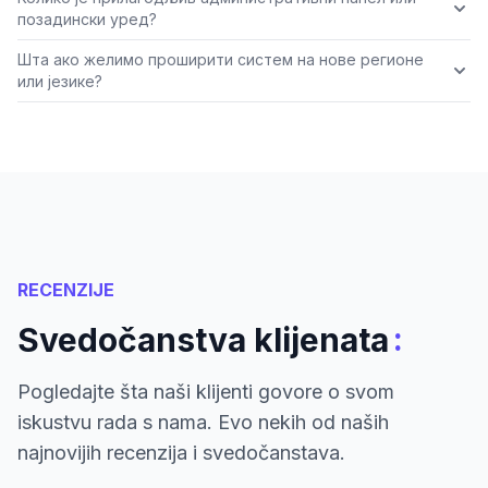
позадински уред?
Шта ако желимо проширити систем на нове регионе
или језике?
RECENZIJE
:
Svedočanstva klijenata
Pogledajte šta naši klijenti govore o svom
iskustvu rada s nama. Evo nekih od naših
najnovijih recenzija i svedočanstava.