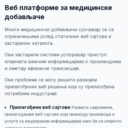
Веб платформе за медицинске
добављаче
Многи медицински добављачи суочавају се са
ограничењима услед статичних веб сајтова и
застарелих каталога.
Ови застарели системи успоравају приступ
клијената важним информацијама о производима
и ометају ефикасне трансакције.
Ове проблеме се могу решити развојем
прилагођених веб решења која су прилагођена
потребама индустрије.
Прилагођени веб сајтови
Развијте савремене,
прилагодљиве веб сајтове који приказују производе и
услуге са ажурираним информацијама како би се клијенти
успешно ангажовали.