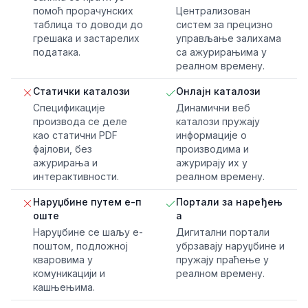
помоћ прорачунских
Централизован
таблица то доводи до
систем за прецизно
грешака и застарелих
управљање залихама
података.
са ажурирањима у
реалном времену.
Статички каталози
Онлајн каталози
Спецификације
Динамични веб
производа се деле
каталози пружају
као статични PDF
информације о
фајлови, без
производима и
ажурирања и
ажурирају их у
интерактивности.
реалном времену.
Наруџбине путем е-п
Портали за наређењ
оште
а
Наруџбине се шаљу е-
Дигитални портали
поштом, подложној
убрзавају наруџбине и
кваровима у
пружају праћење у
комуникацији и
реалном времену.
кашњењима.