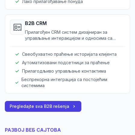
Лако прилагођавање понуда
B2B CRM
Прилагођен CRM систем дизајниран за
управљање интеракцијом и односима са
клијентима у здравственим и медицинским
службама.
Свеобухватно праћење историјата клијента
Аутоматизовани подсетници за праћење
Прилагодљиво управљање контактима
Беспрекорна интеграција са постојећим
системима
Pregledajte sva B2B rešenja
РАЗВОЈ ВЕБ САЈТОВА