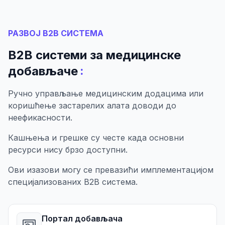
РАЗВОЈ B2B СИСТЕМА
B2B системи за медицинске
:
добављаче
Ручно управљање медицинским додацима или
коришћење застарелих алата доводи до
неефикасности.
Кашњења и грешке су честе када основни
ресурси нису брзо доступни.
Ови изазови могу се превазићи имплементацијом
специјализованих B2B система.
Портал добављача