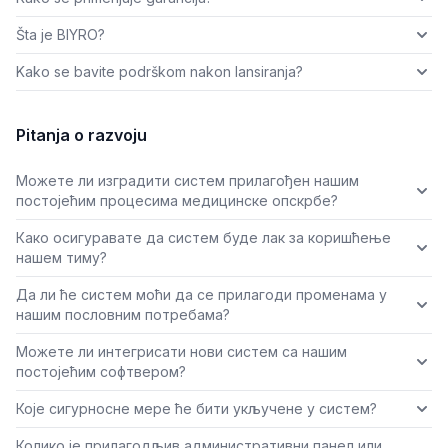
Šta je BIYRO?
Kako se bavite podrškom nakon lansiranja?
Pitanja o razvoju
Можете ли изградити систем прилагођен нашим
постојећим процесима медицинске опскрбе?
Како осигуравате да систем буде лак за коришћење
нашем тиму?
Да ли ће систем моћи да се прилагоди променама у
нашим пословним потребама?
Можете ли интегрисати нови систем са нашим
постојећим софтвером?
Које сигурносне мере ће бити укључене у систем?
Колико је прилагодљив административни панел или