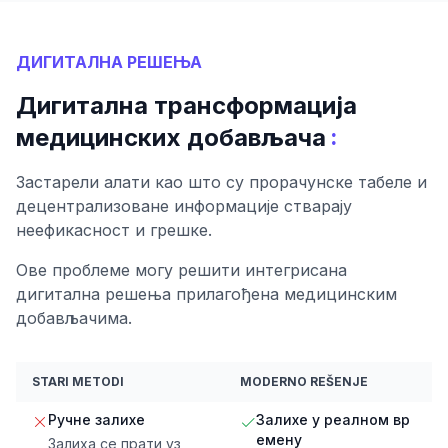
ДИГИТАЛНА РЕШЕЊА
Дигитална трансформација
:
медицинских добављача
Застарели алати као што су прорачунске табеле и
децентрализоване информације стварају
неефикасност и грешке.
Ове проблеме могу решити интегрисана
дигитална решења прилагођена медицинским
добављачима.
STARI METODI
MODERNO REŠENJE
Ручне залихе
Залихе у реалном вр
емену
Залиха се прати уз