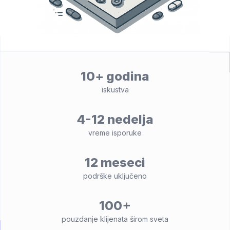
10+ godina
iskustva
4-12 nedelja
vreme isporuke
12 meseci
podrške uključeno
100+
pouzdanje klijenata širom sveta