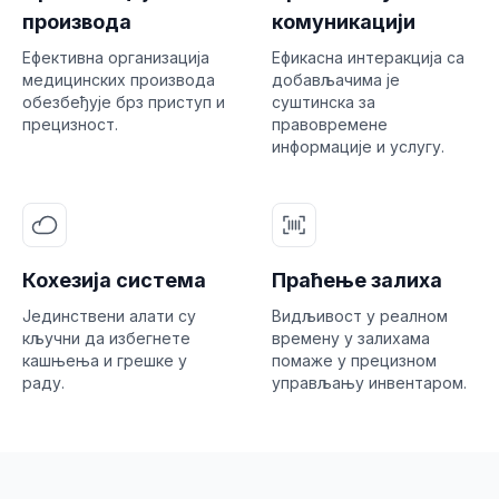
производа
комуникацији
Ефективна организација
Ефикасна интеракција са
медицинских производа
добављачима је
обезбеђује брз приступ и
суштинска за
прецизност.
правовремене
информације и услугу.
Кохезија система
Праћење залиха
Јединствени алати су
Видљивост у реалном
кључни да избегнете
времену у залихама
кашњења и грешке у
помаже у прецизном
раду.
управљању инвентаром.