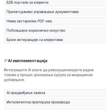
B2B портали за клијенте
Прилагодљиво управљање документима
Нема застарелих PDF-ова
Побољшано корисничко искуство
Брже интеракције са клијентима
AI имплементација
Интегришите AI алате да револуционизујете радне
токове и процес доношења одлука за медицинске
добављаче.
AI предвиђање залиха
Интелигентна препорука производа