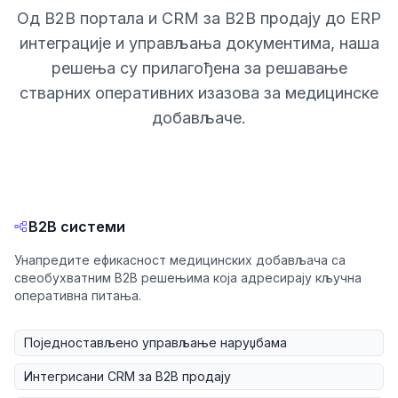
Од B2B портала и CRM за B2B продају до ERP
интеграције и управљања документима, наша
решења су прилагођена за решавање
стварних оперативних изазова за медицинске
добављаче.
B2B системи
Унапредите ефикасност медицинских добављача са
свеобухватним B2B решењима која адресирају кључна
оперативна питања.
Поједностављено управљање наруџбама
Интегрисани CRM за B2B продају