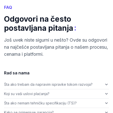
FAQ
Odgovori na često
:
postavljana pitanja
Još uvek niste sigurni u nešto? Ovde su odgovori
na najčešće postavljana pitanja o našem procesu,
cenama i platformi.
Rad sa nama
Šta ako trebam da napravim ispravke tokom razvoja?
Koji su vaši uslovi plaćanja?
Šta ako nemam tehničku specifikaciju (TS)?
Kako se primenjuje garancija?