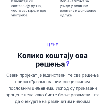
Извештаји се
Веб-аналитика за
састављају ручно,
увиде у реалном
често застарели пре
времену и доношење
употребе.
одлука.
ЦЕНЕ
Колико коштају ова
?
решења
Сваки пројекат је јединствен, те сва решења
прилагођавамо вашим специфичним
пословним циљевима. Испод су приказани
процене цена како бисте боље разумели шта
да очекујете на различитим нивоима