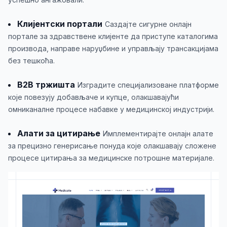
Клијентски портали
Саздајте сигурне онлајн
портале за здравствене клијенте да приступе каталогима
производа, направе наруџбине и управљају трансакцијама
без тешкоћа.
B2B тржишта
Изградите специјализоване платформе
које повезују добављаче и купце, олакшавајући
омниканалне процесе набавке у медицинској индустрији.
Алати за цитирање
Имплементирајте онлајн алате
за прецизно генерисање понуда које олакшавају сложене
процесе цитирања за медицинске потрошне материјале.