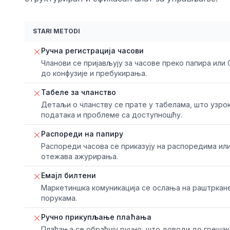
STARI METODI
Ручна регистрација часови
Чланови се пријављују за часове преко папира или 
до конфузије и пребукирања.
Табеле за чланство
Детаљи о чланству се прате у табелама, што узро
података и проблеме са доступношћу.
Распореди на папиру
Распореди часова се приказују на распоредима ил
отежава ажурирања.
Емајл билтени
Маркетиншка комуникација се ослања на раштркане
порукама.
Ручно прикупљање плаћања
Плаћања се обрађују ручно, што доводи до греша