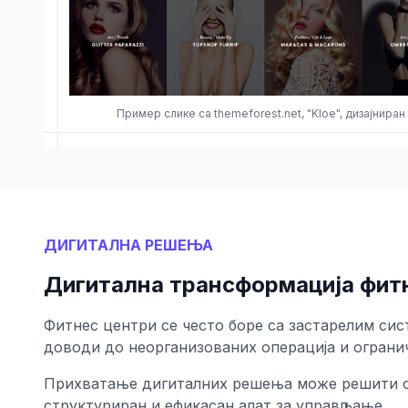
Пример слике са themeforest.net, "Kloe", дизајнира
ДИГИТАЛНА РЕШЕЊА
Дигитална трансформација фит
Фитнес центри се често боре са застарелим сис
доводи до неорганизованих операција и ограни
Прихватање дигиталних решења може решити о
структуриран и ефикасан алат за управљање.