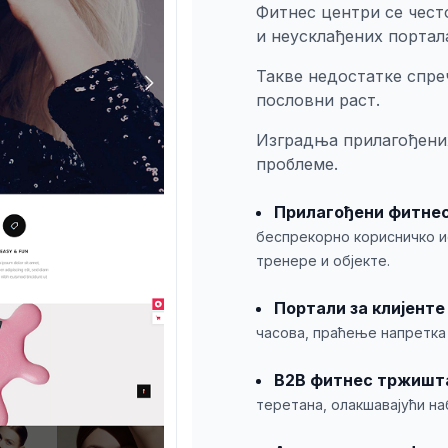
Фитнес центри се често
и неусклађених портала
Такве недостатке спре
пословни раст.
Изградња прилагођени
проблеме.
Прилагођени фитнес
беспрекорно корисничко и
тренере и објекте.
Портали за клијенте
часова, праћење напретка
B2B фитнес тржишт
теретана, олакшавајући на