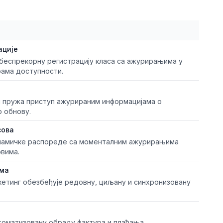
ације
беспрекорну регистрацију класа са ажурирањима у
ама доступности.
 пружа приступ ажурираним информацијама о
о обнову.
сова
инамичке распореде са моменталним ажурирањима
вима.
рма
кетинг обезбеђује редовну, циљану и синхронизовану
утоматизовану обраду фактура и плаћања,