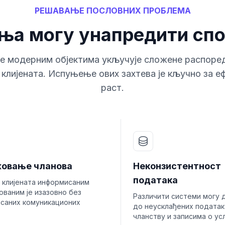
РЕШАВАЊЕ ПОСЛОВНИХ ПРОБЛЕМА
ња могу унапредити спо
 модерним објектима укључује сложене распоред
клијената. Испуњење ових захтева је кључно за е
раст.
жовање чланова
Неконзистентност
података
 клијената информисаним
ованим је изазовно без
Различити системи могу 
исаних комуникационих
до неусклађених податак
чланству и записима о ус