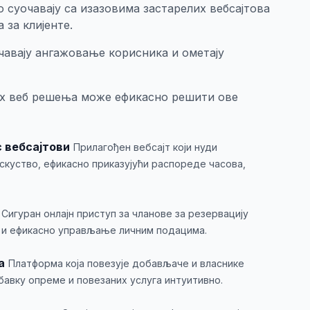
 суочавају са изазовима застарелих вебсајтова
 за клијенте.
чавају ангажовање корисника и ометају
х веб решења може ефикасно решити ове
 вебсајтови
Прилагођен вебсајт који нуди
скуство, ефикасно приказујући распореде часова,
Сигуран онлајн приступ за чланове за резервацију
 и ефикасно управљање личним подацима.
а
Платформа која повезује добављаче и власнике
бавку опреме и повезаних услуга интуитивно.