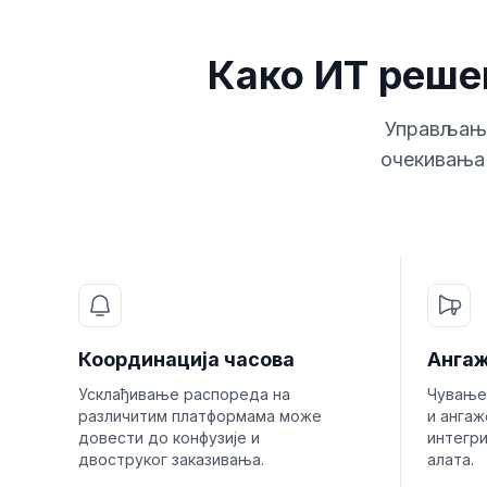
Како ИТ реше
Управљање
очекивања 
Координација часова
Анга
Усклађивање распореда на
Чување
различитим платформама може
и ангаж
довести до конфузије и
интегр
двоструког заказивања.
алата.