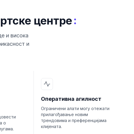
:
ртске центре
е и висока
фикасност и
Оперативна агилност
Ограничени алати могу отежати
прилагођавање новим
довести
трендовима и преференцијама
а о
клијената.
лугама.