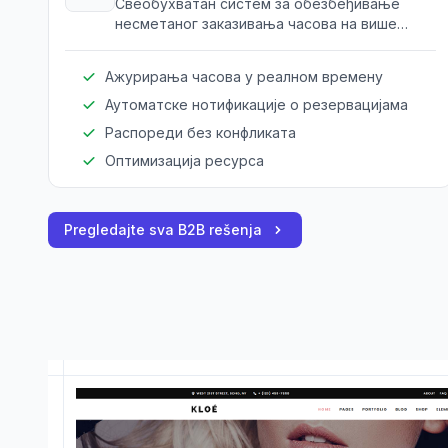
Свеобухватан систем за обезбеђивање
несметаног заказивања часова на више
локација и са различитим тренерима. Уклања
конфликте и максимално искоришћава
Ажурирања часова у реалном времену
ресурсе.
Аутоматске нотификације о резервацијама
Распореди без конфликата
Оптимизација ресурса
Pregledajte sva B2B rešenja