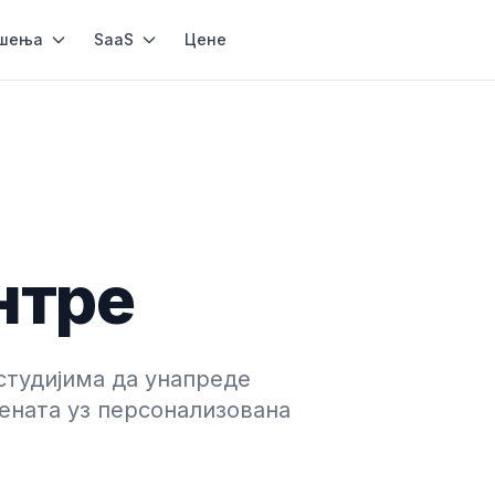
шења
SaaS
Цене
нтре
тудијима да унапреде
ената уз персонализована