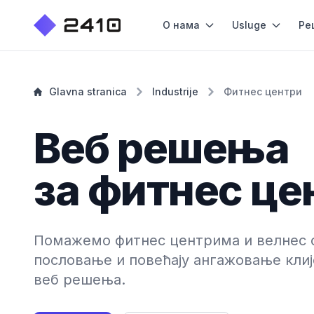
О нама
Usluge
Ре
Glavna stranica
Industrije
Фитнес центри
Веб решења
за фитнес це
Помажемо фитнес центрима и велнес с
пословање и повећају ангажовање клиј
веб решења.