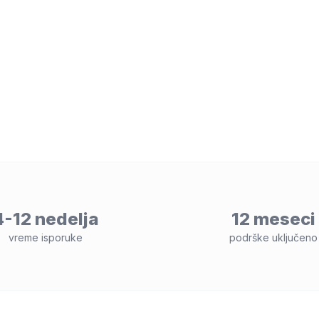
4-12 nedelja
12 meseci
vreme isporuke
podrške uključeno