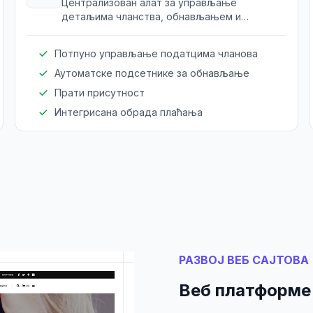
Централизован алат за управљање
детаљима чланства, обнављањем и
праћењем присуства. Омогућава
безпрекорно искуство и особљу и
Потпуно управљање податцима чланова
клијентима.
Аутоматске подсетнике за обнављање
Прати присутност
Интегрисана обрада плаћања
РАЗВОЈ ВЕБ САЈТОВА
Веб платформе 