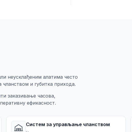
или неусклађеним алатима често
 чланством и губитка прихода.
ти заказивање часова,
перативну ефикасност.
Систем за управљање чланством