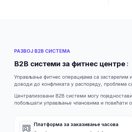
РАЗВОЈ B2B СИСТЕМА
:
B2B системи за фитнес центре
Управљање фитнес операцијама са застарелим 
доводи до конфликата у распореду, проблема са
Централизовани B2B системи могу поједностави
побољшати управљање члановима и повећати о
Платформа за заказивање часова