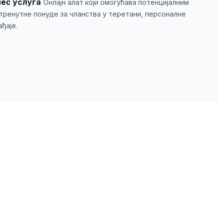
нес услуга
Онлајн алат који омогућава потенцијалним
 тренутне понуде за чланства у теретани, персоналне
ђаје.