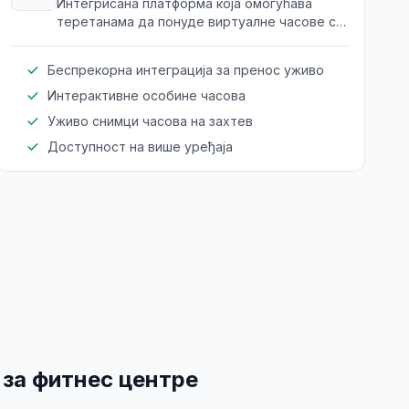
Интегрисана платформа која омогућава
теретанама да понуде виртуалне часове са
интерактивним особинама. Проширује досег
и повећава ангажовање клијената.
Беспрекорна интеграција за пренос уживо
Интерактивне особине часова
Уживо снимци часова на захтев
Доступност на више уређаја
за фитнес центре