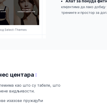
Алат за понуда фит
клијентима да лако добију
тренинге и простор за дога
н од Select-Themes
:
нес центара
темима као што су табеле, што
чене видљивости.
ве изазове пружајући