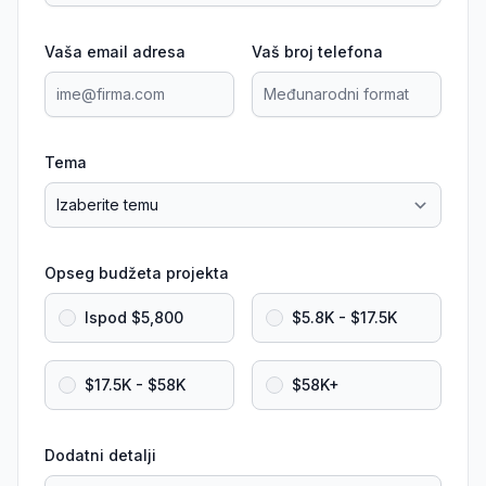
Vaša email adresa
Vaš broj telefona
Tema
Opseg budžeta projekta
Ispod $5,800
$5.8K - $17.5K
$17.5K - $58K
$58K+
Dodatni detalji