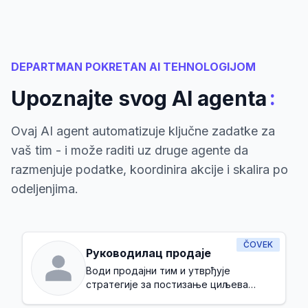
DEPARTMAN POKRETAN AI TEHNOLOGIJOM
:
Upoznajte svog AI agenta
Ovaj AI agent automatizuje ključne zadatke za
vaš tim - i može raditi uz druge agente da
razmenjuje podatke, koordinira akcije i skalira po
odeljenjima.
ČOVEK
Руководилац продаје
Води продајни тим и утврђује
стратегије за постизање циљева
прихода