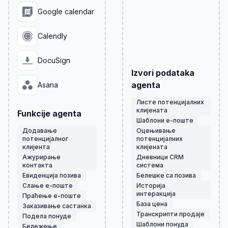
Google calendar
Calendly
DocuSign
Izvori podataka
agenta
Asana
Листе потенцијалних
клијената
Funkcije agenta
Шаблони е-поште
Додавање
Оцењивање
потенцијалног
потенцијалних
клијента
клијената
Ажурирање
Дневници CRM
контакта
система
Евиденција позива
Белешке са позива
Слање е-поште
Историја
интеракција
Праћење е-поште
База цена
Заказивање састанка
Транскрипти продаје
Подела понуде
Шаблони понуда
Бележење