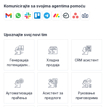
Komunicirajte sa svojima agentima pomoću
Upoznajte svoj novi tim
Генерација
Хладна
CRM асистент
потенцијалних
продаја
клијената
Аутоматизација
Асистент за
Руковање
праћења
предлоге
приговорима