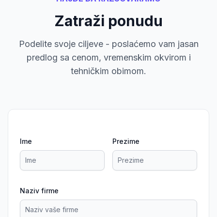
Zatraži ponudu
Podelite svoje ciljeve - poslaćemo vam jasan
predlog sa cenom, vremenskim okvirom i
tehničkim obimom.
Ime
Prezime
Naziv firme