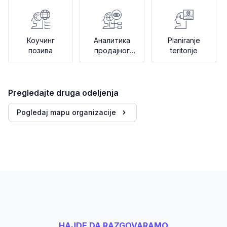
Коучинг
Аналитика
Planiranje
позива
продајног
teritorije
пута
Pregledajte druga odeljenja
Pogledaj mapu organizacije
HAJDE DA RAZGOVARAMO