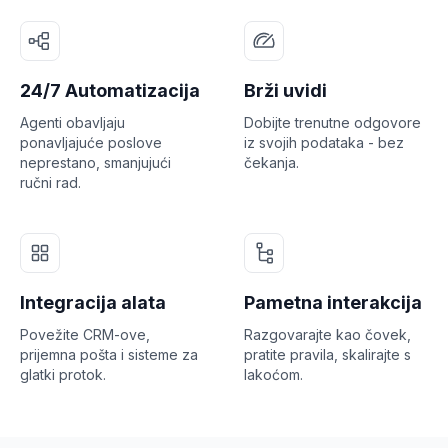
24/7 Automatizacija
Brži uvidi
Agenti obavljaju
Dobijte trenutne odgovore
ponavljajuće poslove
iz svojih podataka - bez
neprestano, smanjujući
čekanja.
ručni rad.
Integracija alata
Pametna interakcija
Povežite CRM-ove,
Razgovarajte kao čovek,
prijemna pošta i sisteme za
pratite pravila, skalirajte s
glatki protok.
lakoćom.