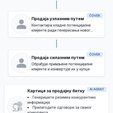
ČOVEK
Продаја узлазним путем
Контактира хладне потенцијалне
клијенте ради генерисања новог
пословања
ČOVEK
Продаја силазним путем
Обрађује примљене потенцијалне
клијенте и конвертује их у купце
AI AGENT
Картице за продајну битку
Генеришите резимеа конкурентних
информација
Прилагодите одговоре за сваког
конкурента