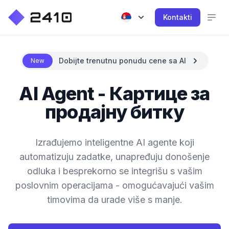
Kontakti
Dobijte trenutnu ponudu cene sa AI
New
AI Agent - Картице за
продајну битку
Izrađujemo inteligentne AI agente koji
automatizuju zadatke, unapređuju donošenje
odluka i besprekorno se integrišu s vašim
poslovnim operacijama - omogućavajući vašim
timovima da urade više s manje.