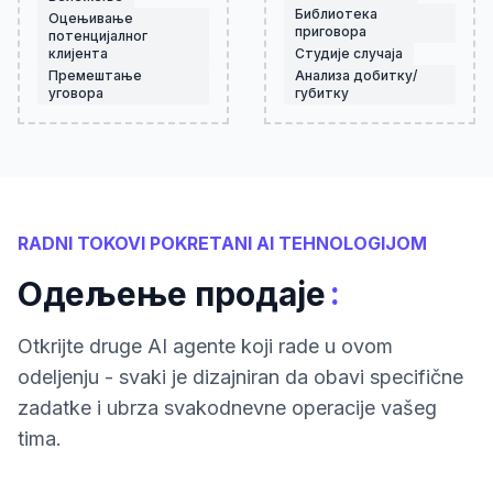
Библиотека
Оцењивање
приговора
потенцијалног
клијента
Студије случаја
Премештање
Анализа добитку/
уговора
губитку
RADNI TOKOVI POKRETANI AI TEHNOLOGIJOM
:
Одељење продаје
Otkrijte druge AI agente koji rade u ovom
odeljenju - svaki je dizajniran da obavi specifične
zadatke i ubrza svakodnevne operacije vašeg
tima.