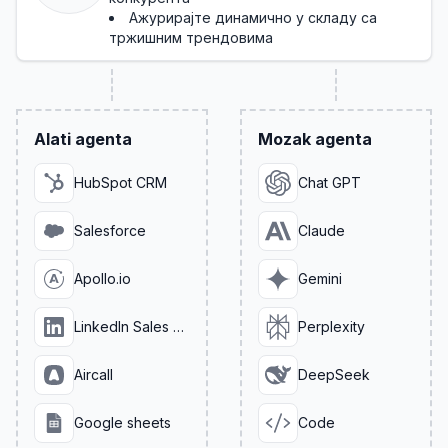
Ажурирајте динамично у складу са
тржишним трендовима
Alati agenta
Mozak agenta
HubSpot CRM
Chat GPT
Salesforce
Claude
Apollo.io
Gemini
LinkedIn Sales Navigator
Perplexity
Aircall
DeepSeek
Google sheets
Code