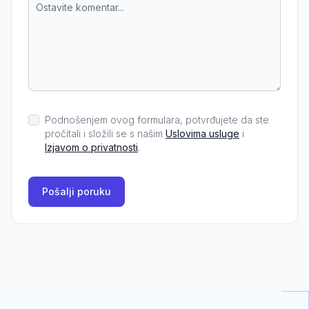
Podnošenjem ovog formulara, potvrđujete da ste
pročitali i složili se s našim
Uslovima usluge
i
Izjavom o privatnosti
.
Pošalji poruku