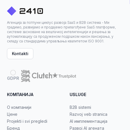
Агенција за потпуни циклус развоја SaaS и B2B система - Ми
градимо, развијамо и продајемо прилагођене SaaS платформе,
системе засноване на вештачкој интелигенцији и решења за
аутоматизацију са продуженом подршком након лансирања, у
складу са стандардима управљања квалитетом ISO 9001.
Kontakti
GDPR
КОМПАНИЈА
USLUGE
О компанији
B2B sistemi
Цене
Razvoj veb stranica
Projekti i svi pregledi
AI имплементација
Бренд
Развој AI агената