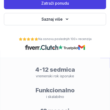
Zatraži ponudu
Saznaj više
Na osnovu poslednjih 100+ recenzija
osti
4-12 sedmica
vremenski rok isporuke
Funkcionalno
i skalabilno