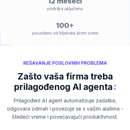
12 meseci
podrška uključena
100+
pouzdano od klijenata širom sveta
REŠAVANJE POSLOVNIH PROBLEMA
Zašto vaša firma treba
:
prilagođenog AI agenta
Prilagođeni AI agent automatizuje zadatke,
odgovara odmah i povezuje se s vašim alatima -
štedeći vreme i povećavajući produktivnost.