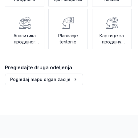
Аналитика
Planiranje
Картице за
продајног
teritorije
продајну
пута
битку
Pregledajte druga odeljenja
Pogledaj mapu organizacije