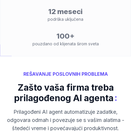
12 meseci
podrška uključena
100+
pouzdano od klijenata širom sveta
REŠAVANJE POSLOVNIH PROBLEMA
Zašto vaša firma treba
:
prilagođenog AI agenta
Prilagođeni AI agent automatizuje zadatke,
odgovara odmah i povezuje se s vašim alatima -
štedeći vreme i povećavajući produktivnost.