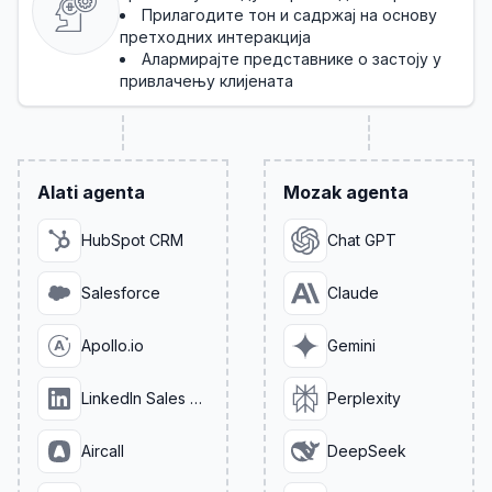
Прилагодите тон и садржај на основу
претходних интеракција
Алармирајте представнике о застоју у
привлачењу клијената
Alati agenta
Mozak agenta
HubSpot CRM
Chat GPT
Salesforce
Claude
Apollo.io
Gemini
LinkedIn Sales Navigator
Perplexity
Aircall
DeepSeek