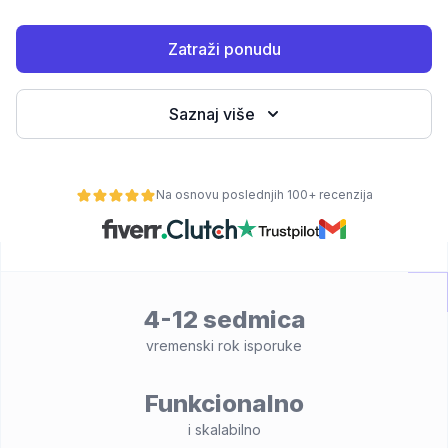
Zatraži ponudu
Saznaj više
Na osnovu poslednjih 100+ recenzija
osti
4-12 sedmica
vremenski rok isporuke
Funkcionalno
i skalabilno