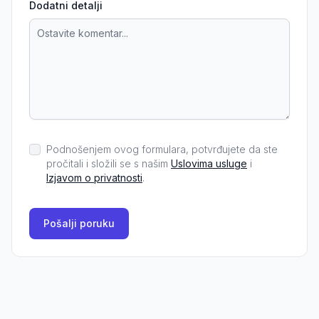
Dodatni detalji
Podnošenjem ovog formulara, potvrđujete da ste
pročitali i složili se s našim
Uslovima usluge
i
Izjavom o privatnosti
.
Pošalji poruku