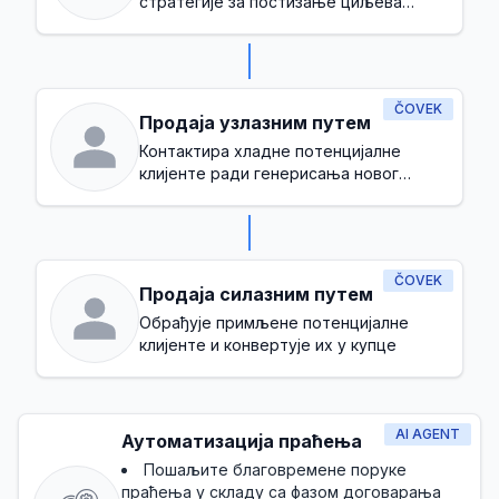
стратегије за постизање циљева
прихода
ČOVEK
Продаја узлазним путем
Контактира хладне потенцијалне
клијенте ради генерисања новог
пословања
ČOVEK
Продаја силазним путем
Обрађује примљене потенцијалне
клијенте и конвертује их у купце
AI AGENT
Аутоматизација праћења
Пошаљите благовремене поруке
праћења у складу са фазом договарања