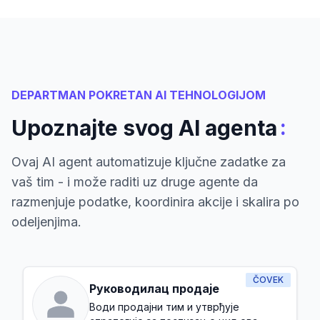
DEPARTMAN POKRETAN AI TEHNOLOGIJOM
:
Upoznajte svog AI agenta
Ovaj AI agent automatizuje ključne zadatke za
vaš tim - i može raditi uz druge agente da
razmenjuje podatke, koordinira akcije i skalira po
odeljenjima.
ČOVEK
Руководилац продаје
Води продајни тим и утврђује