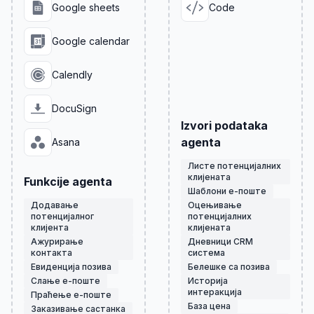
Google sheets
Code
Google calendar
Calendly
DocuSign
Izvori podataka
agenta
Asana
Листе потенцијалних
клијената
Funkcije agenta
Шаблони е-поште
Додавање
Оцењивање
потенцијалног
потенцијалних
клијента
клијената
Ажурирање
Дневници CRM
контакта
система
Евиденција позива
Белешке са позива
Слање е-поште
Историја
интеракција
Праћење е-поште
База цена
Заказивање састанка