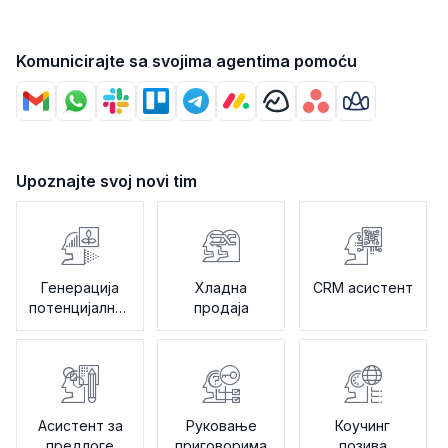
Komunicirajte sa svojima agentima pomoću
Upoznajte svoj novi tim
Генерација
Хладна
CRM асистент
потенцијалних
продаја
клијената
Асистент за
Руковање
Коучинг
предлоге
приговорима
позива