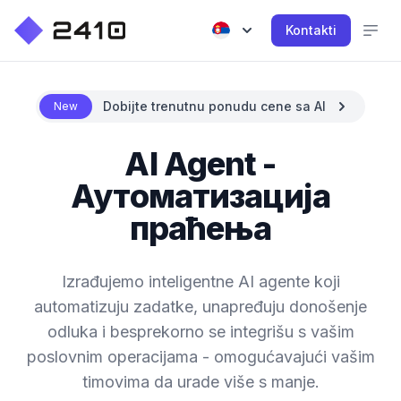
Kontakti
Dobijte trenutnu ponudu cene sa AI
New
AI Agent -
Аутоматизација
праћења
Izrađujemo inteligentne AI agente koji
automatizuju zadatke, unapređuju donošenje
odluka i besprekorno se integrišu s vašim
poslovnim operacijama - omogućavajući vašim
timovima da urade više s manje.