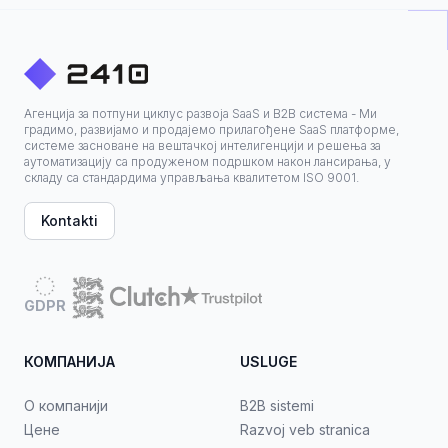
Агенција за потпуни циклус развоја SaaS и B2B система - Ми
градимо, развијамо и продајемо прилагођене SaaS платформе,
системе засноване на вештачкој интелигенцији и решења за
аутоматизацију са продуженом подршком након лансирања, у
складу са стандардима управљања квалитетом ISO 9001.
Kontakti
GDPR
КОМПАНИЈА
USLUGE
О компанији
B2B sistemi
Цене
Razvoj veb stranica