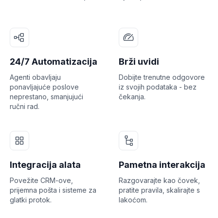
24/7 Automatizacija
Brži uvidi
Agenti obavljaju
Dobijte trenutne odgovore
ponavljajuće poslove
iz svojih podataka - bez
neprestano, smanjujući
čekanja.
ručni rad.
Integracija alata
Pametna interakcija
Povežite CRM-ove,
Razgovarajte kao čovek,
prijemna pošta i sisteme za
pratite pravila, skalirajte s
glatki protok.
lakoćom.