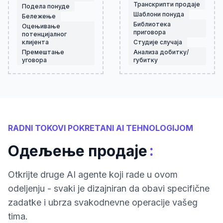
Транскрипти продаје
Подела понуде
Шаблони понуда
Бележење
Библиотека
Оцењивање
приговора
потенцијалног
клијента
Студије случаја
Премештање
Анализа добитку/
уговора
губитку
RADNI TOKOVI POKRETANI AI TEHNOLOGIJOM
:
Одељење продаје
Otkrijte druge AI agente koji rade u ovom
odeljenju - svaki je dizajniran da obavi specifične
zadatke i ubrza svakodnevne operacije vašeg
tima.