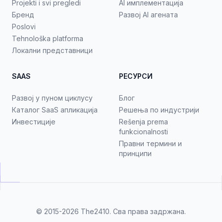
Projekti i svi pregledi
AI имплементација
Бренд
Развој AI агената
Poslovi
Tehnološka platforma
Локални представници
SAAS
РЕСУРСИ
Развој у пуном циклусу
Блог
Каталог SaaS апликација
Решења по индустрији
Инвестиције
Rešenja prema
funkcionalnosti
Правни термини и
принципи
© 2015-2026
The2410
. Сва права задржана.