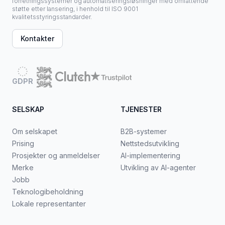
forretningssystemer og automatiseringsløsninger med omfattende
støtte etter lansering, i henhold til ISO 9001
kvalitetsstyringsstandarder.
Kontakter
GDPR
SELSKAP
TJENESTER
Om selskapet
B2B-systemer
Prising
Nettstedsutvikling
Prosjekter og anmeldelser
AI-implementering
Merke
Utvikling av AI-agenter
Jobb
Teknologibeholdning
Lokale representanter