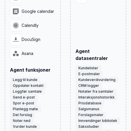
Google calendar
Calendly
DocuSign
Agent
Asana
datasentraler
Kundelister
Agent funksjoner
E-postmaler
Legg til kunde
Kundeverdivurdering
Oppdater kontakt
CRM logger
Loggfør samtale
Notater fra samtaler
Send e-post
Interaksjonshistorikk
Spor e-post
Prisdatabase
Planlegg møte
Salgsmanus
Del forslag
Forslagsmaler
Noter ned
Innvendinger bibliotek
Vurder kunde
Saksstudier