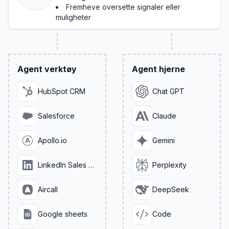
Fremheve oversette signaler eller
muligheter
Agent verktøy
Agent hjerne
HubSpot CRM
Chat GPT
Salesforce
Claude
Apollo.io
Gemini
LinkedIn Sales Navigator
Perplexity
Aircall
DeepSeek
Google sheets
Code