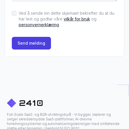
Ved å sende inn dette skjemaet bekrefter du at du
har lest og godtar våre
vilkår for bruk
og
personvernerklæring
.
Send melding
Full-Scale SaaS- og B2B-utviklingsbyrå - Vi bygger, skalerer og
selger skreddersydde SaaS-plattformer, AI-drevne
forretningssystemer og automatiseringsløsninger med omfattende
støtte etter lansering, i henhold til ISO 9001