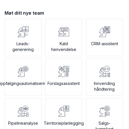
Møt ditt nye team
Leads-
Kald
CRM-assistent
generering
henvendelse
ppfølgingsautomatisering
Forslagsassistent
Innvending
håndtering
Pipelineanalyse
Territorieplanlegging
Salgs-
kampkort