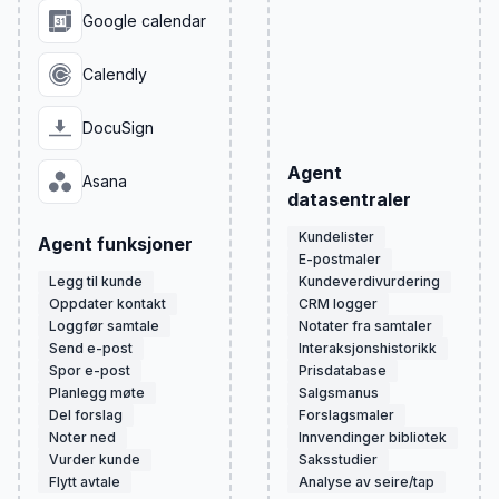
Google calendar
Calendly
DocuSign
Agent
Asana
datasentraler
Kundelister
Agent funksjoner
E-postmaler
Legg til kunde
Kundeverdivurdering
Oppdater kontakt
CRM logger
Loggfør samtale
Notater fra samtaler
Send e-post
Interaksjonshistorikk
Spor e-post
Prisdatabase
Planlegg møte
Salgsmanus
Del forslag
Forslagsmaler
Noter ned
Innvendinger bibliotek
Vurder kunde
Saksstudier
Flytt avtale
Analyse av seire/tap