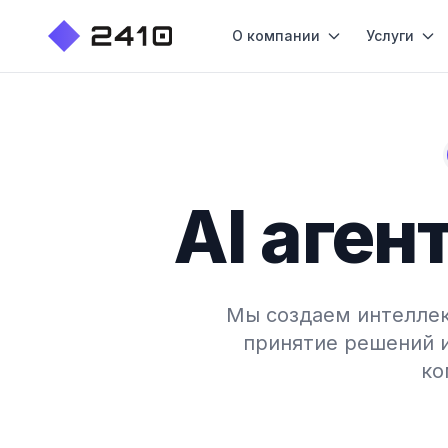
О компании
Услуги
AI аген
Мы создаем интеллек
принятие решений 
ко