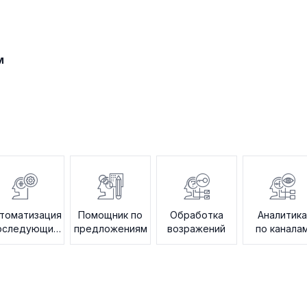
м
томатизация
Помощник по
Обработка
Аналитик
оследующих
предложениям
возражений
по канала
действий