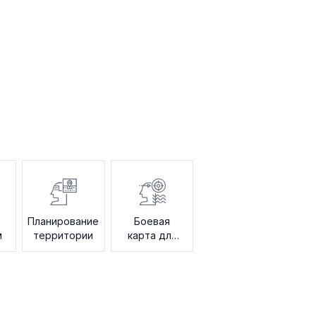
а
Планирование
Боевая
м
территории
карта для
продаж