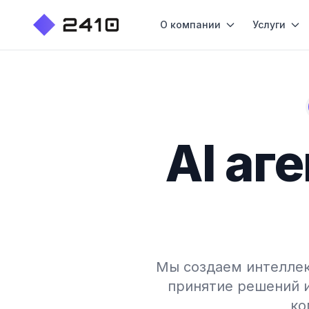
О компании
Услуги
AI аг
Мы создаем интеллек
принятие решений 
ко