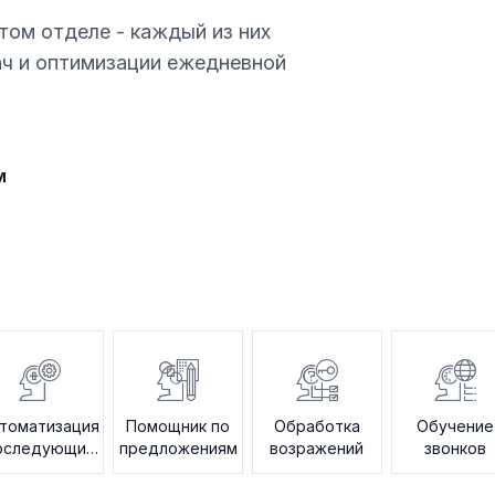
том отделе - каждый из них
ач и оптимизации ежедневной
м
томатизация
Помощник по
Обработка
Обучение
оследующих
предложениям
возражений
звонков
действий