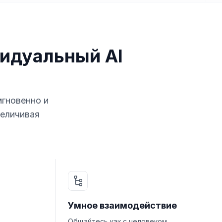
идуальный AI
мгновенно и
величивая
Умное взаимодействие
Общайтесь как с человеком,