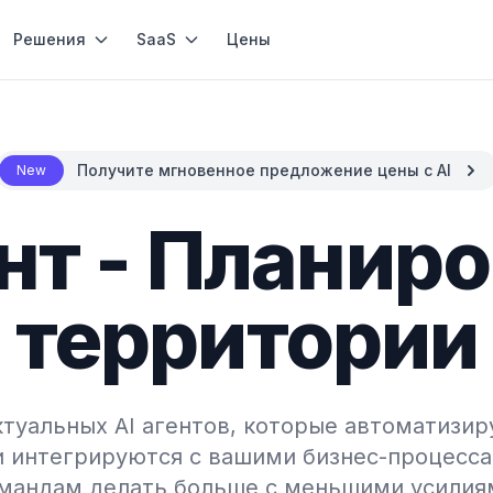
Решения
SaaS
Цены
Получите мгновенное предложение цены с AI
New
ент - Планир
территории
туальных AI агентов, которые автоматизир
и интегрируются с вашими бизнес-процесса
мандам делать больше с меньшими усилия