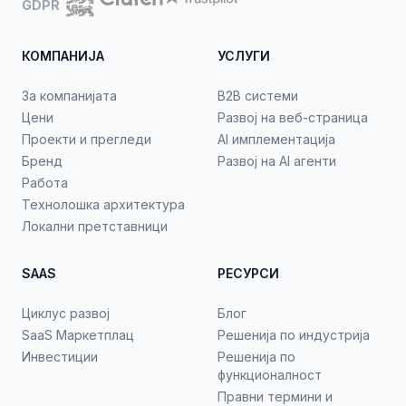
GDPR
КОМПАНИЈА
УСЛУГИ
За компанијата
B2B системи
Цени
Развој на веб-страница
Проекти и прегледи
AI имплементација
Бренд
Развој на AI агенти
Работа
Технолошка архитектура
Локални претставници
SAAS
РЕСУРСИ
Циклус развој
Блог
SaaS Маркетплац
Решенија по индустрија
Инвестиции
Решенија по
функционалност
Правни термини и