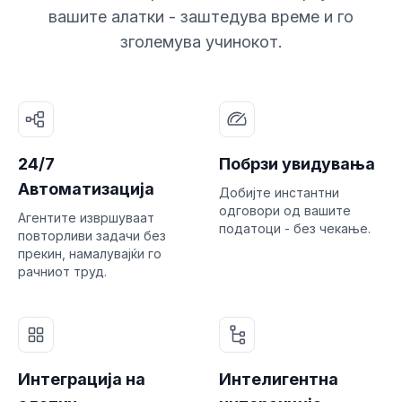
вашите алатки - заштедува време и го
зголемува учинокот.
24/7
Побрзи увидувања
Автоматизација
Добијте инстантни
одговори од вашите
Агентите извршуваат
податоци - без чекање.
повторливи задачи без
прекин, намалувајќи го
рачниот труд.
Интеграција на
Интелигентна