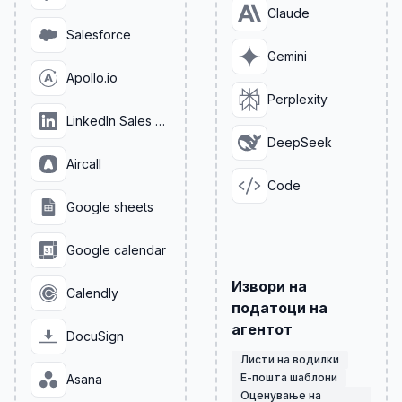
Claude
Salesforce
Gemini
Apollo.io
Perplexity
LinkedIn Sales Navigator
DeepSeek
Aircall
Code
Google sheets
Google calendar
Извори на
Calendly
податоци на
агентот
DocuSign
Листи на водилки
Е-пошта шаблони
Asana
Оценување на