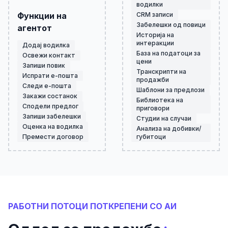
водилки
Функции на
CRM записи
Забелешки од повици
агентот
Историја на
интеракции
Додај водилка
База на податоци за
Освежи контакт
цени
Запиши повик
Транскрипти на
Испрати е-пошта
продажби
Следи е-пошта
Шаблони за предлози
Закажи состанок
Библиотека на
Сподели предлог
приговори
Запиши забелешки
Студии на случаи
Оценка на водилка
Анализа на добивки/
Премести договор
губитоци
РАБОТНИ ПОТОЦИ ПОТКРЕПЕНИ СО АИ