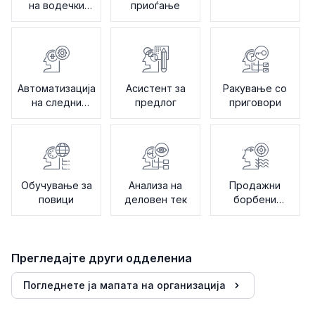
на водечки
приоѓање
клиенти
Автоматизација
Асистент за
Ракување со
на следни
предлог
приговори
чекори
Обучување за
Анализа на
Продажни
повици
деловен тек
борбени
картички
Прегледајте други одделениа
Погледнете ја мапата на организација