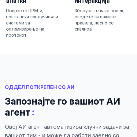
алатки
интеракција
Поврзете ЦРМ-и,
Зборувајте како човек,
поштански сандучиња и
следете ги вашите
системи за
правила, лесно се
оптимизирање на
скалира.
протокот.
ОДДЕЛ ПОТКРЕПЕН СО АИ
Запознајте го вашиот АИ
:
агент
Овој АИ агент автоматизира клучни задачи за
вашиот тим - и може да работи заедно со